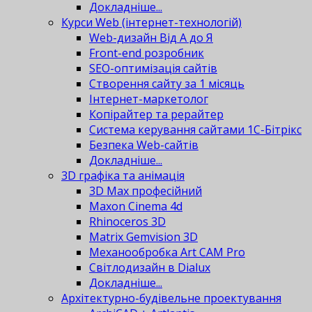
Докладніше...
Курси Web (інтернет-технологій)
Web-дизайн Від А до Я
Front-end розробник
SEO-оптимізація сайтів
Створення сайту за 1 місяць
Інтернет-маркетолог
Копірайтер та рерайтер
Система керування сайтами 1С-Бітрікс
Безпека Web-сайтів
Докладніше...
3D графіка та анімація
3D Max професійний
Maxon Cinema 4d
Rhinoceros 3D
Matrix Gemvision 3D
Механообробка Art CAM Pro
Світлодизайн в Dialux
Докладніше...
Архітектурно-будівельне проектування