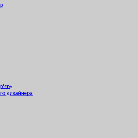
ер
р'єру
го дизайнера