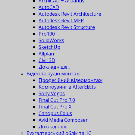
ArchiCAD + Artlantis
AutoCAD
Autodesk Revit Architecture
Autodesk Revit MEP
Autodesk Revit Structure
Pro100
SolidWorks
SketchUp
Allplan
Civil 3D
Докладніше...
Відео та аудіо монтаж
Професійний відеомонтаж
Компоузинг в AfterEffects
Sony Vegas
Final Cut Pro 7.0
Final Cut Pro X
Canopus Edius
Avid Media Composer
Докладніше...
Бухгалтерський облік та 1С