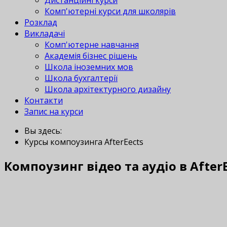
Дистанційні курси
Комп'ютерні курси для школярів
Розклад
Викладачі
Комп'ютерне навчання
Академія бізнес рішень
Школа іноземних мов
Школа бухгалтерії
Школа архітектурного дизайну
Контакти
Запис на курси
Вы здесь:
Курсы компоузинга AfterEffects
Компоузинг відео та аудіо в AfterE