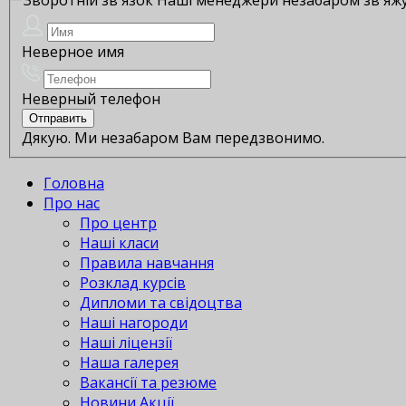
Неверное имя
Неверный телефон
Дякую. Ми незабаром Вам передзвонимо.
Головна
Про нас
Про центр
Наші класи
Правила навчання
Розклад курсів
Дипломи та свідоцтва
Наші нагороди
Наші ліцензії
Наша галерея
Вакансії та резюме
Новини Акції