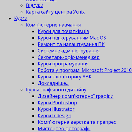
Відгуки
Карта сайту центра Успіх
Курси
Комп'ютерне навчання
Курси для початківців
Курси під керуванням Mac OS
Ремонт та налаштування ПК
Системне адміністрування
Секретарь-офіс-менеджер
Курси програмування
Робота у програмі Microsoft Project 2010
Курси з кошторису АВК
Докладніше...
Курси графічного дизайну
Дизайнер комп'ютерної графіки
Курси Photoshop
Курси Illustrator
Курси Indesign
Комп'ютерна верстка та препрес
Мистецтво фотографії