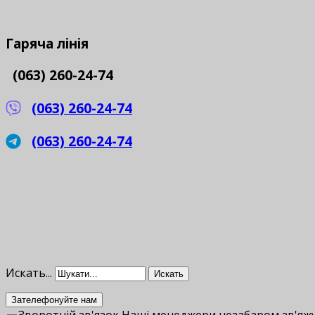
Гаряча
лінія
(063) 260-24-74
(063) 260-24-74
(063) 260-24-74
Искать...
Искать
Зателефонуйте нам
Зворотній зв'язок
Наші менеджери незабаром зв'яжу