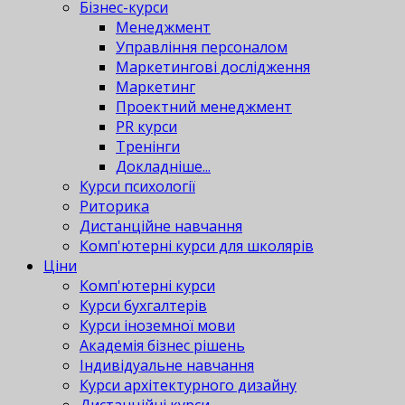
Бізнес-курси
Менеджмент
Управління персоналом
Маркетингові дослідження
Маркетинг
Проектний менеджмент
PR курси
Тренінги
Докладніше...
Курси психології
Риторика
Дистанційне навчання
Комп'ютерні курси для школярів
Ціни
Комп'ютерні курси
Курси бухгалтерів
Курси іноземної мови
Академія бізнес рішень
Індивідуальне навчання
Курси архітектурного дизайну