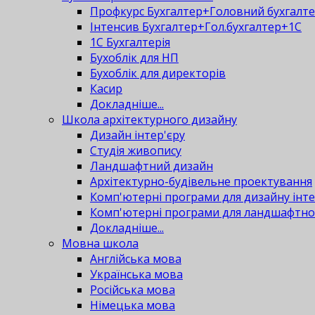
Профкурс Бухгалтер+Головний бухгалт
Інтенсив Бухгалтер+Гол.бухгалтер+1С
1С Бухгалтерія
Бухоблік для НП
Бухоблік для директорів
Касир
Докладніше...
Школа архітектурного дизайну
Дизайн інтер'єру
Студія живопису
Ландшафтний дизайн
Архітектурно-будівельне проектування
Комп'ютерні програми для дизайну інте
Комп'ютерні програми для ландшафтно
Докладніше...
Мовна школа
Англійська мова
Українська мова
Російська мова
Німецька мова