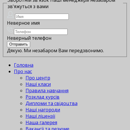
зв'яжуться з вами
Неверное имя
Неверный телефон
Дякую. Ми незабаром Вам передзвонимо.
Головна
Про нас
Про центр
Наші класи
Правила навчання
Розклад курсів
Дипломи та свідоцтва
Наші нагороди
Наші ліцензії
Наша галерея
Вакансії та резюме