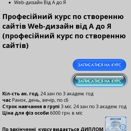
Web-дизайн Від А до Я
Професійний курс по створенню
сайтів Web-дизайн від А до Я
(професійний курс по створенню
сайтів)
Кіл-сть ак. год.
24 зан по 3 академ. год
час
Ранок, день, вечір, по сб
Строк навчання в групі
3 міс. 24 зан по 3 академ. год
Ціна для фіз особи
6000 грн. в міс
По закінченні курсу видається ДИПЛОМ