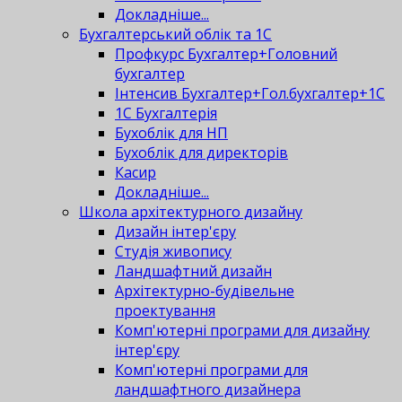
Докладніше...
Бухгалтерський облік та 1С
Профкурс Бухгалтер+Головний
бухгалтер
Інтенсив Бухгалтер+Гол.бухгалтер+1С
1С Бухгалтерія
Бухоблік для НП
Бухоблік для директорів
Касир
Докладніше...
Школа архітектурного дизайну
Дизайн інтер'єру
Студія живопису
Ландшафтний дизайн
Архітектурно-будівельне
проектування
Комп'ютерні програми для дизайну
інтер'єру
Комп'ютерні програми для
ландшафтного дизайнера