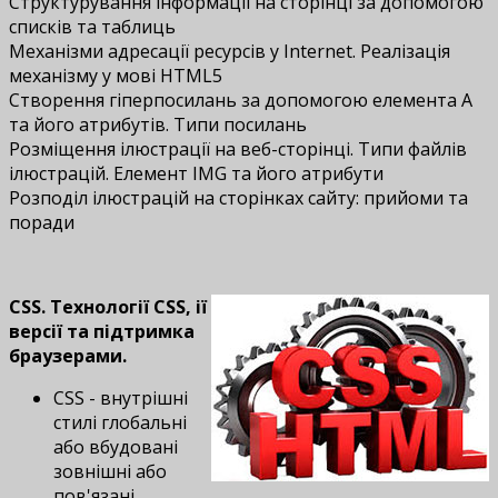
Структурування інформації на сторінці за допомогою
списків та таблиць
Механізми адресації ресурсів у Internet. Реалізація
механізму у мові HTML5
Створення гіперпосилань за допомогою елемента A
та його атрибутів. Типи посилань
Розміщення ілюстрації на веб-сторінці. Типи файлів
ілюстрацій. Елемент IMG та його атрибути
Розподіл ілюстрацій на сторінках сайту: прийоми та
поради
CSS. Технології CSS, ії
версії та підтримка
браузерами.
CSS - внутрішні
стилі глобальні
або вбудовані
зовнішні або
пов'язані