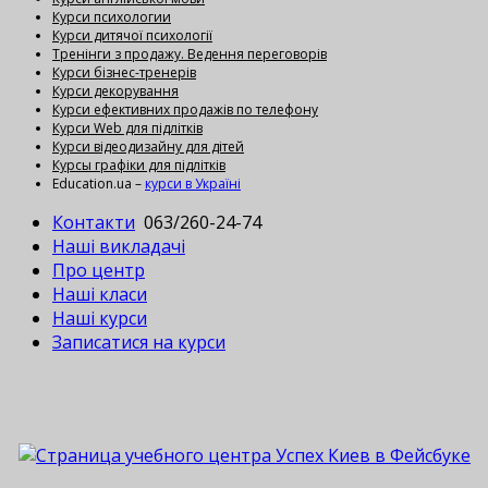
Курси психологии
Курси дитячої психології
Тренінги з продажу. Ведення переговорів
Курси бізнес-тренерів
Курси декорування
Курси ефективних продажів по телефону
Курси Web для підлітків
Курси відеодизайну для дітей
Курсы графіки для підлітків
Education.ua –
курси в Україні
Контакти
063/260-24-74
Наші викладачі
Про центр
Наші класи
Наші курси
Записатися на курси