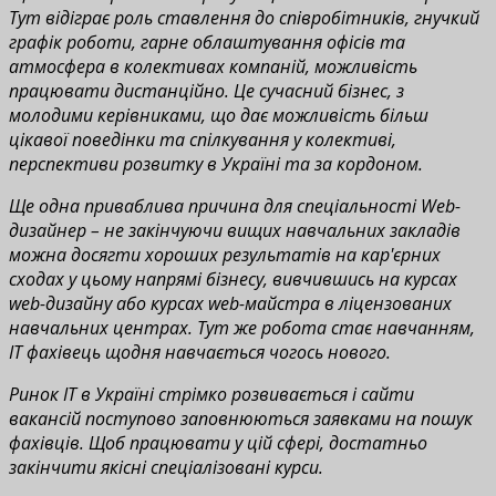
Тут відіграє роль ставлення до співробітників, гнучкий
графік роботи, гарне облаштування офісів та
атмосфера в колективах компаній, можливість
працювати дистанційно. Це сучасний бізнес, з
молодими керівниками, що дає можливість більш
цікавої поведінки та спілкування у колективі,
перспективи розвитку в Україні та за кордоном.
Ще одна приваблива причина для спеціальності Web-
дизайнер – не закінчуючи вищих навчальних закладів
можна досягти хороших результатів на кар'єрних
сходах у цьому напрямі бізнесу, вивчившись на курсах
web-дизайну або курсах web-майстра в ліцензованих
навчальних центрах. Тут же робота стає навчанням,
IT фахівець щодня навчається чогось нового.
Ринок IT в Україні стрімко розвивається і сайти
вакансій поступово заповнюються заявками на пошук
фахівців. Щоб працювати у цій сфері, достатньо
закінчити якісні спеціалізовані курси.