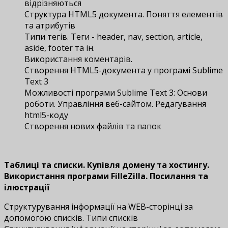
відрізняються
Структура HTML5 документа. Поняття елементів
та атрибутів
Типи тегів. Теги - header, nav, section, article,
aside, footer та ін.
Використання коментарів.
Створення HTML5-документа у програмі Sublime
Text 3
Можливості програми Sublime Text 3: Основи
роботи. Управління веб-сайтом. Редагування
html5-коду
Створення нових файлів та папок
Таблиці та списки. Купівля домену та хостингу.
Використання програми FilleZilla. Посилання та
ілюстрації
Структурування інформації на WEB-сторінці за
допомогою списків. Типи списків