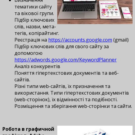
Визначення
тематики сайту
та вікової групи.
Підбір ключових
слів, назви, мета-
тегів, копірайтинг.
Реєстрація на
https://accounts.google.com
(gmail)
Підбір ключових слів для свого сайту за
допомогою
https://adwords.google.com/KeywordPlanner
Аналіз конкурентів
Поняття гіпертекстових документів та веб-
сайтів.
Різні типи web-сайтів, їх призначення та
використання. Типи гіпертекстових документів
(web-сторінок), їх відмінності та подібності.
Розміщення та зберігання web-сторінки та сайти.
Робота в графичной