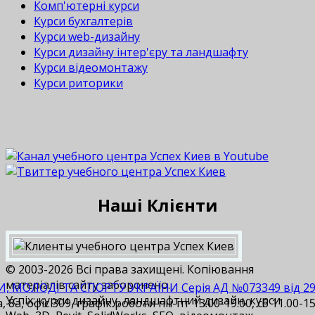
Комп'ютерні курси
Курси бухгалтерів
Курси web-дизайну
Курси дизайну інтер'єру та ландшафту
Курси відеомонтажу
Курси риторики
Наші Клієнти
© 2003-2026 Всі права захищені. Копіювання
матеріалів сайту заборонено.
И, МОЛОДІ ТА СПОРТУ УКРАЇНИ Серія АД №073349 від 29.1
Успіх: курси дизайну, ландшафтний дизайн, курси
 8а, офіс 309, графік роботи пн-пт 13.00-19.00, сб 11.00-15