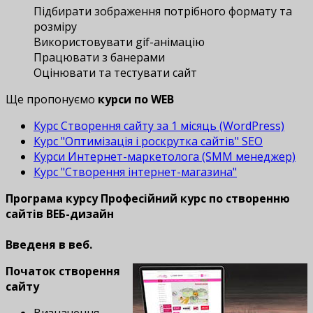
Підбирати зображення потрібного формату та
розміру
Використовувати gif-анімацію
Працювати з банерами
Оцінювати та тестувати сайт
Ще пропонуємо
курси по WEB
Курс Створення сайту за 1 місяць (WordPress)
Курс "Оптимізація і роскрутка сайтів" SEO
Курси Интернет-маркетолога (SMM менеджер)
Курс "Створення інтернет-магазина"
Програма курсу Професійний курс по створенню
сайтів ВЕБ-дизайн
Введеня в веб.
Початок створення
сайту