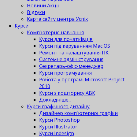
Новини Акції
Відгуки
Карта сайту центра Успіх
Курси
Комп'ютерне навчання
Курси для початківців
Курси під керуванням Mac OS
Ремонт та налаштування ПК
Системне адміністрування
Секретарь-офіс-менеджер
Курси програмування
Робота у програмі Microsoft Project
2010
Курси з кошторису АВК
Докладніше...
Курси графічного дизайну
Дизайнер комп'ютерної графіки
Курси Photoshop
Курси Illustrator
Курси Indesign