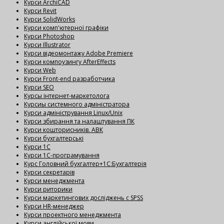
Курси ArchiCAD
Курси Revit
Курси SolidWorks
Курси комп'ютерної графіки
Курси Photoshop
Курси Illustrator
Курси відеомонтажу Adobe Premiere
Курси компоузингу AfterEffects
Курси Web
Курси Front-end разработчика
Курси SEO
Курсы інтернет-маркетолога
Курсиы системного адміністратора
Курси адміністрування Linux/Unix
Курси збирання та налаштування ПК
Курси кошторисників. АВК
Курси бухгалтерські
Курси 1С
Курси 1С-програмування
Курс Головний бухгалтер+1С:Бухгалтерія
Курси секретарів
Курси менеджмента
Курси риторики
Курси маркетингових досліджень с SPSS
Курси HR-менеджер
Курси проектного менеджмента
Курси англійської мови