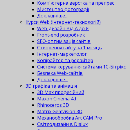
Комп'ютерна верстка та препрес
Мистецтво фотографії
Докладніше...
Курси Web (інтернет-технологій)
Web-дизайн Від А до Я
Front-end розробник
SEO-оптимізація сайтів
Створення сайту за 1 місяць
Інтернет-маркетолог
Копірайтер та рерайтер
Система керування сайтами 1С-Бітрікс
Безпека Web-сайтів
Докладніше...
3D графіка та анімація
3D Max професійний
Maxon Cinema 4d
Rhinoceros 3D
Matrix Gemvision 3D
Механообробка Art CAM Pro
Світлодизайн в Dialux