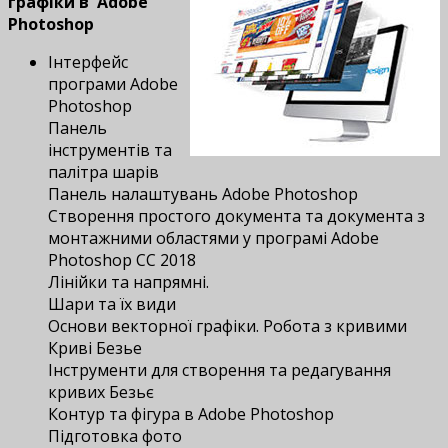
графіки в Adobe
Photoshop
Інтерфейс
програми Adobe
Photoshop
Панель
інструментів та
палітра шарів
Панель налаштувань Adobe Photoshop
Створення простого документа та документа з
монтажними областями у програмі Adobe
Photoshop CC 2018
Лінійки та напрямні.
Шари та їх види
Основи векторної графіки. Робота з кривими
Криві Безье
Інструменти для створення та редагування
кривих Безьє
Контур та фігура в Adobe Photoshop
Підготовка фото