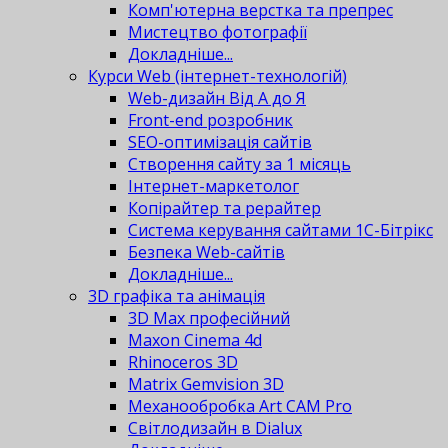
Комп'ютерна верстка та препрес
Мистецтво фотографії
Докладніше...
Курси Web (інтернет-технологій)
Web-дизайн Від А до Я
Front-end розробник
SEO-оптимізація сайтів
Створення сайту за 1 місяць
Інтернет-маркетолог
Копірайтер та рерайтер
Система керування сайтами 1С-Бітрікс
Безпека Web-сайтів
Докладніше...
3D графіка та анімація
3D Max професійний
Maxon Cinema 4d
Rhinoceros 3D
Matrix Gemvision 3D
Механообробка Art CAM Pro
Світлодизайн в Dialux