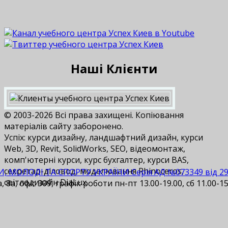
Наші Клієнти
© 2003-2026 Всі права захищені. Копіювання
матеріалів сайту заборонено.
Успіх: курси дизайну, ландшафтний дизайн, курси
Web, 3D, Revit, SolidWorks, SEO, відеомонтаж,
комп'ютерні курси, курс бухгалтер, курси BAS,
cекретар-діловод, моделювання Rhinoceros,
И, МОЛОДІ ТА СПОРТУ УКРАЇНИ Серія АД №073349 від 29.1
світлодизайн DiaLux.
 8а, офіс 309, графік роботи пн-пт 13.00-19.00, сб 11.00-15