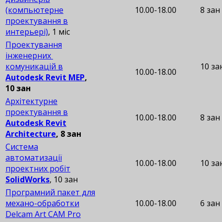
(компьютерне
10.00-18.00
8 зан
проектування в
интерьері)
, 1 міс
Проектування
інженерних
комуникацій в
10 за
10.00-18.00
Autodesk Revit MEP
,
10 зан
Архітектурне
проектування в
10.00-18.00
8 зан
Autodesk Revit
Architecture
, 8 зан
Cистема
автоматизації
10.00-18.00
10 за
проектних робіт
SolidWorks
, 10 зан
Програмний пакет для
механо-обработки
10.00-18.00
6 зан
Delcam Art CAM Pro