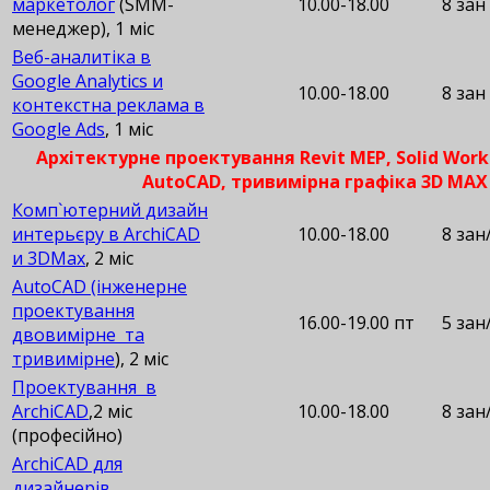
маркетолог
(SMM-
10.00-18.00
8 зан
менеджер), 1 міс
Веб-аналитіка в
Google Analytics и
10.00-18.00
8 зан
контекстна реклама в
Google Ads
, 1 міс
Архітектурне проектування Revit MEP, Solid Works
AutoCAD, тривимірна графіка 3D MAX
Комп`ютерний дизайн
интерьєру в ArchiCAD
10.00-18.00
8 зан
и 3DMax
, 2 міс
AutoCAD (інженерне
проектування
16.00-19.00 пт
5 зан
двовимірне та
тривимірне
), 2 міс
Проектування в
ArchiCAD
,2 міс
10.00-18.00
8 зан
(професійно)
ArchiCAD для
дизайнерів