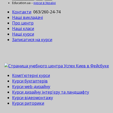
Education.ua –
курси в Україні
Контакти
063/260-24-74
Наші викладачі
Про центр
Наші класи
Наші курси
Записатися на курси
Комп'ютерні курси
Курси бухгалтерів
Курси web-дизайну
Курси дизайну інтер'єру та ландшафту
Курси відеомонтажу
Курси риторики