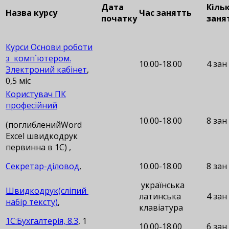
Дата
Кільк
Назва курсу
Час занятть
початку
заня
Курси Основи роботи
з комп`ютером.
10.00-18.00
4 зан
Электроний кабінет
,
0,5 міс
Користувач ПК
професійний
10.00-18.00
8 зан
(поглибленийWord
Excel швидкодрук
первинна в 1С) ,
Секретар-діловод
,
10.00-18.00
8 зан
українська
Швидкодрук(сліпий
латинська
4 зан
набір тексту)
,
клавіатура
1С:Бухгалтерія, 8.3
, 1
10.00-18.00
6 зан