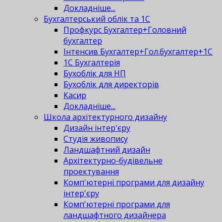
Докладніше...
Бухгалтерський облік та 1С
Профкурс Бухгалтер+Головний
бухгалтер
Інтенсив Бухгалтер+Гол.бухгалтер+1С
1С Бухгалтерія
Бухоблік для НП
Бухоблік для директорів
Касир
Докладніше...
Школа архітектурного дизайну
Дизайн інтер'єру
Студія живопису
Ландшафтний дизайн
Архітектурно-будівельне
проектування
Комп'ютерні програми для дизайну
інтер'єру
Комп'ютерні програми для
ландшафтного дизайнера