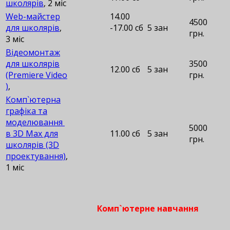
школярів
, 2 міс
Web-майстер
14.00
4500
для школярів
,
-17.00 сб
5 зан
грн.
3 міс
Відеомонтаж
для школярів
3500
12.00 сб
5 зан
(Premiere Video
грн.
)
,
Комп`ютерна
графіка та
моделювання
5000
в 3D Max для
11.00 сб
5 зан
грн.
школярів (3D
проектування)
,
1 міс
Комп`ютерне навчання