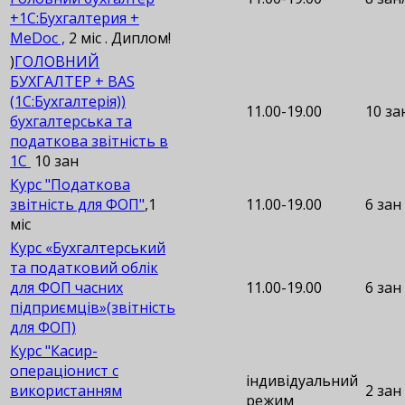
+1С:Бухгалтерия +
MeDoc ,
2 міс . Диплом!
)
ГОЛОВНИЙ
БУХГАЛТЕР + BAS
(1С:Бухгалтерія))
11.00-19.00
10 за
бухгалтерська та
податкова звітність в
1С
10 зан
Курс "Податкова
звітність для ФОП"
,1
11.00-19.00
6 зан
міс
Курс «Бухгалтерський
та податковий облік
для ФОП часних
11.00-19.00
6 зан
підприємців»(звітність
для ФОП)
Курс "Касир-
операціонист с
індивідуальний
використанням
2 зан
режим