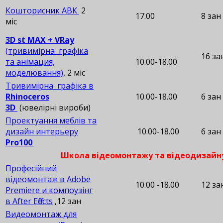
Кошторисник АВК
2
17.00
8 зан
міс
3D st MAX + VRay
(тривимірна графіка
16 за
та анімация,
10.00-18.00
моделювання)
, 2 міс
Тривимірна графіка в
Rhinoceros
10.00-18.00
6 зан
3D
(ювелірні вироби)
Проектуання меблів та
дизайн интерьеру
10.00-18.00
6 зан
Pro100
Школа відеомонтажу та відеодизайн
Професійний
відеомонтаж в Adobe
10.00 -18.00
12 за
Premiere и компоузінг
в After Effects
,12 зан
Видеомонтаж для