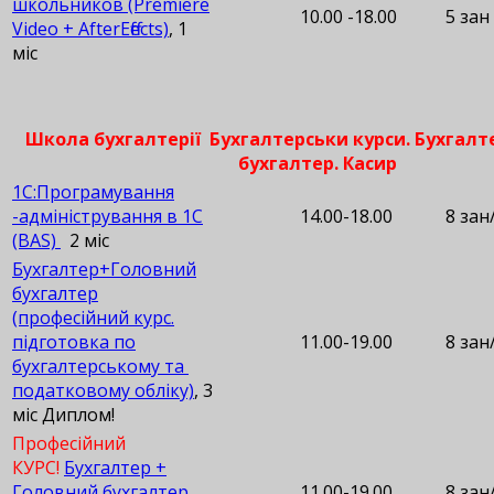
школьников (Premiere
10.00 -18.00
5 зан
Video + AfterEffects)
, 1
міс
Школа бухгалтерії Бухгалтерськи курси. Бухгалт
бухгалтер. Касир
1С:Програмування
-адміністрування в 1С
14.00-18.00
8 зан
(BAS)
2 міс
Бухгалтер+Головний
бухгалтер
(професійний курс.
підготовка по
11.00-19.00
8 зан/
бухгалтерському та
податковому обліку)
, 3
міс Диплом!
Професійний
КУРС!
Бухгалтер +
Головний бухгалтер
11.00-19.00
8 зан