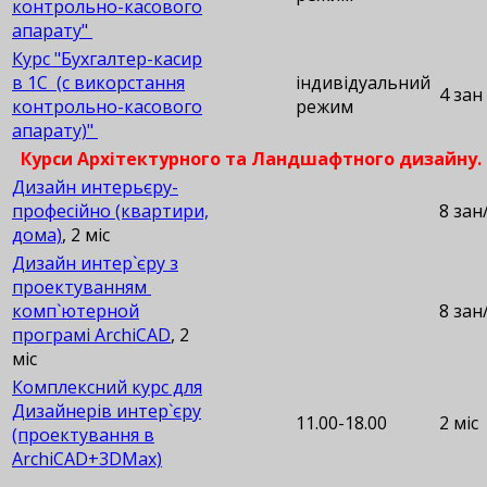
контрольно-касового
апарату"
Курс "Бухгалтер-касир
в 1С (с викорстання
індивідуальний
4 зан
контрольно-касового
режим
апарату)"
Курси Архітектурного та Ландшафтного дизайну.
Дизайн интерьєру-
професійно (квартири,
8 зан
дома)
, 2 міс
Дизайн интер`єру з
проектуванням
комп`ютерной
8 зан
програмі ArchiCAD
, 2
міс
Комплексний курс для
Дизайнерів интер`єру
11.00-18.00
2 міс
(проектування в
ArchiCAD+3DMax)