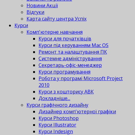
Новини Акції
Відгуки
Карта сайту центра Успіх
Курси
Комп'ютерне навчання
Курси для початківців
Курси під керуванням Mac OS
Ремонт та налаштування ПК
Системне адміністрування
Секретарь-офіс-менеджер
Курси програмування
Робота у програмі Microsoft Project
2010
Курси з кошторису АВК
Докладніше...
Курси графічного дизайну
Дизайнер комп'ютерної графіки
Курси Photoshop
Курси Illustrator
Курси Indesign