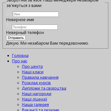
зв'яжуться з вами
Неверное имя
Неверный телефон
Дякую. Ми незабаром Вам передзвонимо.
Головна
Про нас
Про центр
Наші класи
Правила навчання
Розклад курсів
Дипломи та свідоцтва
Наші нагороди
Наші ліцензії
Наша галерея
Вакансії та резюме