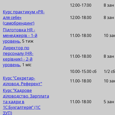
12.00-17.00
8 зан
Курс практикум «PR-
для себе»
12.00-18.00
8 зан
(самобрендинг)
Підготовка HR -
менеджерів - 1-й
11.00-18.00
10 за
уровень
, 5 тиж
Директор по
персоналу (HR-
11.00-18.00
8 зан
керівник) - 2-й
уровень
, 1 міс
10.00-15.00 сб
1/2 сб
Курс "Секретар-
11.00-18.00
10 за
діловод. Референт"
Курс "Кадрове
діловодство. Зарплата
та кадри в
11.00-18.00
5 зан
1С:Бухгалтерія" (1С
ЗУП)