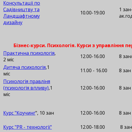
Консультаціі по
Садівництву та
1 зан
10.00-19.00
Ландшафтному
ак.го
дизайну
Бізнес-курси. Психологія. Курси з управління п
Практична психологія
,
12.00-16.00
8 зан
2 міс
Дитяча психологія
,1
11.00 - 16.00
8 зан
міс
Психологія правліня
(психологія впливу)
,1
12.00-16.00
8 зан
міс
Курс "Коучинг
", 10 зан
12.00-16.00
8 зан
Курс "PR - технології"
12.00-18.00
8 зан