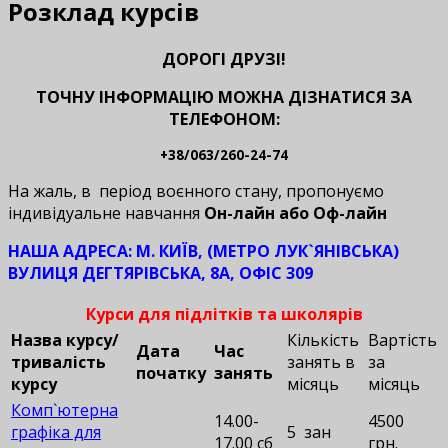
Розклад курсів
ДОРОГІ ДРУЗІ!
ТОЧНУ ІНФОРМАЦІЮ МОЖНА ДІЗНАТИСЯ ЗА
ТЕЛЕФОНОМ:
+38/063/260-24-74
На жаль, в період воєнного стану, пропонуємо
індивідуальне навчання
Он-лайн або Оф-лайн
НАША АДРЕСА: М. КИЇВ, (МЕТРО ЛУК`ЯНІВСЬКА)
ВУЛИЦЯ ДЕГТЯРІВСЬКА, 8А, ОФІС 309
Курси для підлітків та школярів
Назва курсу/
Кількість
Вартість
Дата
Час
тривалість
занять в
за
початку
занять
курсу
місяць
місяць
Комп`ютерна
14.00-
4500
графіка для
5 зан
17.00 сб
грн.