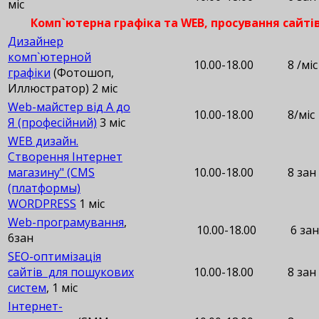
міс
Комп`ютерна графіка та WEB, просування сайті
Дизайнер
комп`ютерной
10.00-18.00
8 /міс
графіки
(Фотошоп,
Иллюстратор) 2 міс
Web-майстер від А до
10.00-18.00
8/міс
Я (професійний)
3 міс
WEB дизайн.
Створення Інтернет
магазину" (CMS
10.00-18.00
8 зан
(платформы)
WORDPRESS
1 міс
Web-програмування
,
10.00-18.00
6 зан
6зан
SEO-оптимізація
сайтів для пошукових
10.00-18.00
8 зан
систем
, 1 міс
Інтернет-