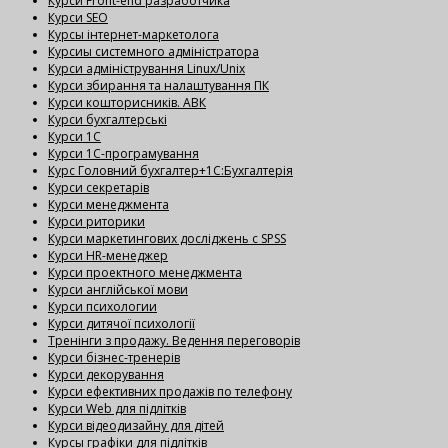
Курси Front-end разработчика
Курси SEO
Курсы інтернет-маркетолога
Курсиы системного адміністратора
Курси адміністрування Linux/Unix
Курси збирання та налаштування ПК
Курси кошторисників. АВК
Курси бухгалтерські
Курси 1С
Курси 1С-програмування
Курс Головний бухгалтер+1С:Бухгалтерія
Курси секретарів
Курси менеджмента
Курси риторики
Курси маркетингових досліджень с SPSS
Курси HR-менеджер
Курси проектного менеджмента
Курси англійської мови
Курси психологии
Курси дитячої психології
Тренінги з продажу. Ведення переговорів
Курси бізнес-тренерів
Курси декорування
Курси ефективних продажів по телефону
Курси Web для підлітків
Курси відеодизайну для дітей
Курсы графіки для підлітків