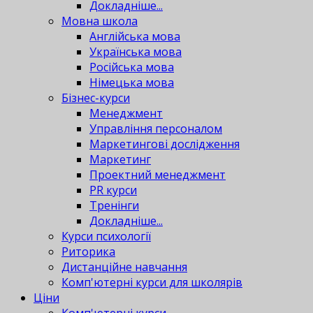
Докладніше...
Мовна школа
Англійська мова
Українська мова
Російська мова
Німецька мова
Бізнес-курси
Менеджмент
Управління персоналом
Маркетингові дослідження
Маркетинг
Проектний менеджмент
PR курси
Тренінги
Докладніше...
Курси психології
Риторика
Дистанційне навчання
Комп'ютерні курси для школярів
Ціни