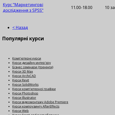
Курс "Маркетингові
11.00-18.00
10 з
дослідження з SPSS"
< Назад
Популярні
курси
Комп'ютерні курси
Курси дизайну интер'єру
Бізнес семінари (тренінги)
Курси 3D Max
Курси ArchiCAD
Курси Revit
Курси SolidWorks
Курси комп'ютерної графіки
Курси Photoshop
Курси Illustrator
Курси відеомонтажу Adobe Premiere
Курси компоузингу AfterEffects
Курси Web