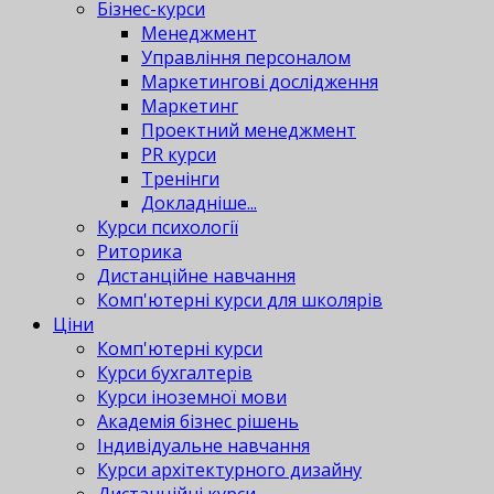
Бізнес-курси
Менеджмент
Управління персоналом
Маркетингові дослідження
Маркетинг
Проектний менеджмент
PR курси
Тренінги
Докладніше...
Курси психології
Риторика
Дистанційне навчання
Комп'ютерні курси для школярів
Ціни
Комп'ютерні курси
Курси бухгалтерів
Курси іноземної мови
Академія бізнес рішень
Індивідуальне навчання
Курси архітектурного дизайну