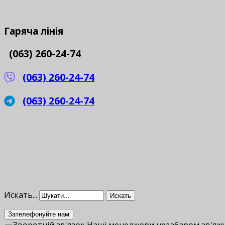
Гаряча
лінія
(063) 260-24-74
(063) 260-24-74
(063) 260-24-74
Искать...
Искать
Зателефонуйте нам
Зворотній зв'язок
Наші менеджери незабаром зв'яжу