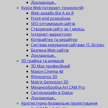
Докладніше...
Курси Web (інтернет-технологій)
Web-дизайн Від А до Я
Front-end розробник
SEO-оптимізація сайтів
Створення сайту за 1 місяць
Інтернет-маркетолог
Копірайтер та рерайтер
Система керування сайтами 1С-Бітрікс
Безпека Web-сайтів
Докладніше...
3D графіка та анімація
3D Max професійний
Maxon Cinema 4d
Rhinoceros 3D
Matrix Gemvision 3D
Механообробка Art CAM Pro
Світлодизайн в Dialux
Докладніше...
Архітектурно-будівельне проектування