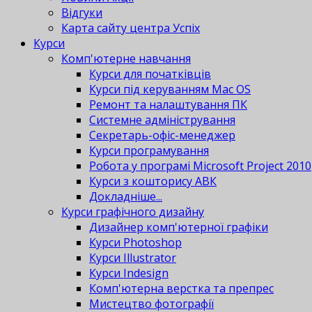
Відгуки
Карта сайту центра Успіх
Курси
Комп'ютерне навчання
Курси для початківців
Курси під керуванням Mac OS
Ремонт та налаштування ПК
Системне адміністрування
Секретарь-офіс-менеджер
Курси програмування
Робота у програмі Microsoft Project 2010
Курси з кошторису АВК
Докладніше...
Курси графічного дизайну
Дизайнер комп'ютерної графіки
Курси Photoshop
Курси Illustrator
Курси Indesign
Комп'ютерна верстка та препрес
Мистецтво фотографії