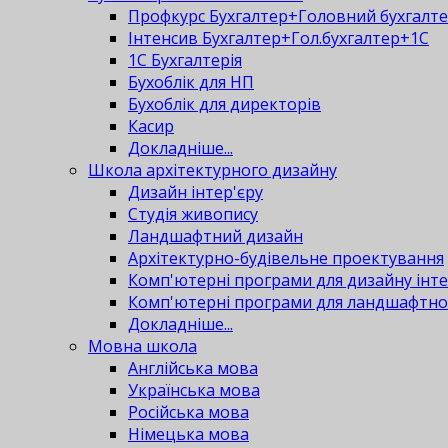
Профкурс Бухгалтер+Головний бухгалт
Інтенсив Бухгалтер+Гол.бухгалтер+1С
1С Бухгалтерія
Бухоблік для НП
Бухоблік для директорів
Касир
Докладніше...
Школа архітектурного дизайну
Дизайн інтер'єру
Студія живопису
Ландшафтний дизайн
Архітектурно-будівельне проектування
Комп'ютерні програми для дизайну інте
Комп'ютерні програми для ландшафтно
Докладніше...
Мовна школа
Англійська мова
Українська мова
Російська мова
Німецька мова