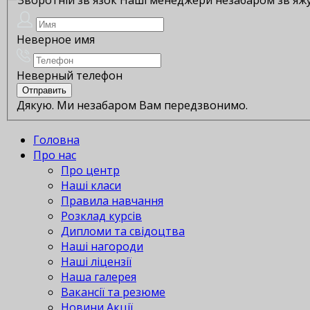
Неверное имя
Неверный телефон
Дякую. Ми незабаром Вам передзвонимо.
Головна
Про нас
Про центр
Наші класи
Правила навчання
Розклад курсів
Дипломи та свідоцтва
Наші нагороди
Наші ліцензії
Наша галерея
Вакансії та резюме
Новини Акції