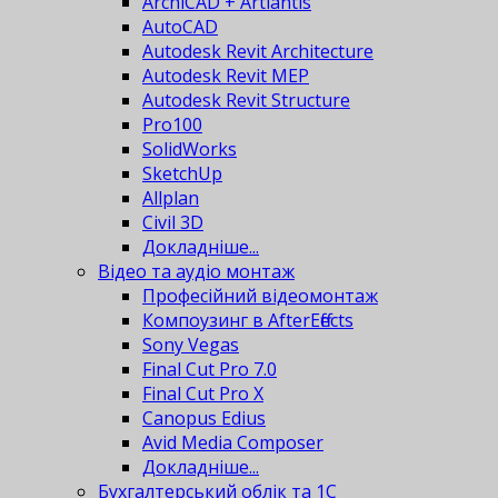
ArchiCAD + Artlantis
AutoCAD
Autodesk Revit Architecture
Autodesk Revit MEP
Autodesk Revit Structure
Pro100
SolidWorks
SketchUp
Allplan
Civil 3D
Докладніше...
Відео та аудіо монтаж
Професійний відеомонтаж
Компоузинг в AfterEffects
Sony Vegas
Final Cut Pro 7.0
Final Cut Pro X
Canopus Edius
Avid Media Composer
Докладніше...
Бухгалтерський облік та 1С