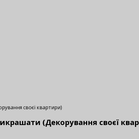
орування своєї квартири)
прикрашати (Декорування своєї ква