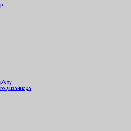
ер
р'єру
го дизайнера