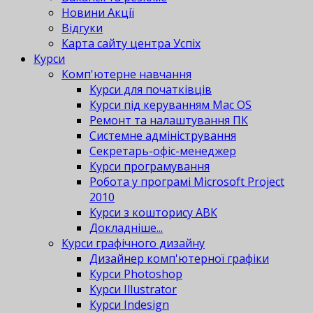
Новини Акції
Відгуки
Карта сайту центра Успіх
Курси
Комп'ютерне навчання
Курси для початківців
Курси під керуванням Mac OS
Ремонт та налаштування ПК
Системне адміністрування
Секретарь-офіс-менеджер
Курси програмування
Робота у програмі Microsoft Project
2010
Курси з кошторису АВК
Докладніше...
Курси графічного дизайну
Дизайнер комп'ютерної графіки
Курси Photoshop
Курси Illustrator
Курси Indesign