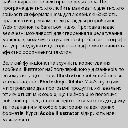
найпоширенішого векторного редактора. Це
програма для тих, хто любить малювати, для тих, хто
займається оформленням, для людей, які бажають
працювати в рекламі, поліграфії, для розробників
Web-сторінок та багатьох інших. Програма надає
величезні можливості для створення та редагування
малюнків, може імпортувати та обробляти фотографії
та супроводжувати це коректно відформатованим та
ефектно оформленим текстом.
Великий функціонал та зручність користування
зробили Illustrator найпопулярнішою у дизайнерів по
всьому світу. До того ж,
Illustrator
зроблений тією ж
компанією, що і
Photoshop
-
Adobe
. У зв'язку з цим
ми отримуємо два програмні продукти, які ідеально
"стикуються" між собою, що неймовірно полегшує
робочий процес, а також підготовку макетів до друку
та поєднання між собою растрових та векторних
форматів. Курси
Adobe Illustrator
відкриють нові
можливості.