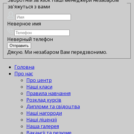
зв'яжуться з вами
Неверное имя
Неверный телефон
Дякую. Ми незабаром Вам передзвонимо.
Головна
Про нас
Про центр
Наші класи
Правила навчання
Розклад курсів
Дипломи та свідоцтва
Наші нагороди
Наші ліцензії
Наша галерея
Вакансії та резюме