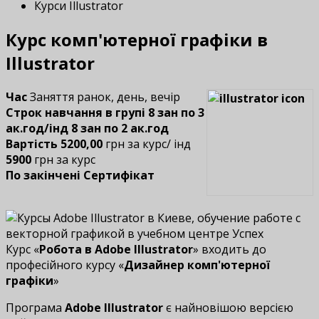
Курси Illustrator
Курс комп'ютерної графіки в
Illustrator
Час
Заняття ранок, день, вечір
Строк навчання в групі 8 зан по 3
ак.год/інд 8 зан по 2 ак.год
Вартість 5200,00
грн за курс/ інд
5900
грн за курс
По закінчені Сертифікат
Курс «
Робота в Adobe Illustrator
» входить до
професійного курсу «
Дизайнер комп'ютерної
графіки
»
Програма
Adobe Illustrator
є найновішою версією