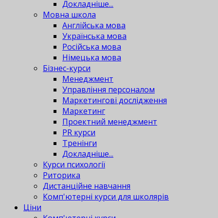
Докладніше...
Мовна школа
Англійська мова
Українська мова
Російська мова
Німецька мова
Бізнес-курси
Менеджмент
Управління персоналом
Маркетингові дослідження
Маркетинг
Проектний менеджмент
PR курси
Тренінги
Докладніше...
Курси психології
Риторика
Дистанційне навчання
Комп'ютерні курси для школярів
Ціни