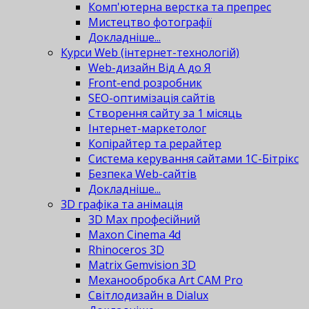
Комп'ютерна верстка та препрес
Мистецтво фотографії
Докладніше...
Курси Web (інтернет-технологій)
Web-дизайн Від А до Я
Front-end розробник
SEO-оптимізація сайтів
Створення сайту за 1 місяць
Інтернет-маркетолог
Копірайтер та рерайтер
Система керування сайтами 1С-Бітрікс
Безпека Web-сайтів
Докладніше...
3D графіка та анімація
3D Max професійний
Maxon Cinema 4d
Rhinoceros 3D
Matrix Gemvision 3D
Механообробка Art CAM Pro
Світлодизайн в Dialux