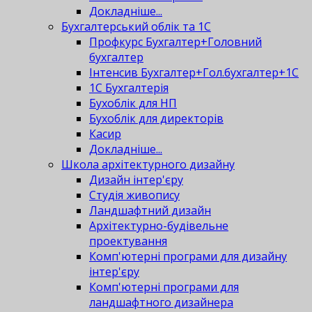
Докладніше...
Бухгалтерський облік та 1С
Профкурс Бухгалтер+Головний
бухгалтер
Інтенсив Бухгалтер+Гол.бухгалтер+1С
1С Бухгалтерія
Бухоблік для НП
Бухоблік для директорів
Касир
Докладніше...
Школа архітектурного дизайну
Дизайн інтер'єру
Студія живопису
Ландшафтний дизайн
Архітектурно-будівельне
проектування
Комп'ютерні програми для дизайну
інтер'єру
Комп'ютерні програми для
ландшафтного дизайнера