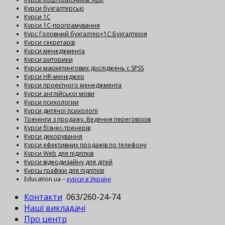
Курси бухгалтерські
Курси 1С
Курси 1С-програмування
Курс Головний бухгалтер+1С:Бухгалтерія
Курси секретарів
Курси менеджмента
Курси риторики
Курси маркетингових досліджень с SPSS
Курси HR-менеджер
Курси проектного менеджмента
Курси англійської мови
Курси психологии
Курси дитячої психології
Тренінги з продажу. Ведення переговорів
Курси бізнес-тренерів
Курси декорування
Курси ефективних продажів по телефону
Курси Web для підлітків
Курси відеодизайну для дітей
Курсы графіки для підлітків
Education.ua –
курси в Україні
Контакти
063/260-24-74
Наші викладачі
Про центр