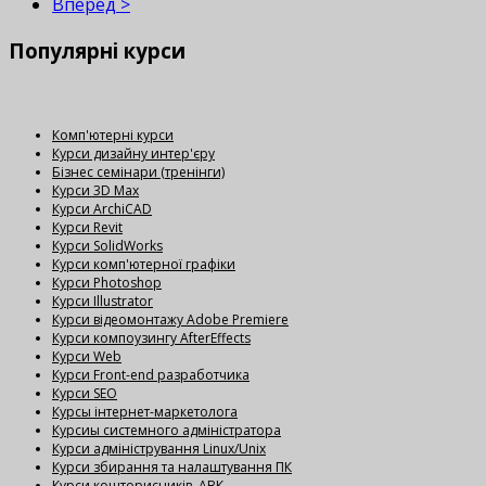
Вперёд >
Популярні
курси
Комп'ютерні курси
Курси дизайну интер'єру
Бізнес семінари (тренінги)
Курси 3D Max
Курси ArchiCAD
Курси Revit
Курси SolidWorks
Курси комп'ютерної графіки
Курси Photoshop
Курси Illustrator
Курси відеомонтажу Adobe Premiere
Курси компоузингу AfterEffects
Курси Web
Курси Front-end разработчика
Курси SEO
Курсы інтернет-маркетолога
Курсиы системного адміністратора
Курси адміністрування Linux/Unix
Курси збирання та налаштування ПК
Курси кошторисників. АВК