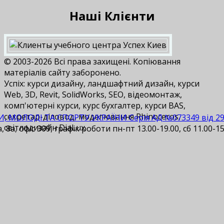
Наші Клієнти
© 2003-2026 Всі права захищені. Копіювання
матеріалів сайту заборонено.
Успіх: курси дизайну, ландшафтний дизайн, курси
Web, 3D, Revit, SolidWorks, SEO, відеомонтаж,
комп'ютерні курси, курс бухгалтер, курси BAS,
cекретар-діловод, моделювання Rhinoceros,
И, МОЛОДІ ТА СПОРТУ УКРАЇНИ Серія АД №073349 від 29.1
світлодизайн DiaLux.
 8а, офіс 309, графік роботи пн-пт 13.00-19.00, сб 11.00-15