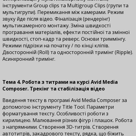
інструменти Group clips та Multigroup Clips (групи та
мультигрупи). Перемикання між камерами. Режим
звуку йде після відео. Фіналізація (рендерінг)
мультикамерного монтажу. Зміна швидкості
програвання матеріалів, ефекти постійної та змінної
швидкості, стоп-кадр та реверс. Основи триммінгу.
Режими підрізки на початку / по кінці кліпів.
Двосторонній (Roll) та односторонній тримінг (Ripple).
Асинхронний тримінг.
Тема 4. Робота з титрами на курсі Avid Media
Composer. Трекінг та стабілізація відео
Введення тексту в програмі Avid Media Composer за
допомогою інструменту Title Tool. Параметри
форматування тексту. Особливості роботи з
кирилицею. Малювання різних фігур і плашок. Робота
з напрямними. Створення 3D-титрів. Створення
автотитрів, закадрового тексту, рядка, що біжить