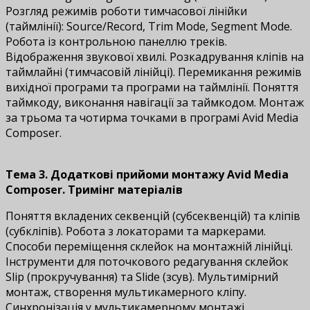
Розгляд режимів роботи тимчасової лінійки
(таймлінії): Source/Record, Trim Mode, Segment Mode.
Робота із контрольною панеллю треків.
Відображення звукової хвилі. Розкадрування кліпів на
таймлайні (тимчасовій лінійці). Перемикання режимів
вихідної програми та програми на таймлінії. Поняття
таймкоду, виконання навігації за таймкодом. Монтаж
за трьома та чотирма точками в програмі Avid Media
Composer.
Тема 3. Додаткові прийоми монтажу Avid Media
Composer. Тримінг матеріалів
Поняття вкладених секвенцій (субсеквенцій) та кліпів
(субкліпів). Робота з локаторами та маркерами.
Способи переміщення склейок на монтажній лінійці.
Інструменти для поточкового редагування склейок
Slip (прокручування) та Slide (зсув). Мультимірний
монтаж, створення мультикамерного кліпу.
Синхронізація у мультикамерному монтажі,