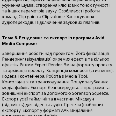
усунення шумів, створення ключових точок гучності
та інших параметрів звуку. Особливості роботи
команд Clip gain та Clip volume. Застосування
аудіопереходів. Підключення звукових плагінів.
Тема 8. Рендеринг та експорт із програми Avid
Media Composer
Завершення роботи над проектом, його фіналізація.
Рендеринг (візуалізація) окремих ефектів та кількох
ефектів. Режим Expert Render. Зміна формату проекту
та архівація проекту. Концепція компресії (стиснення),
кодека і контейнера. Робота з Media Tool.
Консолідація та транскодування. Пошук загублених
медіа-файлів. Експорт безпосередньо з програми та
зовнішній експорт за допомогою Sorenson Squeeze.
Експорт усієї таймлінії та її частини. Міксдаун
(відомість) для відео та аудіо. Пресети (шаблони)
експорту. Експорт у форматі AAF. Видалення
тимчасових рендер-файлів.