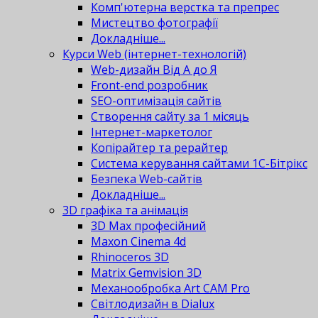
Комп'ютерна верстка та препрес
Мистецтво фотографії
Докладніше...
Курси Web (інтернет-технологій)
Web-дизайн Від А до Я
Front-end розробник
SEO-оптимізація сайтів
Створення сайту за 1 місяць
Інтернет-маркетолог
Копірайтер та рерайтер
Система керування сайтами 1С-Бітрікс
Безпека Web-сайтів
Докладніше...
3D графіка та анімація
3D Max професійний
Maxon Cinema 4d
Rhinoceros 3D
Matrix Gemvision 3D
Механообробка Art CAM Pro
Світлодизайн в Dialux