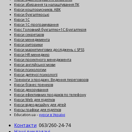
Курси збирання та налаштування ПК
Курси кошторисників. АВК
Курси бухгалтерські
Курси 1С
Курси 1С-програмування
Курс Головний бухгалтер+1С:Бухгалтерія
Курси секретарів
Курси менеджмента
Курси риторики
Курси маркетингових досліджень с SPSS
Курси HR-менеджер
Курси проектного менеджмента
Курси англійської мови
Курси психологии
Курси дитячої психології
Тренінги з продажу. Ведення переговорів
Курси бізнес-тренерів
Курси декорування
Курси ефективних продажів по телефону
Курси Web для підлітків
Курси відеодизайну для дітей
Курсы графіки для підлітків
Education.ua –
курси в Україні
Контакти
063/260-24-74
Наші викладачі