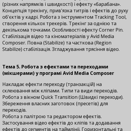
(різних напрямків і швидкості) і ефекту «барабана».
Концепція трекінгу, прив'язка титрів і ефектів до руху
об'єктів у кадрі. Робота з інструментом Tracking Tool,
створення кількох трекерів. Трекінг за однією та
декількома точками. Особливості ефекту Corner Pin.
Стабілізація відео та кіноматеріалів у Avid Media
Composer. Повна (Stabilize) та часткова (Region
Stabilize) стабілізація. Згладжування трясіння відео.
Тема 5. Робота з ефектами та переходами
(мікшерами) у програмі Avid Media Composer
Накладає ефекти переходу (транзакцій) на
склеювання між кліпами. Типи та види переходів.
Робота з вікном Quick Transition (Швидкі переходи).
Збереження власних заготовок (пресетів) для
переходів.
Робота з палітрою та редактором ефектів.
Застосування відео ефектів до кліпів та додавання
ефектів до сегментів на таймлінії. Горизонтальні та