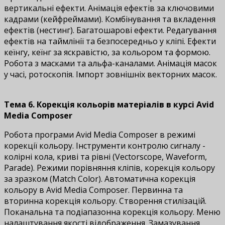
вертикальні ефекти. Анімація ефектів за ключовими
кадрами (кейфреймами). Комбінування та вкладення
ефектів (нестинг). Багатошарові ефекти. Редагування
ефектів на таймлінії та безпосередньо у кліпі. Ефекти
кеїнгу, кеїнг за яскравістю, за кольором та формою.
Робота з масками та альфа-каналами. Анімація масок
у часі, ротоскопія. Імпорт зовнішніх векторних масок.
Тема 6. Корекція кольорів матеріалів в курсі Avid
Media Composer
Робота програми Avid Media Composer в режимі
корекції кольору. Інструменти контролю сигналу -
колірні кола, криві та рівні (Vectorscope, Waveform,
Parade). Режими порівняння кліпів, корекція кольору
за зразком (Match Color). Автоматична корекція
кольору в Avid Media Composer. Первинна та
вторинна корекція кольору. Створення стилізацій.
Поканальна та подіапазонна корекція кольору. Меню
налаштування якості відображення. Замазування