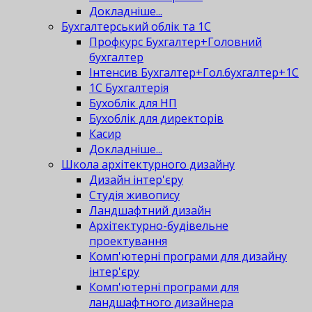
Докладніше...
Бухгалтерський облік та 1С
Профкурс Бухгалтер+Головний
бухгалтер
Інтенсив Бухгалтер+Гол.бухгалтер+1С
1С Бухгалтерія
Бухоблік для НП
Бухоблік для директорів
Касир
Докладніше...
Школа архітектурного дизайну
Дизайн інтер'єру
Студія живопису
Ландшафтний дизайн
Архітектурно-будівельне
проектування
Комп'ютерні програми для дизайну
інтер'єру
Комп'ютерні програми для
ландшафтного дизайнера