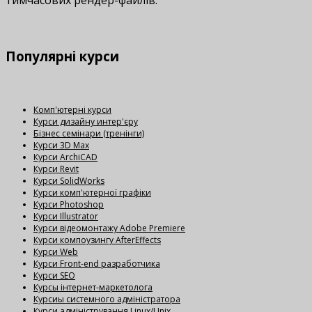
Популярні
курси
Комп'ютерні курси
Курси дизайну интер'єру
Бізнес семінари (тренінги)
Курси 3D Max
Курси ArchiCAD
Курси Revit
Курси SolidWorks
Курси комп'ютерної графіки
Курси Photoshop
Курси Illustrator
Курси відеомонтажу Adobe Premiere
Курси компоузингу AfterEffects
Курси Web
Курси Front-end разработчика
Курси SEO
Курсы інтернет-маркетолога
Курсиы системного адміністратора
Курси адміністрування Linux/Unix