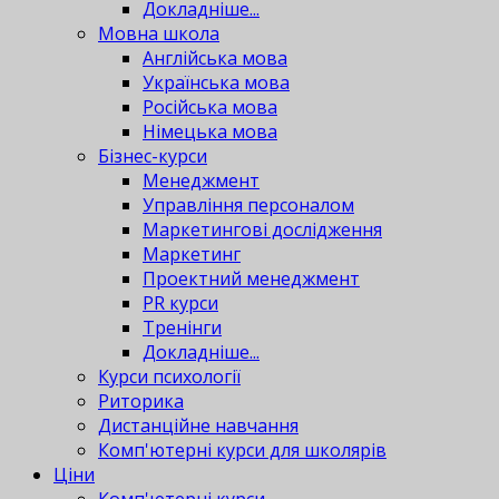
Докладніше...
Мовна школа
Англійська мова
Українська мова
Російська мова
Німецька мова
Бізнес-курси
Менеджмент
Управління персоналом
Маркетингові дослідження
Маркетинг
Проектний менеджмент
PR курси
Тренінги
Докладніше...
Курси психології
Риторика
Дистанційне навчання
Комп'ютерні курси для школярів
Ціни