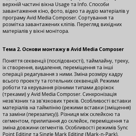
верхній частині вікна Usage та Info. Способи
завантаження кіно, фото, відео та аудіо матеріалів у
програму Avid Media Composer. Сортування та
розмітка завантажених кліпів. Перегляд вихідних
матеріалів у вікні монітора.
Тема 2. Основи монтажу в Avid Media Composer
Поняття секвенції (послідовності), таймлайну, треку,
їх створення, видалення, переміщення та інші
операції редагування з ними. Зміна розміру кадру
всього проекту та готельних секвенцій. Режими
роботи та керування різними типами доріжок
(треками) у Avid Media Composer. Синхронізація
незв'язних та зв'язкових треків. Особливості вставки
матеріалів на таймлінію (режими вставки (зміщення)
та заміни (перезапису)). Різниця між склейкою та
сегментом, прилипання до склейок, переміщення та
зміна довжини сегментів. Особливості режимів Sync
Point Editing та Single Mark Editing (Mark-n-Park).