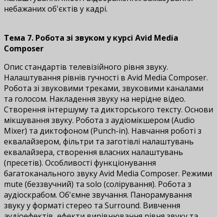
небажаних об'єктів у кадрі.
Тема 7. Робота зі звуком у курсі Avid Media
Composer
Опис стандартів телевізійного рівня звуку.
Налаштування рівнів гучності в Avid Media Composer.
Робота зі звуковими треками, звуковими каналами
та голосом. Накладення звуку на нерідне відео.
Створення інтершуму та дикторського тексту. Основи
мікшування звуку. Робота з аудіомікшером (Audio
Mixer) та диктофоном (Punch-in). Навчання роботі з
еквалайзером, фільтри та заготівлі налаштувань
еквалайзера, створення власних налаштувань
(пресетів). Особливості функціонування
багатоканального звуку Avid Media Composer. Режими
mute (беззвучний) та solo (солірування). Робота з
аудіоскрабом. Об'ємне звучання. Панорамування
звуку у форматі стерео та Surround. Вивчення
аудіоефектів, ефекти вирівнювання рівня звуку та