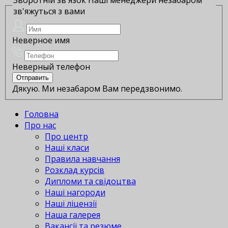
зв'яжуться з вами
Неверное имя
Неверный телефон
Дякую. Ми незабаром Вам передзвонимо.
Головна
Про нас
Про центр
Наші класи
Правила навчання
Розклад курсів
Дипломи та свідоцтва
Наші нагороди
Наші ліцензії
Наша галерея
Вакансії та резюме