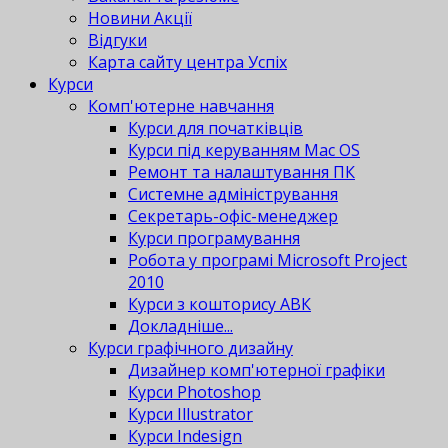
Новини Акції
Відгуки
Карта сайту центра Успіх
Курси
Комп'ютерне навчання
Курси для початківців
Курси під керуванням Mac OS
Ремонт та налаштування ПК
Системне адміністрування
Секретарь-офіс-менеджер
Курси програмування
Робота у програмі Microsoft Project
2010
Курси з кошторису АВК
Докладніше...
Курси графічного дизайну
Дизайнер комп'ютерної графіки
Курси Photoshop
Курси Illustrator
Курси Indesign