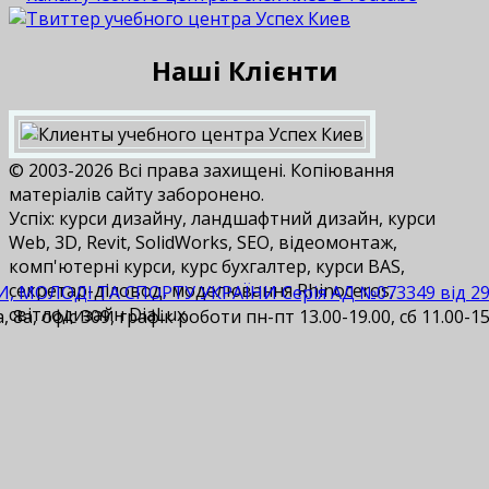
Наші Клієнти
© 2003-2026 Всі права захищені. Копіювання
матеріалів сайту заборонено.
Успіх: курси дизайну, ландшафтний дизайн, курси
Web, 3D, Revit, SolidWorks, SEO, відеомонтаж,
комп'ютерні курси, курс бухгалтер, курси BAS,
cекретар-діловод, моделювання Rhinoceros,
И, МОЛОДІ ТА СПОРТУ УКРАЇНИ Серія АД №073349 від 29.1
світлодизайн DiaLux.
 8а, офіс 309, графік роботи пн-пт 13.00-19.00, сб 11.00-15