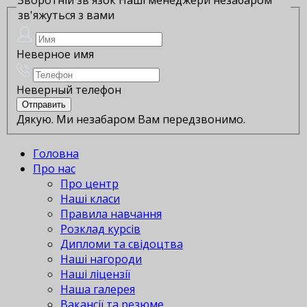
зв'яжуться з вами
Неверное имя
Неверный телефон
Дякую. Ми незабаром Вам передзвонимо.
Головна
Про нас
Про центр
Наші класи
Правила навчання
Розклад курсів
Дипломи та свідоцтва
Наші нагороди
Наші ліцензії
Наша галерея
Вакансії та резюме