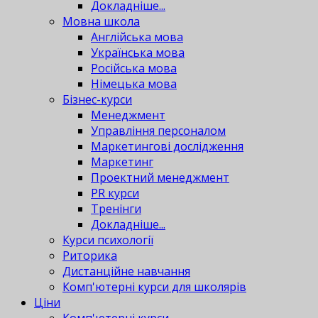
Докладніше...
Мовна школа
Англійська мова
Українська мова
Російська мова
Німецька мова
Бізнес-курси
Менеджмент
Управління персоналом
Маркетингові дослідження
Маркетинг
Проектний менеджмент
PR курси
Тренінги
Докладніше...
Курси психології
Риторика
Дистанційне навчання
Комп'ютерні курси для школярів
Ціни