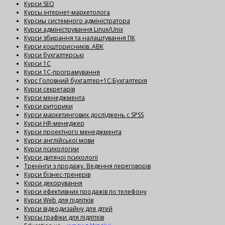
Курси SEO
Курсы інтернет-маркетолога
Курсиы системного адміністратора
Курси адміністрування Linux/Unix
Курси збирання та налаштування ПК
Курси кошторисників. АВК
Курси бухгалтерські
Курси 1С
Курси 1С-програмування
Курс Головний бухгалтер+1С:Бухгалтерія
Курси секретарів
Курси менеджмента
Курси риторики
Курси маркетингових досліджень с SPSS
Курси HR-менеджер
Курси проектного менеджмента
Курси англійської мови
Курси психологии
Курси дитячої психології
Тренінги з продажу. Ведення переговорів
Курси бізнес-тренерів
Курси декорування
Курси ефективних продажів по телефону
Курси Web для підлітків
Курси відеодизайну для дітей
Курсы графіки для підлітків