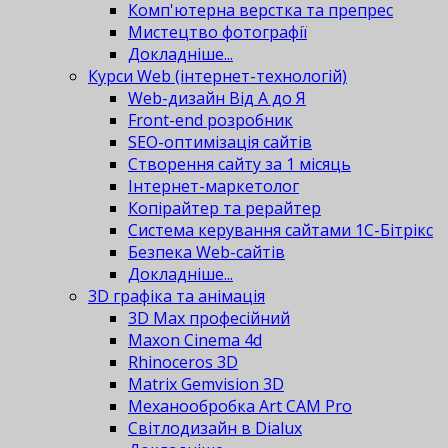
Комп'ютерна верстка та препрес
Мистецтво фотографії
Докладніше...
Курси Web (інтернет-технологій)
Web-дизайн Від А до Я
Front-end розробник
SEO-оптимізація сайтів
Створення сайту за 1 місяць
Інтернет-маркетолог
Копірайтер та рерайтер
Система керування сайтами 1С-Бітрікс
Безпека Web-сайтів
Докладніше...
3D графіка та анімація
3D Max професійний
Maxon Cinema 4d
Rhinoceros 3D
Matrix Gemvision 3D
Механообробка Art CAM Pro
Світлодизайн в Dialux