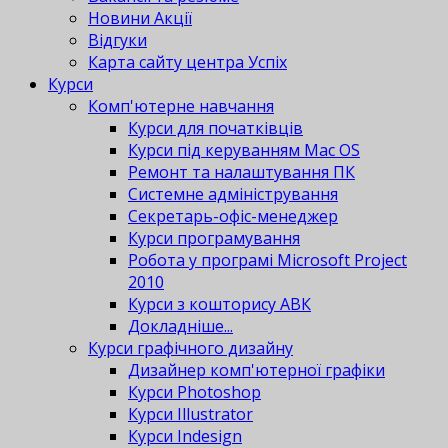
Новини Акції
Відгуки
Карта сайту центра Успіх
Курси
Комп'ютерне навчання
Курси для початківців
Курси під керуванням Mac OS
Ремонт та налаштування ПК
Системне адміністрування
Секретарь-офіс-менеджер
Курси програмування
Робота у програмі Microsoft Project
2010
Курси з кошторису АВК
Докладніше...
Курси графічного дизайну
Дизайнер комп'ютерної графіки
Курси Photoshop
Курси Illustrator
Курси Indesign