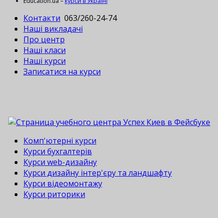
Education.ua –
курси в Україні
Контакти
063/260-24-74
Наші викладачі
Про центр
Наші класи
Наші курси
Записатися на курси
Комп'ютерні курси
Курси бухгалтерів
Курси web-дизайну
Курси дизайну інтер'єру та ландшафту
Курси відеомонтажу
Курси риторики