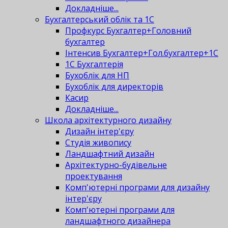
Докладніше...
Бухгалтерський облік та 1С
Профкурс Бухгалтер+Головний
бухгалтер
Інтенсив Бухгалтер+Гол.бухгалтер+1С
1С Бухгалтерія
Бухоблік для НП
Бухоблік для директорів
Касир
Докладніше...
Школа архітектурного дизайну
Дизайн інтер'єру
Студія живопису
Ландшафтний дизайн
Архітектурно-будівельне
проектування
Комп'ютерні програми для дизайну
інтер'єру
Комп'ютерні програми для
ландшафтного дизайнера