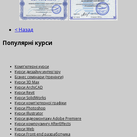
< Назад
Популярні
курси
Комп'ютерні курси
Курси дизайну интер'єру
Бізнес семінари (тренінги)
Курси 3D Max
Курси ArchiCAD
Курси Revit
Курси SolidWorks
Курси комп'ютерної графіки
Курси Photoshop
Курси Illustrator
Курси відеомонтажу Adobe Premiere
Курси компоузингу AfterEffects
Курси Web
Курси Front-end разработчика