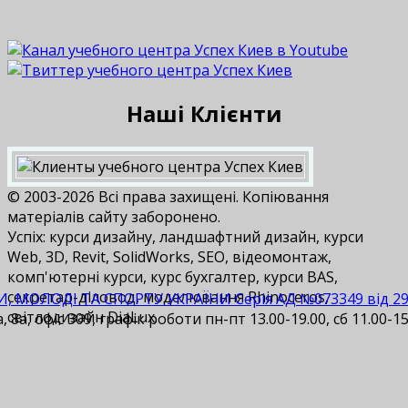
Наші Клієнти
© 2003-2026 Всі права захищені. Копіювання
матеріалів сайту заборонено.
Успіх: курси дизайну, ландшафтний дизайн, курси
Web, 3D, Revit, SolidWorks, SEO, відеомонтаж,
комп'ютерні курси, курс бухгалтер, курси BAS,
cекретар-діловод, моделювання Rhinoceros,
И, МОЛОДІ ТА СПОРТУ УКРАЇНИ Серія АД №073349 від 29.1
світлодизайн DiaLux.
 8а, офіс 309, графік роботи пн-пт 13.00-19.00, сб 11.00-15