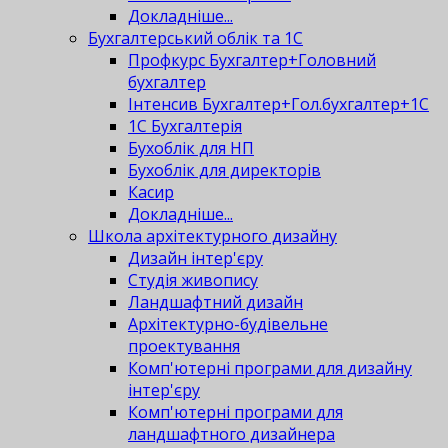
Докладніше...
Бухгалтерський облік та 1С
Профкурс Бухгалтер+Головний
бухгалтер
Інтенсив Бухгалтер+Гол.бухгалтер+1С
1С Бухгалтерія
Бухоблік для НП
Бухоблік для директорів
Касир
Докладніше...
Школа архітектурного дизайну
Дизайн інтер'єру
Студія живопису
Ландшафтний дизайн
Архітектурно-будівельне
проектування
Комп'ютерні програми для дизайну
інтер'єру
Комп'ютерні програми для
ландшафтного дизайнера