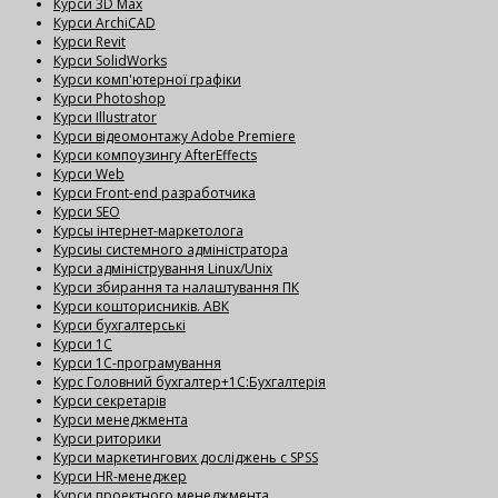
Курси 3D Max
Курси ArchiCAD
Курси Revit
Курси SolidWorks
Курси комп'ютерної графіки
Курси Photoshop
Курси Illustrator
Курси відеомонтажу Adobe Premiere
Курси компоузингу AfterEffects
Курси Web
Курси Front-end разработчика
Курси SEO
Курсы інтернет-маркетолога
Курсиы системного адміністратора
Курси адміністрування Linux/Unix
Курси збирання та налаштування ПК
Курси кошторисників. АВК
Курси бухгалтерські
Курси 1С
Курси 1С-програмування
Курс Головний бухгалтер+1С:Бухгалтерія
Курси секретарів
Курси менеджмента
Курси риторики
Курси маркетингових досліджень с SPSS
Курси HR-менеджер
Курси проектного менеджмента