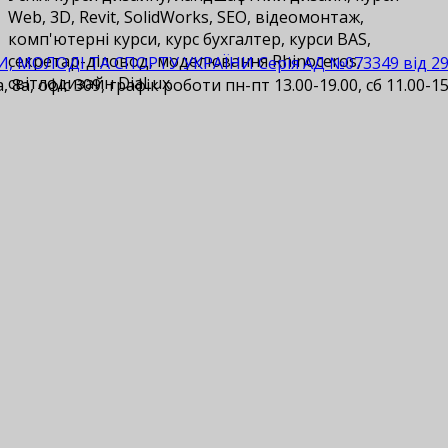
Web, 3D, Revit, SolidWorks, SEO, відеомонтаж,
комп'ютерні курси, курс бухгалтер, курси BAS,
cекретар-діловод, моделювання Rhinoceros,
И, МОЛОДІ ТА СПОРТУ УКРАЇНИ Серія АД №073349 від 29.1
світлодизайн DiaLux.
 8а, офіс 309, графік роботи пн-пт 13.00-19.00, сб 11.00-15