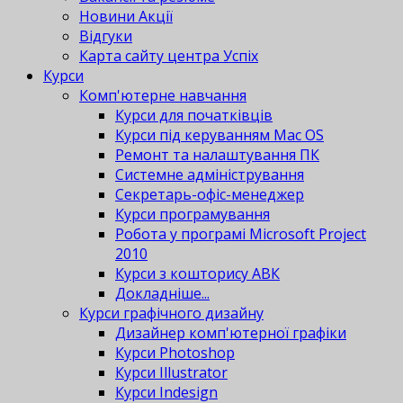
Новини Акції
Відгуки
Карта сайту центра Успіх
Курси
Комп'ютерне навчання
Курси для початківців
Курси під керуванням Mac OS
Ремонт та налаштування ПК
Системне адміністрування
Секретарь-офіс-менеджер
Курси програмування
Робота у програмі Microsoft Project
2010
Курси з кошторису АВК
Докладніше...
Курси графічного дизайну
Дизайнер комп'ютерної графіки
Курси Photoshop
Курси Illustrator
Курси Indesign