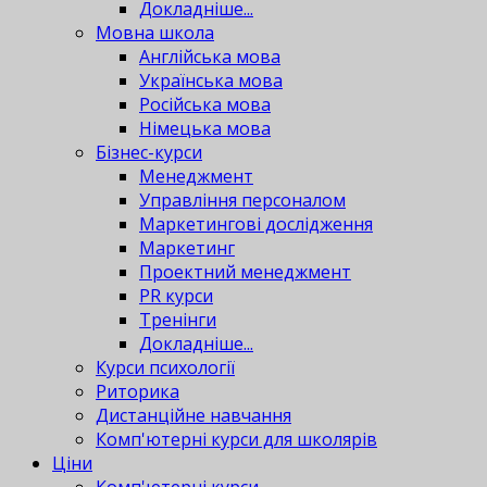
Докладніше...
Мовна школа
Англійська мова
Українська мова
Російська мова
Німецька мова
Бізнес-курси
Менеджмент
Управління персоналом
Маркетингові дослідження
Маркетинг
Проектний менеджмент
PR курси
Тренінги
Докладніше...
Курси психології
Риторика
Дистанційне навчання
Комп'ютерні курси для школярів
Ціни