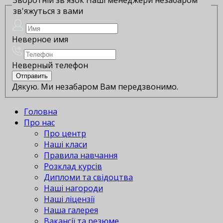
зв'яжуться з вами
Неверное имя
Неверный телефон
Дякую. Ми незабаром Вам передзвонимо.
Головна
Про нас
Про центр
Наші класи
Правила навчання
Розклад курсів
Дипломи та свідоцтва
Наші нагороди
Наші ліцензії
Наша галерея
Вакансії та резюме