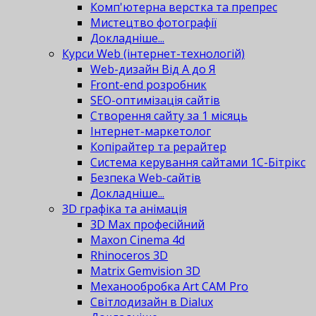
Комп'ютерна верстка та препрес
Мистецтво фотографії
Докладніше...
Курси Web (інтернет-технологій)
Web-дизайн Від А до Я
Front-end розробник
SEO-оптимізація сайтів
Створення сайту за 1 місяць
Інтернет-маркетолог
Копірайтер та рерайтер
Система керування сайтами 1С-Бітрікс
Безпека Web-сайтів
Докладніше...
3D графіка та анімація
3D Max професійний
Maxon Cinema 4d
Rhinoceros 3D
Matrix Gemvision 3D
Механообробка Art CAM Pro
Світлодизайн в Dialux