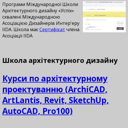
Програми Міждународної Школи
Архітектурного дизайну «Успіх»
схвалені Міждународною
Асоціацією Дизайнерів Интер'еру
IIDA. Школа має
Сертифікат
члена
Асоціації IIDA
Школа архітектурного дизайну
Курси по архітектурному
проектуванню (ArchiCAD,
ArtLantis, Revit, SketchUp,
AutoCAD, Pro100)