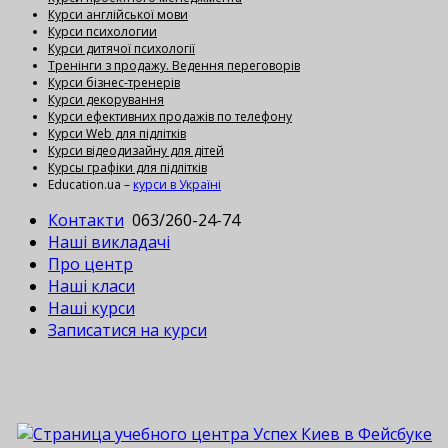
Курси англійської мови
Курси психологии
Курси дитячої психології
Тренінги з продажу. Ведення переговорів
Курси бізнес-тренерів
Курси декорування
Курси ефективних продажів по телефону
Курси Web для підлітків
Курси відеодизайну для дітей
Курсы графіки для підлітків
Education.ua –
курси в Україні
Контакти
063/260-24-74
Наші викладачі
Про центр
Наші класи
Наші курси
Записатися на курси