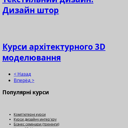
Дизайн штор
Курси архітектурного 3D
моделювання
< Назад
Вперёд >
Популярні
курси
Комп'ютерні курси
Курси дизайну интер'єру
Бізнес семінари (тренінги)