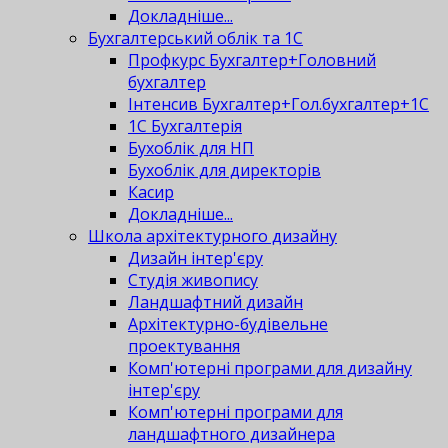
Докладніше...
Бухгалтерський облік та 1С
Профкурс Бухгалтер+Головний
бухгалтер
Інтенсив Бухгалтер+Гол.бухгалтер+1С
1С Бухгалтерія
Бухоблік для НП
Бухоблік для директорів
Касир
Докладніше...
Школа архітектурного дизайну
Дизайн інтер'єру
Студія живопису
Ландшафтний дизайн
Архітектурно-будівельне
проектування
Комп'ютерні програми для дизайну
інтер'єру
Комп'ютерні програми для
ландшафтного дизайнера