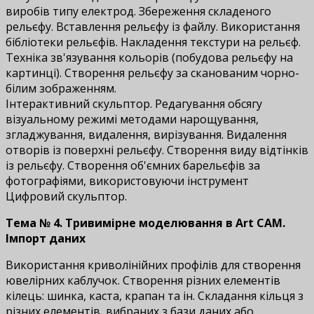
виробів типу електрод. Збереження складеного
рельєфу. Вставлення рельєфу із файлу. Використання
бібліотеки рельєфів. Накладення текстури на рельєф.
Техніка зв'язування кольорів (побудова рельєфу на
картинці). Створення рельєфу за сканованим чорно-
білим зображенням.
Інтерактивний скульптор. Редагування обсягу
візуальному режимі методами нарощування,
згладжування, видалення, вирізування. Видалення
отворів із поверхні рельєфу. Створення виду відтінків
із рельєфу. Створення об'ємних барельєфів за
фотографіями, використовуючи інструмент
Цифровий скульптор.
Тема № 4. Тривимірне моделювання в Art CAM.
Імпорт даних
Використання криволінійних профілів для створення
ювелірних каблучок. Створення різних елементів
кілець: шинка, каста, крапан та ін. Складання кільця з
різних елементів, вибраних з бази даних або