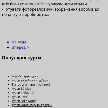
всіх його компонентів з урахуванням усадки
-Готувати фотореалістичні зображення виробів до
початку їх виробництва.
< Назад
Вперёд >
Популярні
курси
Комп'ютерні курси
Курси дизайну интер'єру
Бізнес семінари (тренінги)
Курси 3D Max
Курси ArchiCAD
Курси Revit
Курси SolidWorks
Курси комп'ютерної графіки