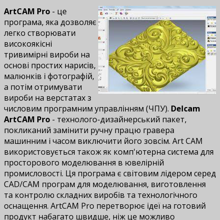
ArtCAM Pro
- це
програма, яка дозволяє
легко створювати
високоякісні
тривимірні вироби на
основі простих нарисів,
малюнків і фотографій,
а потім отримувати
вироби на верстатах з
числовим програмним управлінням (ЧПУ).
Delcam
ArtCAM Pro
- технолого-дизайнерський пакет,
покликаний замінити ручну працю гравера
машинним і часом виключити його зовсім. Art CAM
використовується також як комп'ютерна система для
просторового моделювання в ювелірній
промисловості. Ця програма є світовим лідером серед
CAD/CAM програм для моделювання, виготовлення
та контролю складних виробів та технологічного
оснащення. ArtCAM Pro перетворює ідеї на готовий
продукт набагато швидше, ніж це можливо