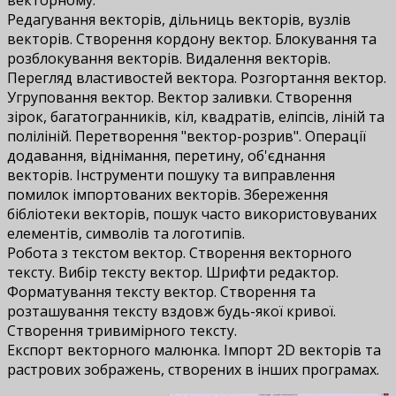
векторному.
Редагування векторів, дільниць векторів, вузлів
векторів. Створення кордону вектор. Блокування та
розблокування векторів. Видалення векторів.
Перегляд властивостей вектора. Розгортання вектор.
Угруповання вектор. Вектор заливки. Створення
зірок, багатогранників, кіл, квадратів, еліпсів, ліній та
поліліній. Перетворення "вектор-розрив". Операції
додавання, віднімання, перетину, об'єднання
векторів. Інструменти пошуку та виправлення
помилок імпортованих векторів. Збереження
бібліотеки векторів, пошук часто використовуваних
елементів, символів та логотипів.
Робота з текстом вектор. Створення векторного
тексту. Вибір тексту вектор. Шрифти редактор.
Форматування тексту вектор. Створення та
розташування тексту вздовж будь-якої кривої.
Створення тривимірного тексту.
Експорт векторного малюнка. Імпорт 2D векторів та
растрових зображень, створених в інших програмах.