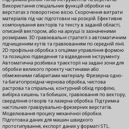
Використання спеціальних функцій обробки на
верстатах з поворотною віссю. Скорочення витрати
матеріалів під час підготовки на розкрій. Ефективне
компонування векторів та тексту в заданій області,
описаній вектором, або на аркуші із зазначеними
розмірами. 3D гравіювальні стратегії з автоматичним
підчищенням кутів та гравіюванням по середній лінії.
2D профільна обробка з опціями управління формою
та позицією підведення та відведення інструменту.
Автоматична розбивка траєкторії на задані зони для
обробки великого проекту частинами або
обмеженими габаритами матеріалу. Фрезерна одно-
та багатопрохідна чернова обробка, чистова
растрова та спіральна, контурний обхід профілю,
вибірка кишень та бобишок, гравіювання по вектору,
свердління отворів та лазерна обробка. Підтримка
настільних гравірувально-фрезерних верстатів.
Моделювання процесу механічної обробки.
Підготовка даних для машин швидкого
прототипування, експорт даних у форматі STL.