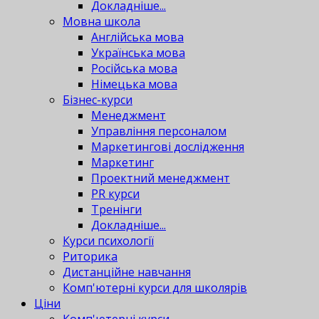
Докладніше...
Мовна школа
Англійська мова
Українська мова
Російська мова
Німецька мова
Бізнес-курси
Менеджмент
Управління персоналом
Маркетингові дослідження
Маркетинг
Проектний менеджмент
PR курси
Тренінги
Докладніше...
Курси психології
Риторика
Дистанційне навчання
Комп'ютерні курси для школярів
Ціни