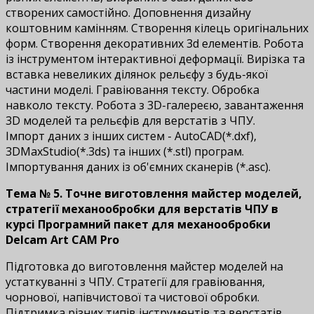
створених самостійно. Доповнення дизайну
коштовним камінням. Створення кілець оригінальних
форм. Створення декоративних 3d елементів. Робота
із інструментом інтерактивної деформації. Вирізка та
вставка невеликих ділянок рельєфу з будь-якої
частини моделі. Гравіювання тексту. Обробка
навколо тексту. Робота з 3D-галереєю, завантаження
3D моделей та рельєфів для верстатів з ЧПУ.
Імпорт даних з інших систем - AutoCAD(*.dxf),
3DMaxStudio(*.3ds) та інших (*.stl) програм.
Імпортування даних із об'ємних сканерів (*.asc).
Тема № 5. Точне виготовлення майстер моделей,
стратегії механообробки для верстатів ЧПУ в
курсі Програмний пакет для механообробки
Delcam Art CAM Pro
Підготовка до виготовлення майстер моделей на
устаткуванні з ЧПУ. Стратегії для гравіювання,
чорнової, напівчистової та чистової обробки.
Підтримка різних типів інструментів та верстатів.