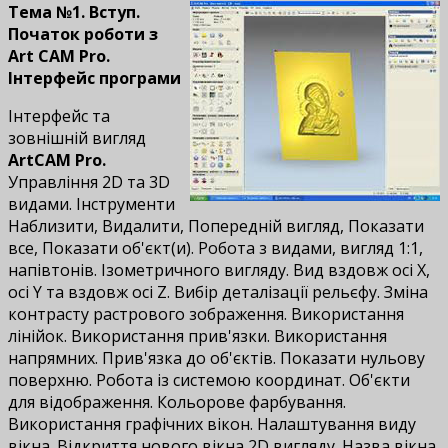
Тема №1. Вступ.
Початок роботи з
Art CAM Pro.
Інтерфейс програми
Інтерфейс та
зовнішній вигляд
ArtCAM Pro.
Управління 2D та 3D
видами. Інструменти
Наблизити, Видалити, Попередній вигляд, Показати
все, Показати об'єкт(и). Робота з видами, вигляд 1:1,
напівтонів. Ізометричного вигляду. Вид вздовж осі X,
осі Y та вздовж осі Z. Вибір деталізації рельєфу. Зміна
контрасту растрового зображення. Використання
лінійок. Використання прив'язки. Використання
напрямних. Прив'язка до об'єктів. Показати нульову
поверхню. Робота із системою координат. Об'єкти
для відображення. Кольорове фарбування.
Використання графічних вікон. Налаштування виду
вікна. Відкриття нового вікна 2D вигляду. Назва вікна