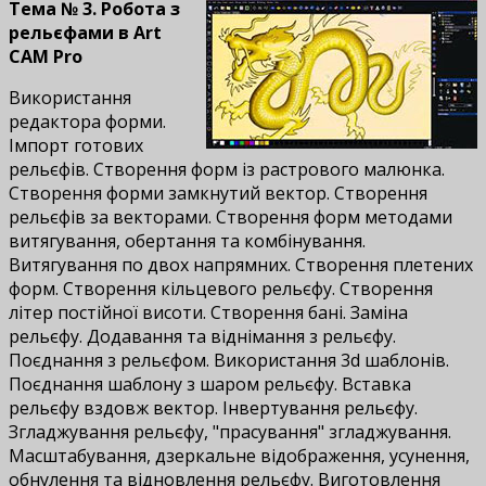
Тема № 3. Робота з
рельєфами в Art
CAM Pro
Використання
редактора форми.
Імпорт готових
рельєфів. Створення форм із растрового малюнка.
Створення форми замкнутий вектор. Створення
рельєфів за векторами. Створення форм методами
витягування, обертання та комбінування.
Витягування по двох напрямних. Створення плетених
форм. Створення кільцевого рельєфу. Створення
літер постійної висоти. Створення бані. Заміна
рельєфу. Додавання та віднімання з рельєфу.
Поєднання з рельєфом. Використання 3d шаблонів.
Поєднання шаблону з шаром рельєфу. Вставка
рельєфу вздовж вектор. Інвертування рельєфу.
Згладжування рельєфу, "прасування" згладжування.
Масштабування, дзеркальне відображення, усунення,
обнулення та відновлення рельєфу. Виготовлення