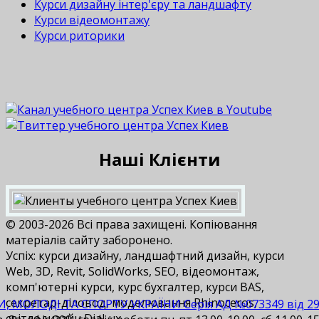
Курси дизайну інтер'єру та ландшафту
Курси відеомонтажу
Курси риторики
Наші Клієнти
© 2003-2026 Всі права захищені. Копіювання
матеріалів сайту заборонено.
Успіх: курси дизайну, ландшафтний дизайн, курси
Web, 3D, Revit, SolidWorks, SEO, відеомонтаж,
комп'ютерні курси, курс бухгалтер, курси BAS,
cекретар-діловод, моделювання Rhinoceros,
И, МОЛОДІ ТА СПОРТУ УКРАЇНИ Серія АД №073349 від 29.1
світлодизайн DiaLux.