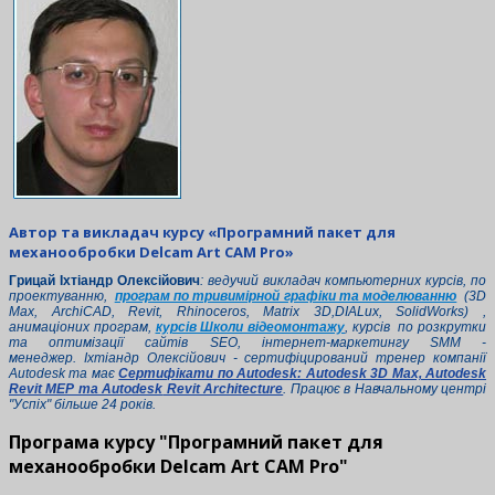
Автор та викладач курсу «Програмний пакет для
механообробки Delcam Art CAM Pro»
Г
рицай Іхтіандр Олексійович
: ведучий викладач компьютерних курсів, по
проектуванню,
програм по тривимірной графіки та моделюванню
(3D
Maх, ArchiCAD, Revit, Rhinoceros, Matrix 3D,
DIALux,
SolidWorks) ,
анимаціоних програм,
курсів Школи відеомонтажу
, курсів по розкрутки
та оптимізації сайтів SEO, інтернет-маркетингу SMM -
менеджер.
Іхтіандр Олексійович - сертифіцирований тренер компанії
Autodesk та має
Сертифікати по Autodesk: Autodesk 3D Max, Autodesk
Revit MEP та Autodesk
Revit Architecture
. Працює в Навчальному центрі
"Успіх" більше 24 років.
Програма курсу "Програмний пакет для
механообробки Delcam Art CAM Pro"