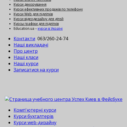
Курси декорування
Курси ефективних продажів по телефону
Курси Web для підлітків
Курси відеодизайну для дітей
Курсы графіки для підлітків
Education.ua –
курси в Україні
Контакти
063/260-24-74
Наші викладачі
Про центр
Наші класи
Наші курси
Записатися на курси
Комп'ютерні курси
Курси бухгалтерів
Курси web-дизайну