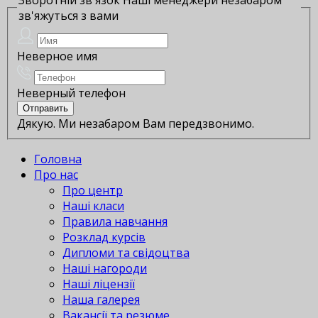
зв'яжуться з вами
Неверное имя
Неверный телефон
Дякую. Ми незабаром Вам передзвонимо.
Головна
Про нас
Про центр
Наші класи
Правила навчання
Розклад курсів
Дипломи та свідоцтва
Наші нагороди
Наші ліцензії
Наша галерея
Вакансії та резюме