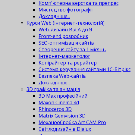
Комп'ютерна верстка та препрес
Мистецтво фотографії
Докладніше...
Курси Web (інтернет-технологій)
Web-дизайн Від А до Я
Front-end розробник
SEO-оптимізація сайтів
Створення сайту за 1 місяць
Інтернет-маркетолог
Копірайтер та рерайтер
Система керування сайтами 1С-Бітрікс
Безпека Web-сайтів
Докладніше...
3D графіка та анімація
3D Max професійний
Maxon Cinema 4d
Rhinoceros 3D
Matrix Gemvision 3D
Механообробка Art CAM Pro
Світлодизайн в Dialux