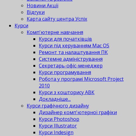
Новини Акції
Відгуки
Карта сайту центра Успіх
Курси
Комп'ютерне навчання
Курси для початківців
Курси під керуванням Mac OS
Ремонт та налаштування ПК
Системне адміністрування
Секретарь-офіс-менеджер
Курси програмування
Робота у програмі Microsoft Project
2010
Курси з кошторису АВК
Докладніше...
Курси графічного дизайну
Дизайнер комп'ютерної графіки
Курси Photoshop
Курси Illustrator
Курси Indesign