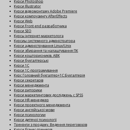
Курси Photoshop
Курси Illustrator
Курси відеомонтажу Adobe Premiere
Курси компоузингу AfterEffects
Курси Web
Курси Front-end разработчика
Курси SEO
Курсы інтернет-маркетолога
Курсиы системного адміністратора
Курси адміністрування Linux/Unix
Курси збирання та налаштування ПК
Курси кошторисників. АВК
Курси бухгалтерські
Курси 1С
Курси 1С-програмування
Курс Головний бухгалтер+1С:Бухгалтерія
Курси секретарів
Курси менеджмента
Курси риторики
Курси маркетингових досліджень с SPSS
Курси HR-менеджер
Курси проектного менеджмента
Курси англійської мови
Курси психологии
Курси дитячої психології
Тренінги з продажу. Ведення переговорів
Курси бізнес-тренерів