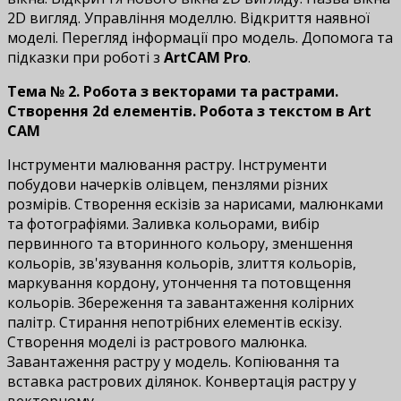
2D вигляд. Управління моделлю. Відкриття наявної
моделі. Перегляд інформації про модель. Допомога та
підказки при роботі з
ArtCAM Pro
.
Тема № 2. Робота з векторами та растрами.
Створення 2d елементів. Робота з текстом в Art
CAM
Інструменти малювання растру. Інструменти
побудови начерків олівцем, пензлями різних
розмірів. Створення ескізів за нарисами, малюнками
та фотографіями. Заливка кольорами, вибір
первинного та вторинного кольору, зменшення
кольорів, зв'язування кольорів, злиття кольорів,
маркування кордону, утончення та потовщення
кольорів. Збереження та завантаження колірних
палітр. Стирання непотрібних елементів ескізу.
Створення моделі із растрового малюнка.
Завантаження растру у модель. Копіювання та
вставка растрових ділянок. Конвертація растру у