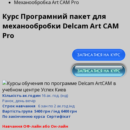
Механообробка Art CAM Pro
Курс Програмний пакет для
механообробки Delcam Art CAM
Pro
Кількість ак.годин
16 ак. год. (інд)
Ранок, день вечір
Строк навчання
6 зан по 2 ак.год інд
Вартість група 5400 грн / інд 6400 грн
По закінченню курса Сертифікат
Навчання ОФ-лайн або Он-лайн