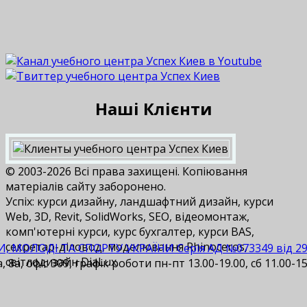
Наші Клієнти
© 2003-2026 Всі права захищені. Копіювання
матеріалів сайту заборонено.
Успіх: курси дизайну, ландшафтний дизайн, курси
Web, 3D, Revit, SolidWorks, SEO, відеомонтаж,
комп'ютерні курси, курс бухгалтер, курси BAS,
cекретар-діловод, моделювання Rhinoceros,
И, МОЛОДІ ТА СПОРТУ УКРАЇНИ Серія АД №073349 від 29.1
світлодизайн DiaLux.
 8а, офіс 309, графік роботи пн-пт 13.00-19.00, сб 11.00-15