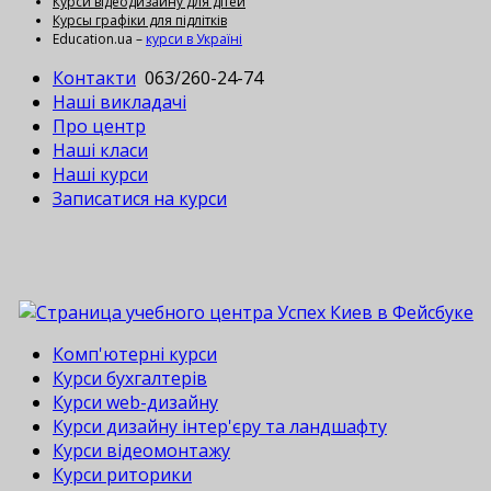
Курси відеодизайну для дітей
Курсы графіки для підлітків
Education.ua –
курси в Україні
Контакти
063/260-24-74
Наші викладачі
Про центр
Наші класи
Наші курси
Записатися на курси
Комп'ютерні курси
Курси бухгалтерів
Курси web-дизайну
Курси дизайну інтер'єру та ландшафту
Курси відеомонтажу
Курси риторики