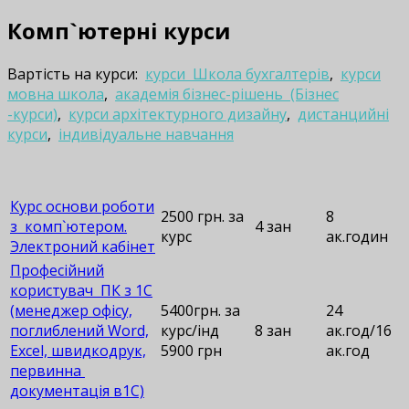
Комп`ютерні курси
Вартість на курси:
курси Школа бухгалтерів
,
курси
мовна школа
,
академія бізнес-рішень (Бізнес
-курси)
,
курси архітектурного дизайну
,
дистанцийні
курси
,
індивідуальне навчання
Курс основи роботи
2500 грн. за
8
з комп`ютером.
4 зан
курс
ак.годин
Электроний кабінет
Професійний
користувач ПК з 1С
(менеджер офісу,
5400грн. за
24
поглиблений Word,
курс/інд
8 зан
ак.год/16
Excel, швидкодрук,
5900 грн
ак.год
первинна
документація в1С)