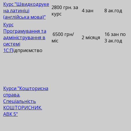
Курс "Швидкодруке
2800 грн. за
на латиніці
4 зан
8 ак.год
курс
(англійська мова)"
Курс
Програмування та
6500 грн/
16 зан по
адміністрування в
2 місяця
міс
3 ак.год
системі
1С:П
ідприємство
Курси "Кошторисна
справа.
Спеціальність
КОШТОРИСНИК.
АВК 5"