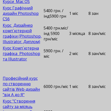
Курси Mac OS
Курс Графічний
5400 грн. /
дизайн Photoshop
1 міс
8 зан
інд5900 грн
CS6
Курс Дизайнер
5400 грн.міс/
комп`ютерной
інд 5900
3 місяца
8 зан/міс
графіки (Photoshop,
грн/міс
Illustrator. Диплом)
Курс Комп`ютерна
5900 грн. /
графіка Photoshop
2 міс
8 зан/міс
міс
та Illustrator
Професійний курс
по створенню
6000 грн./міс
1 міс
8 зан/міс
сайтів Web-дизайн
"від А до Я"
Курс "Створення
сайту за місяць