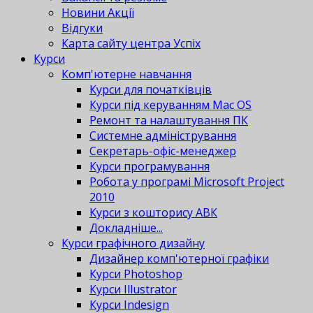
Новини Акції
Відгуки
Карта сайту центра Успіх
Курси
Комп'ютерне навчання
Курси для початківців
Курси під керуванням Mac OS
Ремонт та налаштування ПК
Системне адміністрування
Секретарь-офіс-менеджер
Курси програмування
Робота у програмі Microsoft Project
2010
Курси з кошторису АВК
Докладніше...
Курси графічного дизайну
Дизайнер комп'ютерної графіки
Курси Photoshop
Курси Illustrator
Курси Indesign