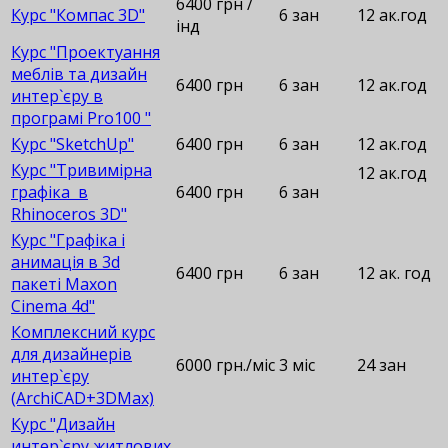
6400 грн /
Курс "Компас 3D"
6 зан
12 ак.год
інд
Курс "Проектуання
меблів та дизайн
6400 грн
6 зан
12 ак.год
интер`єру в
програмі Pro100 "
Курс "SketchUp"
6400 грн
6 зан
12 ак.год
Курс "Тривимірна
12 ак.год
графіка в
6400 грн
6 зан
Rhinoceros 3D"
Курс "Графіка і
анимація в 3d
6400 грн
6 зан
12 ак. год
пакеті Maxon
Cinema 4d"
Комплексний курс
для дизайнерів
6000 грн./міс
3 міс
24 зан
интер`єру
(ArchiCAD+3DMax)
Курс "Дизайн
интер`єру житлових