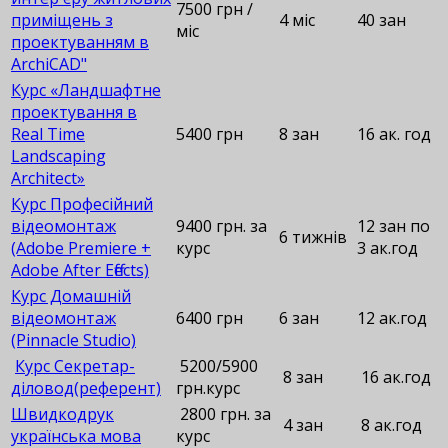
7500 грн /
приміщень з
4 міс
40 зан
міс
проектуванням в
ArchiCAD"
Курс «Ландшафтне
проектування в
Real Time
5400 грн
8 зан
16 ак. год
Landscaping
Architect»
Курс Професійний
відеомонтаж
9400 грн. за
12 зан по
6 тижнів
(Adobe Premiere +
курс
3 ак.год
Adobe After Effects)
Курс Домашній
відеомонтаж
6400 грн
6 зан
12 ак.год
(Pinnacle Studio)
Курс Секретар-
5200/5900
8 зан
16 ак.год
діловод(референт)
грн.курс
Швидкодрук
2800 грн. за
4 зан
8 ак.год
українська мова
курс