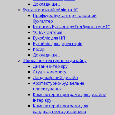
Докладніше...
Бухгалтерський облік та 1С
Профкурс Бухгалтер+Головний
бухгалтер
Інтенсив Бухгалтер+Гол.бухгалтер+1С
1С Бухгалтерія
Бухоблік для НП
Бухоблік для директорів
Касир
Докладніше...
Школа архітектурного дизайну
Дизайн інтер'єру
Студія живопису
Ландшафтний дизайн
Архітектурно-будівельне
проектування
Комп'ютерні програми для дизайну
інтер'єру
Комп'ютерні програми для
ландшафтного дизайнера