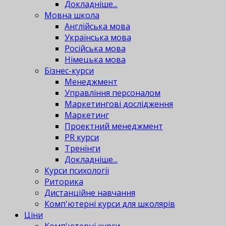
Докладніше...
Мовна школа
Англійська мова
Українська мова
Російська мова
Німецька мова
Бізнес-курси
Менеджмент
Управління персоналом
Маркетингові дослідження
Маркетинг
Проектний менеджмент
PR курси
Тренінги
Докладніше...
Курси психології
Риторика
Дистанційне навчання
Комп'ютерні курси для школярів
Ціни