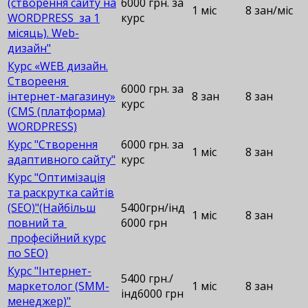
(створення сайту на
6000 грн. за
1 міс
8 зан/міс
WORDPRESS за 1
курс
місяць). Web-
дизайн"
Курс «WEB дизайн.
Створееня
6000 грн. за
інтернет-магазину»
8 зан
8 зан
курс
(CMS (платформа)
WORDPRESS)
Курс "Створення
6000 грн. за
1 міс
8 зан
адаптивного сайту"
курс
Курс "Оптимізація
та раскрутка сайтів
(SEO)"(Найбільш
5400грн/інд
1 міс
8 зан
повний та
6000 грн
професійний курс
по SEO)
Курс "Інтернет-
5400 грн./
маркетолог (SMM-
1 міс
8 зан
інд6000 грн
менеджер)"