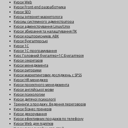
Курси Web
Курси Front-end разработчика
Курси SEO
Курсы інтернет-маркетолога
Курсиы системного адміністратора
Курси адміністрування Linux/Unix
Курси збирання та налаштування ПК
Курси кошторисників. АВК
Курси бухгалтерські
Курси 1С
Курси 1С-програмування
Курс Головний бухгалтер+1С:Бухгалтерія
Курси секретарів
Курси менеджмента
Курси риторики
Курси маркетингових досліджень с SPSS
Курси HR-менеджер
Курси проектного менеджмента
Курси англійської мови
Курси психологии
Курси дитячої психології
Тренінги з продажу. Ведення переговорів
Курси бізнес-тренерів
Курси декорування
Курси ефективних продажів по телефону
Курси Web для підлітків