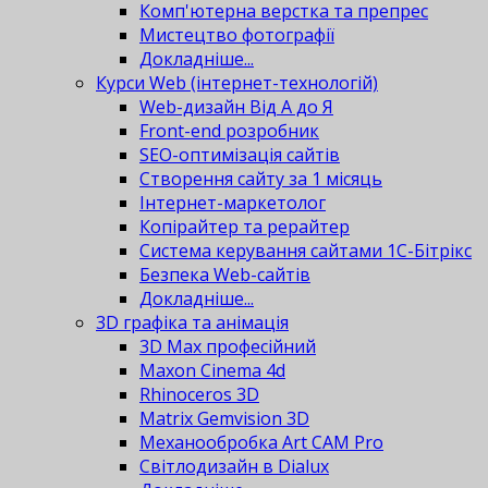
Комп'ютерна верстка та препрес
Мистецтво фотографії
Докладніше...
Курси Web (інтернет-технологій)
Web-дизайн Від А до Я
Front-end розробник
SEO-оптимізація сайтів
Створення сайту за 1 місяць
Інтернет-маркетолог
Копірайтер та рерайтер
Система керування сайтами 1С-Бітрікс
Безпека Web-сайтів
Докладніше...
3D графіка та анімація
3D Max професійний
Maxon Cinema 4d
Rhinoceros 3D
Matrix Gemvision 3D
Механообробка Art CAM Pro
Світлодизайн в Dialux