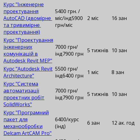
Курс "Інженерне
проектування
5400 грн. /
AutoCAD (двомірне
міс/інд5900
2 міс
16 зан
та тривимірне
грн/міс
проектування)
Курс "Проектування
інженерних
7000 грн/
5 тижнів
10 зан
комунікацій в
інд7900 грн
Autodesk Revit MEP"
Курс "Autodesk Revit
5500 грн/
1 міс
8 зан
Architecture"
інд6400 грн
Курс "Cистема
автоматизації
7000 грн/
5 тижнів
10 зан
проектних робіт
інд7900 грн
SolidWorks"
Курс "Програмний
пакет для
6400/курс
6 зан
12 ак. год
механообробки
(інд)
Delcam ArtCAM Pro"