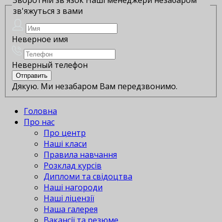
зв'яжуться з вами
Неверное имя
Неверный телефон
Дякую. Ми незабаром Вам передзвонимо.
Головна
Про нас
Про центр
Наші класи
Правила навчання
Розклад курсів
Дипломи та свідоцтва
Наші нагороди
Наші ліцензії
Наша галерея
Вакансії та резюме