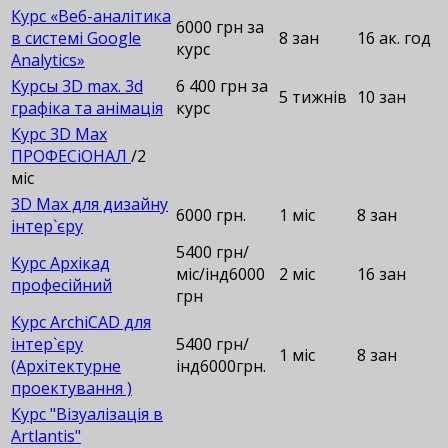
Курс «Веб-аналітика
6000 грн за
в системі Google
8 зан
16 ак. год
курс
Analytics»
Курсы 3D max. 3d
6 400 грн за
5 тижнів
10 зан
графіка та анімація
курс
Курс 3D Max
ПРОФЕСіОНАЛ
/2
міс
3D Max для дизайну
6000 грн.
1 міс
8 зан
інтер`єру
5400 грн/
Курс Архікад
міс/інд6000
2 міс
16 зан
професійний
грн
Курс ArchiCAD для
інтер`єру
5400 грн/
1 міс
8 зан
(Архітектурне
інд6000грн.
проектування )
Курс "Візуалізація в
Artlantis"