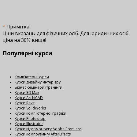
*
Примітка:
Ціни вказаны для фізичних осіб. Для юридичних осіб
ціна на 30% вища!
Популярні
курси
Комп'ютерні курси
Курси дизайну интер'єру
Бізнес семінари (тренінги)
Курси 3D Max
Курси ArchiCAD
Курси Revit
Курси SolidWorks
Курси комп'ютерної графіки
Курси Photoshop
Курси Illustrator
Курси відеомонтажу Adobe Premiere
Курси компоузингу AfterEffects