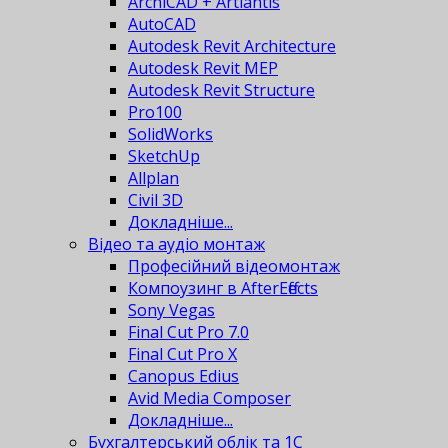
ArchiCAD + Artlantis
AutoCAD
Autodesk Revit Architecture
Autodesk Revit MEP
Autodesk Revit Structure
Pro100
SolidWorks
SketchUp
Allplan
Civil 3D
Докладніше...
Відео та аудіо монтаж
Професійний відеомонтаж
Компоузинг в AfterEffects
Sony Vegas
Final Cut Pro 7.0
Final Cut Pro X
Canopus Edius
Avid Media Composer
Докладніше...
Бухгалтерський облік та 1С