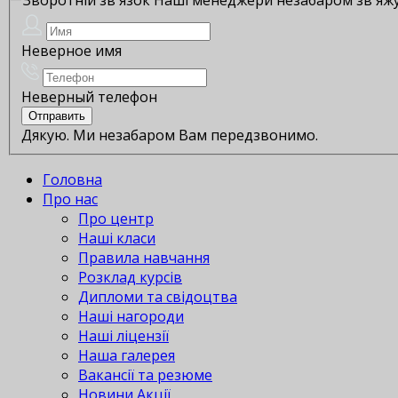
Неверное имя
Неверный телефон
Дякую. Ми незабаром Вам передзвонимо.
Головна
Про нас
Про центр
Наші класи
Правила навчання
Розклад курсів
Дипломи та свідоцтва
Наші нагороди
Наші ліцензії
Наша галерея
Вакансії та резюме
Новини Акції