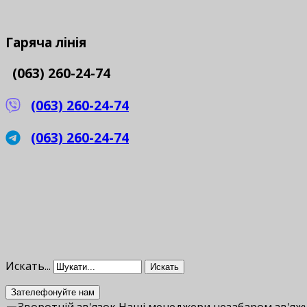
Гаряча
лінія
(063) 260-24-74
(063) 260-24-74
(063) 260-24-74
Искать...
Искать
Зателефонуйте нам
Зворотній зв'язок
Наші менеджери незабаром зв'яжу