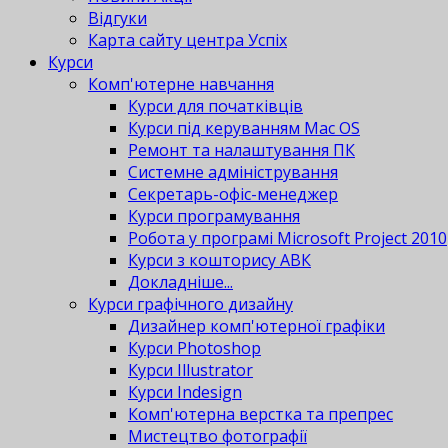
Відгуки
Карта сайту центра Успіх
Курси
Комп'ютерне навчання
Курси для початківців
Курси під керуванням Mac OS
Ремонт та налаштування ПК
Системне адміністрування
Секретарь-офіс-менеджер
Курси програмування
Робота у програмі Microsoft Project 2010
Курси з кошторису АВК
Докладніше...
Курси графічного дизайну
Дизайнер комп'ютерної графіки
Курси Photoshop
Курси Illustrator
Курси Indesign
Комп'ютерна верстка та препрес
Мистецтво фотографії