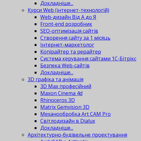
Докладніше...
Курси Web (інтернет-технологій)
Web-дизайн Від А до Я
Front-end розробник
SEO-оптимізація сайтів
Створення сайту за 1 місяць
Інтернет-маркетолог
Копірайтер та рерайтер
Система керування сайтами 1С-Бітрікс
Безпека Web-сайтів
Докладніше...
3D графіка та анімація
3D Max професійний
Maxon Cinema 4d
Rhinoceros 3D
Matrix Gemvision 3D
Механообробка Art CAM Pro
Світлодизайн в Dialux
Докладніше...
Архітектурно-будівельне проектування