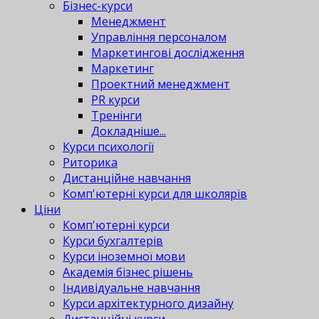
Бізнес-курси
Менеджмент
Управління персоналом
Маркетингові дослідження
Маркетинг
Проектний менеджмент
PR курси
Тренінги
Докладніше...
Курси психології
Риторика
Дистанційне навчання
Комп'ютерні курси для школярів
Ціни
Комп'ютерні курси
Курси бухгалтерів
Курси іноземної мови
Академія бізнес рішень
Індивідуальне навчання
Курси архітектурного дизайну