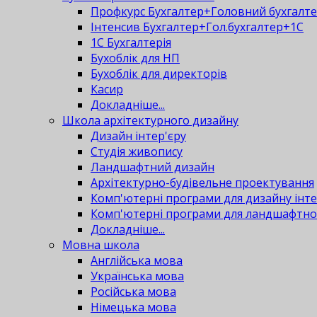
Профкурс Бухгалтер+Головний бухгалт
Інтенсив Бухгалтер+Гол.бухгалтер+1С
1С Бухгалтерія
Бухоблік для НП
Бухоблік для директорів
Касир
Докладніше...
Школа архітектурного дизайну
Дизайн інтер'єру
Студія живопису
Ландшафтний дизайн
Архітектурно-будівельне проектування
Комп'ютерні програми для дизайну інте
Комп'ютерні програми для ландшафтно
Докладніше...
Мовна школа
Англійська мова
Українська мова
Російська мова
Німецька мова