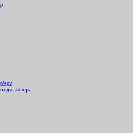
ер
р'єру
го дизайнера