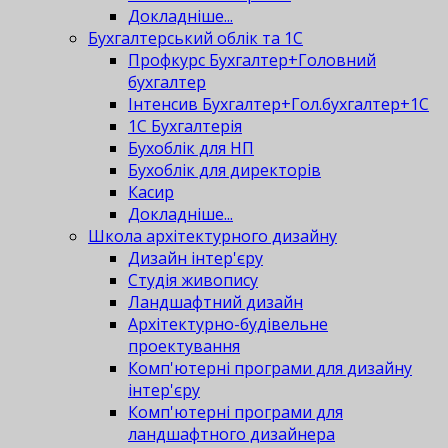
Докладніше...
Бухгалтерський облік та 1С
Профкурс Бухгалтер+Головний
бухгалтер
Інтенсив Бухгалтер+Гол.бухгалтер+1С
1С Бухгалтерія
Бухоблік для НП
Бухоблік для директорів
Касир
Докладніше...
Школа архітектурного дизайну
Дизайн інтер'єру
Студія живопису
Ландшафтний дизайн
Архітектурно-будівельне
проектування
Комп'ютерні програми для дизайну
інтер'єру
Комп'ютерні програми для
ландшафтного дизайнера