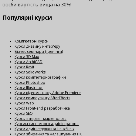
оосби вартість вища на 30%!
Популярні
курси
Комп'ютерні курси
Курси дизайну интер'єру
Бізнес семінари (тренінги)
Курси 3D Max
Курси ArchiCAD
Курси Revit
Курси SolidWorks
Курси комп'ютерної графіки
Курси Photoshop
Курси Illustrator
Курси відеомонтажу Adobe Premiere
Курси компоузингу AfterEffects
Курси Web
Курси Front-end разработчика
Курси SEO
Курсы інтернет-маркетолога
Курсиы системного адміністратора
Курси адміністрування Linux/Unix
Курси збирання та налаштування ПК