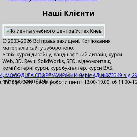
Наші Клієнти
© 2003-2026 Всі права захищені. Копіювання
матеріалів сайту заборонено.
Успіх: курси дизайну, ландшафтний дизайн, курси
Web, 3D, Revit, SolidWorks, SEO, відеомонтаж,
комп'ютерні курси, курс бухгалтер, курси BAS,
cекретар-діловод, моделювання Rhinoceros,
И, МОЛОДІ ТА СПОРТУ УКРАЇНИ Серія АД №073349 від 29.1
світлодизайн DiaLux.
 8а, офіс 309, графік роботи пн-пт 13.00-19.00, сб 11.00-15