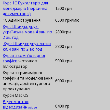
Курс 1С Бухгалтерія для
менеджерів (первинна
1500 грн
документація)
1С Адміністрування
6500 грн/міс
Курс Швидкодрук
українська мова 4 зан. по
2800грн
2 ак. год
Курс Швидкодрук латин
2800 грн
кл. 4 зан. по 2 ак. год
Курси з комп`ютерної
графіки
Фотошоп
5900 грн
Іллюстратор
Курси з тривимірної
графики та моделювання,
6000 грн
анімації, архітектурного
проектування
Курси Mac OS
Відеомонтаж,
8400 гр
відеодизайн
Adobe