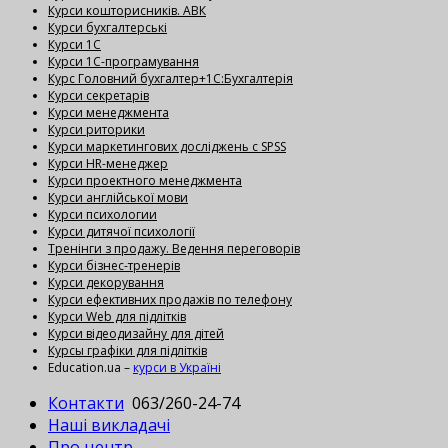
Курси кошторисників. АВК
Курси бухгалтерські
Курси 1С
Курси 1С-програмування
Курс Головний бухгалтер+1С:Бухгалтерія
Курси секретарів
Курси менеджмента
Курси риторики
Курси маркетингових досліджень с SPSS
Курси HR-менеджер
Курси проектного менеджмента
Курси англійської мови
Курси психологии
Курси дитячої психології
Тренінги з продажу. Ведення переговорів
Курси бізнес-тренерів
Курси декорування
Курси ефективних продажів по телефону
Курси Web для підлітків
Курси відеодизайну для дітей
Курсы графіки для підлітків
Education.ua –
курси в Україні
Контакти
063/260-24-74
Наші викладачі
Про центр