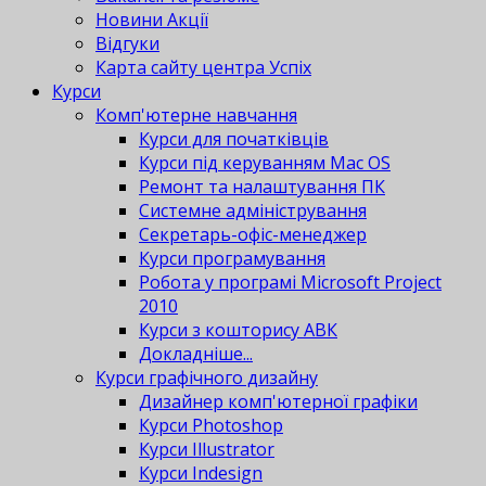
Новини Акції
Відгуки
Карта сайту центра Успіх
Курси
Комп'ютерне навчання
Курси для початківців
Курси під керуванням Mac OS
Ремонт та налаштування ПК
Системне адміністрування
Секретарь-офіс-менеджер
Курси програмування
Робота у програмі Microsoft Project
2010
Курси з кошторису АВК
Докладніше...
Курси графічного дизайну
Дизайнер комп'ютерної графіки
Курси Photoshop
Курси Illustrator
Курси Indesign