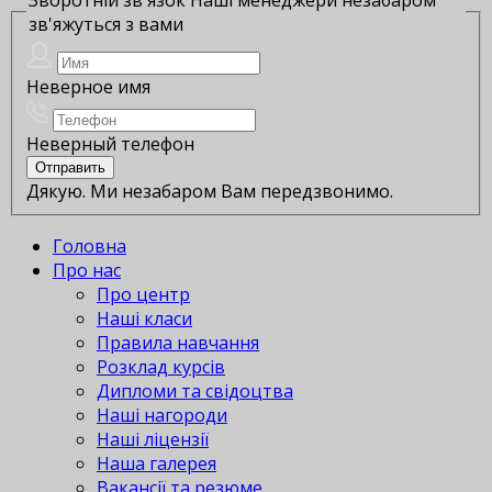
зв'яжуться з вами
Неверное имя
Неверный телефон
Дякую. Ми незабаром Вам передзвонимо.
Головна
Про нас
Про центр
Наші класи
Правила навчання
Розклад курсів
Дипломи та свідоцтва
Наші нагороди
Наші ліцензії
Наша галерея
Вакансії та резюме