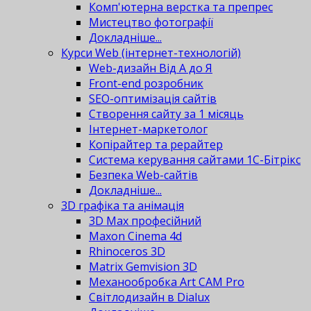
Комп'ютерна верстка та препрес
Мистецтво фотографії
Докладніше...
Курси Web (інтернет-технологій)
Web-дизайн Від А до Я
Front-end розробник
SEO-оптимізація сайтів
Створення сайту за 1 місяць
Інтернет-маркетолог
Копірайтер та рерайтер
Система керування сайтами 1С-Бітрікс
Безпека Web-сайтів
Докладніше...
3D графіка та анімація
3D Max професійний
Maxon Cinema 4d
Rhinoceros 3D
Matrix Gemvision 3D
Механообробка Art CAM Pro
Світлодизайн в Dialux