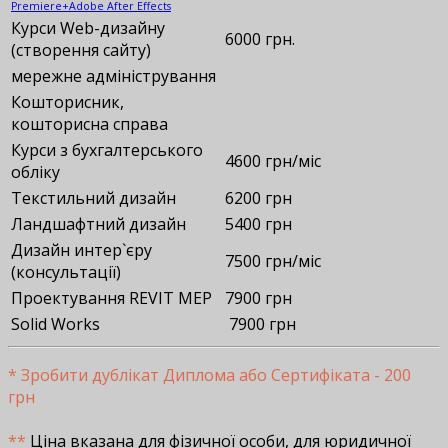
Premiere+Adobe After Effects
Курси Web-дизайну
6000 грн.
(створення сайту)
мережне адміністрування
Кошторисник,
кошторисна справа
Курси з бухгалтерського
4600 грн/міс
обліку
Текстильний дизайн
6200 грн
Ландшафтний дизайн
5400 грн
Дизайн интер`єру
7500 грн/міс
(консультації)
Проектування REVIT MEP
7900 грн
Solid Works
7900 грн
* Зробити дублікат Диплома або Сертифіката - 200
грн
**
Ціна вказана для фізичної особи, для юридичної