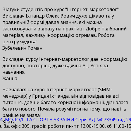
Відгуки студентів про курс "Інтернет-маркетолог":
Викладач Іхтіандр Олексійович дуже цікаво та у
правильній формі давав знання, які можна
застосовувати відразу на практиці. Добре підібраний
матеріал, важливу інформацію отримав. Робота
центру чудова!
Зубелевич Роман
Викладач курсу Інтернет-маркетолог дає інформацію
доступно, повторює, дуже вдячна УЦ Успіх за
навчання.
Жанна
Навчалася на курсі Інтернет-маркетолог (SMM-
менеджер) у Грицая Іхтіанда, він відповідав на всі
питання, давши багато корисної інформації, дізналася
багато нового. Почала розумітися на тому, що навіть
раніше не знала!
И, МОЛОДІ ТА СПОРТУ УКРАЇНИ Серія АД №073349 від 29.1
Злата
 8а, офіс 309, графік роботи пн-пт 13.00-19.00, сб 11.00-15