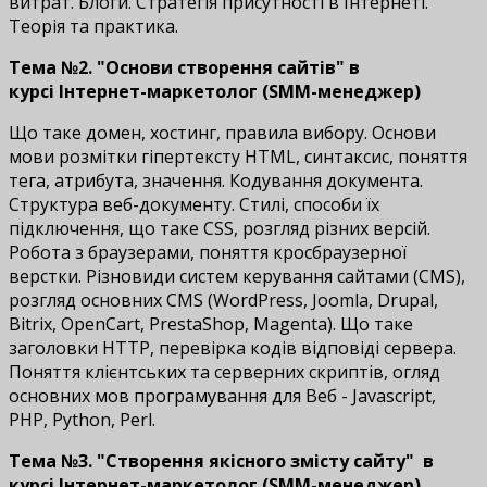
витрат. Блоги. Стратегія присутності в Інтернеті.
Теорія та практика.
Тема №2. "Основи створення сайтів" в
курсі Інтернет-маркетолог (SMM-менеджер)
Що таке домен, хостинг, правила вибору. Основи
мови розмітки гіпертексту HTML, синтаксис, поняття
тега, атрибута, значення. Кодування документа.
Структура веб-документу. Стилі, способи їх
підключення, що таке CSS, розгляд різних версій.
Робота з браузерами, поняття кросбраузерної
верстки. Різновиди систем керування сайтами (CMS),
розгляд основних CMS (WordPress, Joomla, Drupal,
Bitrix, OpenCart, PrestaShop, Magenta). Що таке
заголовки HTTP, перевірка кодів відповіді сервера.
Поняття клієнтських та серверних скриптів, огляд
основних мов програмування для Веб - Javascript,
PHP, Python, Perl.
Тема №3. "Створення якісного змісту сайту"
в
курсі Інтернет-маркетолог (SMM-менеджер)