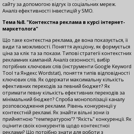
сайту за допомогою відгук із соціальних мереж.
Аналіз ефективності інвестицій у SMO.
Тема №8. "Контекстна реклама в курсі інтернет-
маркетолога"
Що таке контекстна реклама, де вона показується, її
види та можливості. Поняття аукціону, як формується
ціна за клік та за покази. Типові стратегії контекстних
рекламних кампаній. Аналіз сезонності, вибір
потрібних ключових слів (інструменти Google Keyword
Tool та Яндекс Wordstat), поняття типів відповідності
ключових слів. Як одержати максимальну кількість
ефективних переходів за певний бюджет? Як
отримати певну кількість ефективних переходів за
мінімальний бюджет? Спроба монополізації каналу
розповсюдження реклами. Рівень конкуренції у
контекстній рекламі. Як знайти вільні зони із
прийнятною "температурою"? "Якість" конкуренції. Як
оцінити своїх конкурентів щодо контекстної
реклами? Що потрібно знати для роботи з