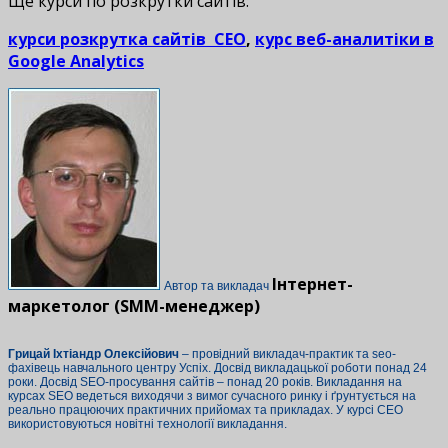
Ще курси по розкрутки сайтів:
курси розкрутка сайтів СЕО
,
курс веб-аналитіки в
Google Analytics
Інтернет-
Автор та викладач
маркетолог (SMM-менеджер)
Грицай Іхтіандр Олексійович
– провідний викладач-практик та seo-
фахівець навчального центру Успіх. Досвід викладацької роботи понад 24
роки. Досвід SEO-просування сайтів – понад 20 років. Викладання на
курсах SEO ведеться виходячи з вимог сучасного ринку і ґрунтується на
реально працюючих практичних прийомах та прикладах. У курсі СЕО
використовуються новітні технології викладання.