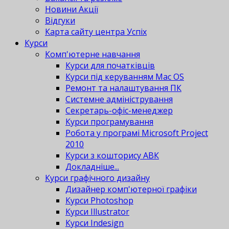
Новини Акції
Відгуки
Карта сайту центра Успіх
Курси
Комп'ютерне навчання
Курси для початківців
Курси під керуванням Mac OS
Ремонт та налаштування ПК
Системне адміністрування
Секретарь-офіс-менеджер
Курси програмування
Робота у програмі Microsoft Project
2010
Курси з кошторису АВК
Докладніше...
Курси графічного дизайну
Дизайнер комп'ютерної графіки
Курси Photoshop
Курси Illustrator
Курси Indesign