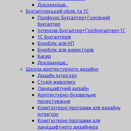
Докладніше...
Бухгалтерський облік та 1С
Профкурс Бухгалтер+Головний
бухгалтер
Інтенсив Бухгалтер+Гол.бухгалтер+1С
1С Бухгалтерія
Бухоблік для НП
Бухоблік для директорів
Касир
Докладніше...
Школа архітектурного дизайну
Дизайн інтер'єру
Студія живопису
Ландшафтний дизайн
Архітектурно-будівельне
проектування
Комп'ютерні програми для дизайну
інтер'єру
Комп'ютерні програми для
ландшафтного дизайнера