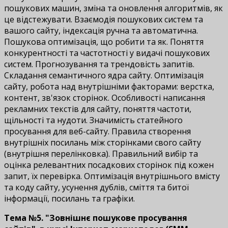
пошукових машин, зміна та оновлення алгоритмів, як
це відстежувати. Взаємодія пошукових систем та
вашого сайту, індексація ручна та автоматична.
Пошукова оптимізація, що робити та як. Поняття
конкурентності та частотності у видачі пошукових
систем. Прогнозування та трендовість запитів.
Складання семантичного ядра сайту. Оптимізація
сайту, робота над внутрішніми факторами: верстка,
контент, зв'язок сторінок. Особливості написання
рекламних текстів для сайту, поняття частоти,
щільності та нудоти. Значимість статейного
просування для веб-сайту. Правила створення
внутрішніх посилань між сторінками свого сайту
(внутрішня перелінковка). Правильний вибір та
оцінка релевантних посадкових сторінок під кожен
запит, їх перевірка. Оптимізація внутрішнього вмісту
та коду сайту, усунення дублів, сміття та битої
інформації, посилань та графіки.
Тема №5. "Зовнішнє пошукове просування