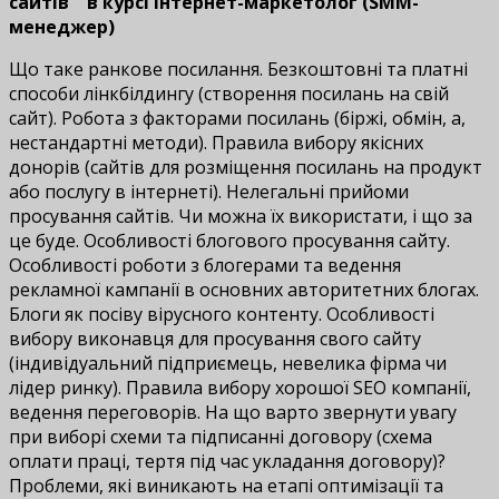
сайтів"
в курсі Інтернет-маркетолог (SMM-
менеджер)
Що таке ранкове посилання. Безкоштовні та платні
способи лінкбілдингу (створення посилань на свій
сайт). Робота з факторами посилань (біржі, обмін, ffa,
нестандартні методи). Правила вибору якісних
донорів (сайтів для розміщення посилань на продукт
або послугу в інтернеті). Нелегальні прийоми
просування сайтів. Чи можна їх використати, і що за
це буде. Особливості блогового просування сайту.
Особливості роботи з блогерами та ведення
рекламної кампанії в основних авторитетних блогах.
Блоги як посіву вірусного контенту. Особливості
вибору виконавця для просування свого сайту
(індивідуальний підприємець, невелика фірма чи
лідер ринку). Правила вибору хорошої SEO компанії,
ведення переговорів. На що варто звернути увагу
при виборі схеми та підписанні договору (схема
оплати праці, тертя під час укладання договору)?
Проблеми, які виникають на етапі оптимізації та