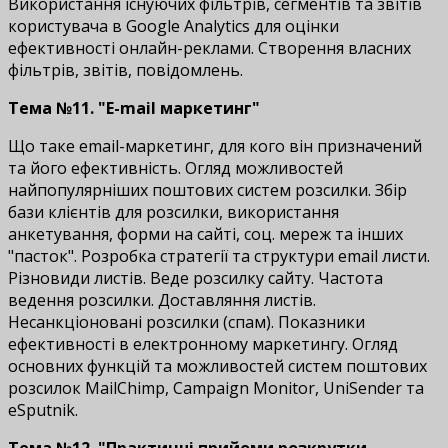
Використання існуючих фільтрів, сегментів та звітів
користувача в Google Analytics для оцінки
ефективності онлайн-реклами. Створення власних
фільтрів, звітів, повідомлень.
Тема №11. "E-mail маркетинг"
Що таке email-маркетинг, для кого він призначений
та його ефективність. Огляд можливостей
найпопулярніших поштових систем розсилки. Збір
бази клієнтів для розсилки, використання
анкетування, форми на сайті, соц. мереж та інших
"пасток". Розробка стратегії та структури email листи.
Різновиди листів. Веде розсилку сайту. Частота
ведення розсилки. Доставляння листів.
Несанкціоновані розсилки (спам). Показники
ефективності в електронному маркетингу. Огляд
основних функцій та можливостей систем поштових
розсилок MailChimp, Campaign Monitor, UniSender та
eSputnik.
Тема №12. "Практичні прийоми розкрутки