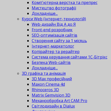
Комп'ютерна верстка та препрес
Мистецтво фотографії
Докладніше...
Курси Web (інтернет-технологій)
Web-дизайн Від А до Я
Front-end розробник
SEO-оптимізація сайтів
Створення сайту за 1 місяць
Інтернет-маркетолог
Копірайтер та рерайтер
Система керування сайтами 1С-Бітрікс
Безпека Web-сайтів
Докладніше...
3D графіка та анімація
3D Max професійний
Maxon Cinema 4d
Rhinoceros 3D
Matrix Gemvision 3D
Механообробка Art CAM Pro
Світлодизайн в Dialux