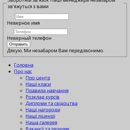
зв'яжуться з вами
Неверное имя
Неверный телефон
Дякую. Ми незабаром Вам передзвонимо.
Головна
Про нас
Про центр
Наші класи
Правила навчання
Розклад курсів
Дипломи та свідоцтва
Наші нагороди
Наші ліцензії
Наша галерея
Вакансії та резюме