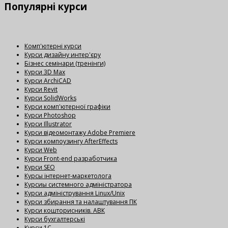
Популярні
курси
Комп'ютерні курси
Курси дизайну интер'єру
Бізнес семінари (тренінги)
Курси 3D Max
Курси ArchiCAD
Курси Revit
Курси SolidWorks
Курси комп'ютерної графіки
Курси Photoshop
Курси Illustrator
Курси відеомонтажу Adobe Premiere
Курси компоузингу AfterEffects
Курси Web
Курси Front-end разработчика
Курси SEO
Курсы інтернет-маркетолога
Курсиы системного адміністратора
Курси адміністрування Linux/Unix
Курси збирання та налаштування ПК
Курси кошторисників. АВК
Курси бухгалтерські
Курси 1С