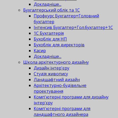
Докладніше...
Бухгалтерський облік та 1С
Профкурс Бухгалтер+Головний
бухгалтер
Інтенсив Бухгалтер+Гол.бухгалтер+1С
1С Бухгалтерія
Бухоблік для НП
Бухоблік для директорів
Касир
Докладніше...
Школа архітектурного дизайну
Дизайн інтер'єру
Студія живопису
Ландшафтний дизайн
Архітектурно-будівельне
проектування
Комп'ютерні програми для дизайну
інтер'єру
Комп'ютерні програми для
ландшафтного дизайнера