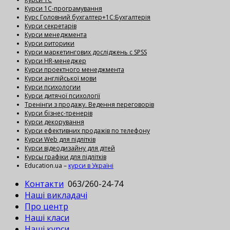
Курси 1С-програмування
Курс Головний бухгалтер+1С:Бухгалтерія
Курси секретарів
Курси менеджмента
Курси риторики
Курси маркетингових досліджень с SPSS
Курси HR-менеджер
Курси проектного менеджмента
Курси англійської мови
Курси психологии
Курси дитячої психології
Тренінги з продажу. Ведення переговорів
Курси бізнес-тренерів
Курси декорування
Курси ефективних продажів по телефону
Курси Web для підлітків
Курси відеодизайну для дітей
Курсы графіки для підлітків
Education.ua –
курси в Україні
Контакти
063/260-24-74
Наші викладачі
Про центр
Наші класи
Наші курси