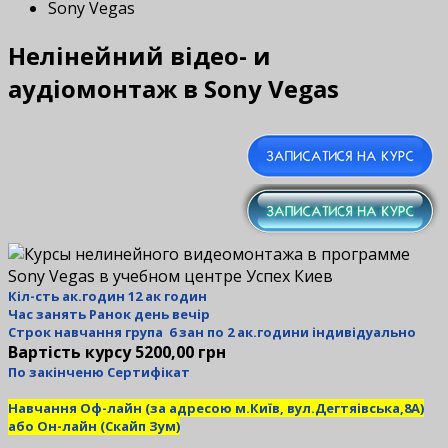
Sony Vegas
Нелінейний відео- и
аудіомонтаж в Sony Vegas
Кіл-сть ак.годин 12 ак годин
Час занять Ранок день вечір
Строк навчання група 6 зан по 2 ак.години індивідуально
Вартість курсу 5200,00 грн
По закінченю Сертифікат
Навчання Оф-лайн (за адресою м.Київ, вул.Дегтяівська,8А)
або Он-лайн (Скайп Зум)