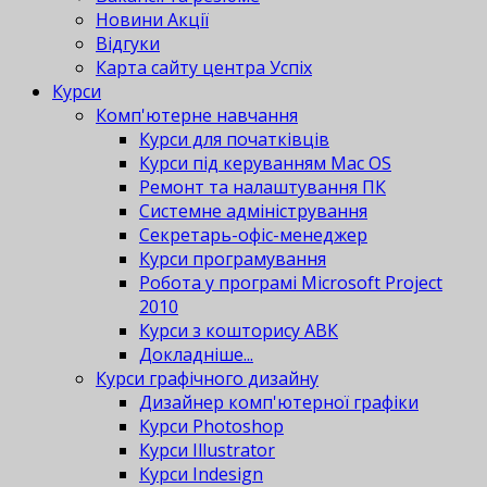
Новини Акції
Відгуки
Карта сайту центра Успіх
Курси
Комп'ютерне навчання
Курси для початківців
Курси під керуванням Mac OS
Ремонт та налаштування ПК
Системне адміністрування
Секретарь-офіс-менеджер
Курси програмування
Робота у програмі Microsoft Project
2010
Курси з кошторису АВК
Докладніше...
Курси графічного дизайну
Дизайнер комп'ютерної графіки
Курси Photoshop
Курси Illustrator
Курси Indesign