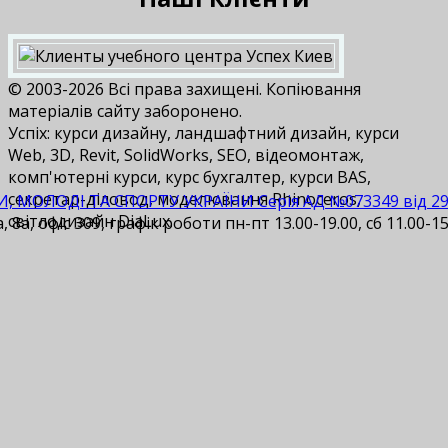
© 2003-2026 Всі права захищені. Копіювання
матеріалів сайту заборонено.
Успіх: курси дизайну, ландшафтний дизайн, курси
Web, 3D, Revit, SolidWorks, SEO, відеомонтаж,
комп'ютерні курси, курс бухгалтер, курси BAS,
cекретар-діловод, моделювання Rhinoceros,
И, МОЛОДІ ТА СПОРТУ УКРАЇНИ Серія АД №073349 від 29.1
світлодизайн DiaLux.
 8а, офіс 309, графік роботи пн-пт 13.00-19.00, сб 11.00-15