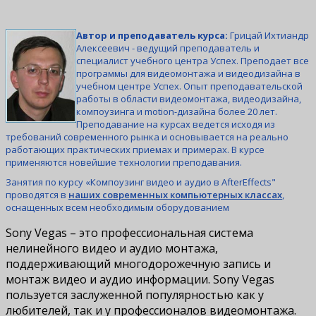
Автор и преподаватель курса:
Грицай Ихтиандр
Алексеевич - ведущий преподаватель и
специалист учебного центра Успех. Преподает все
программы для видеомонтажа и видеодизайна в
учебном центре Успех. Опыт преподавательской
работы в области видеомонтажа, видеодизайна,
компоузинга и motion-дизайна более 20 лет.
Преподавание на курсах ведется исходя из
требований современного рынка и основывается на реально
работающих практических приемах и примерах. В курсе
применяются новейшие технологии преподавания.
Занятия по курсу «Компоузинг видео и аудио в AfterEffects"
проводятся в
наших современных компьютерных классах
,
оснащенных всем необходимым оборудованием
Sony Vegas – это профессиональная система
нелинейного видео и аудио монтажа,
поддерживающий многодорожечную запись и
монтаж видео и аудио информации. Sony Vegas
пользуется заслуженной популярностью как у
любителей, так и у профессионалов видеомонтажа.