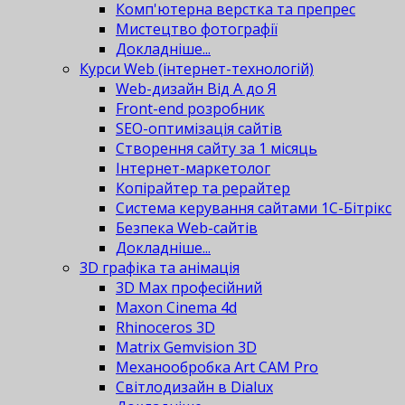
Комп'ютерна верстка та препрес
Мистецтво фотографії
Докладніше...
Курси Web (інтернет-технологій)
Web-дизайн Від А до Я
Front-end розробник
SEO-оптимізація сайтів
Створення сайту за 1 місяць
Інтернет-маркетолог
Копірайтер та рерайтер
Система керування сайтами 1С-Бітрікс
Безпека Web-сайтів
Докладніше...
3D графіка та анімація
3D Max професійний
Maxon Cinema 4d
Rhinoceros 3D
Matrix Gemvision 3D
Механообробка Art CAM Pro
Світлодизайн в Dialux