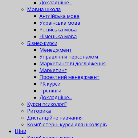
Докладніше...
Мовна школа
Англійська мова
Українська мова
Російська мова
Німецька мова
Бізнес-курси
Менеджмент
Управління персоналом
Маркетингові дослідження
Маркетинг
Проектний менеджмент
PR курси
Тренінги
Докладніше...
Курси психології
Риторика
Дистанційне навчання
Комп'ютерні курси для школярів
Ціни