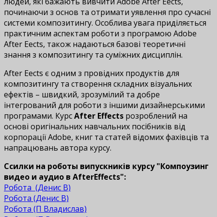
людей, які бажають вивчити Adobe After Effects,
починаючи з основ та отримати уявлення про сучасні
системи композитингу. Особлива увага приділяється
практичним аспектам роботи з програмою Adobe
After Effects, також надаються базові теоретичні
знання з композитингу та суміжних дисциплін.
After Effects є одним з провідних продуктів для
композитингу та створення складних візуальних
ефектів – швидкий, зрозумілий та добре
інтегрований для роботи з іншими дизайнерськими
програмами. Курс
After Effects
розроблений на
основі оригінальних навчальних посібників від
корпорації Adobe, книг та статей відомих фахівців та
напрацювань автора курсу.
Ссилки на роботы випускників курсу "Компоузинг
видео и аудио в AfterEffects":
Робота (Денис В)
Робота (Денис В)
Робота (П Владислав)