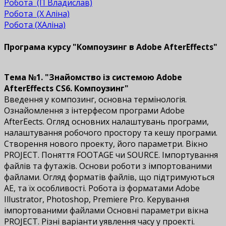
Робота (П Владислав)
Робота (Х Аліна)
Робота (ХАліна)
Програма курсу "Компоузинг в Adobe AfterEffects"
Тема №1. "Знайомство із системою Adobe
AfterEffects CS6. Компоузинг"
Введення у композинг, основна термінологія.
Ознайомлення з інтерфесом програми Adobe
AfterEffects. Огляд основних налаштувань програми,
налаштування робочого простору та кешу програми.
Створення нового проекту, його параметри. Вікно
PROJECT. Поняття FOOTAGE чи SOURCE. Імпортування
файлів та футажів. Основи роботи з імпортованими
файлами. Огляд форматів файлів, що підтримуються
АЕ, та їх особливості. Робота із форматами Adobe
Illustrator, Photoshop, Premiere Pro. Керування
імпортованими файлами Основні параметри вікна
PROJECT. Різні варіанти уявлення часу у проекті.