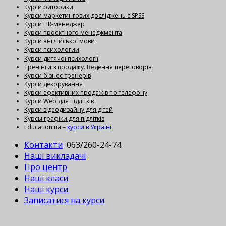
Курси риторики
Курси маркетингових досліджень с SPSS
Курси HR-менеджер
Курси проектного менеджмента
Курси англійської мови
Курси психологии
Курси дитячої психології
Тренінги з продажу. Ведення переговорів
Курси бізнес-тренерів
Курси декорування
Курси ефективних продажів по телефону
Курси Web для підлітків
Курси відеодизайну для дітей
Курсы графіки для підлітків
Education.ua –
курси в Україні
Контакти
063/260-24-74
Наші викладачі
Про центр
Наші класи
Наші курси
Записатися на курси