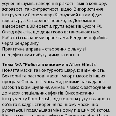
усунення шумів, наведення різкості, зміна кольору,
яскравості та контрастності відео. Використання
інструменту Clone stamp (Клонуючий штамп) для
відео в русі. Створення переходів. Допоміжні
відеоефекти. 3D ефекти, група ефектів Cycore FX.
Огляд ефектів, що додатково встановлюються.
Робота із складними проектами. Рендеринг файлів,
черга рендерингу.
Практична вправа – створення фільму зі
спецефектами вибуху, диму та вогню.
Тема №7. "Робота з масками в After Effects"
Поняття маски та контурного шару, їх відмінність.
Векторні та растрові маски. Імпорт масок із інших
програм. Операції з масками, режими накладання
масок та їх змішування. Анімація масок, застосування
до масок спеціальних ефектів. Використання
інструменту Roto-brush, відстеження руху складного
об'єкта в кадрі, створення по ньому маски, що
рухається, і подальша заміна фону під цим об'єктом.
Ефекти мульти-кеїнгу, ефекти Difference matte, Matte