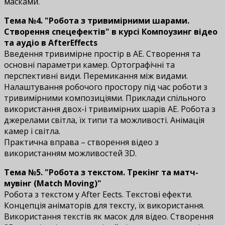
масками.
Тема №4. "Робота з тривимірними шарами.
Створення спецефектів" в курсі Компоузинг відео
та аудіо в AfterEffects
Введення тривимірне простір в AЕ. Створення та
основні параметри камер. Ортографічні та
перспективні види. Перемикання між видами.
Налаштування робочого простору під час роботи з
тривимірними композиціями. Приклади спільного
використання двох-і тривимірних шарів AЕ. Робота з
джерелами світла, їх типи та можливості. Анімація
камер і світла.
Практична вправа – створення відео з
використанням можливостей 3D.
Тема №5. "Робота з текстом. Трекінг та матч-
мувінг (Match Moving)"
Робота з текстом у After Effects. Текстові ефекти.
Концепція аніматорів для тексту, їх використання.
Використання текстів як масок для відео. Створення