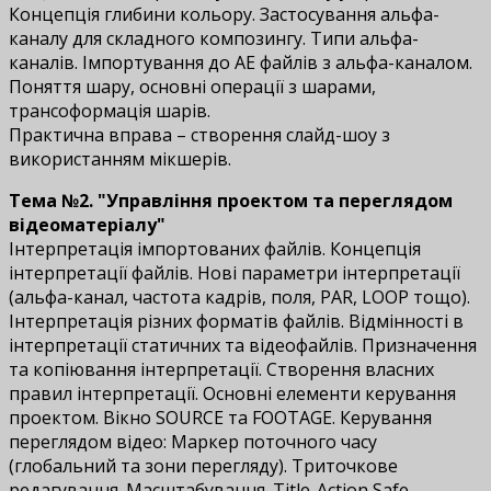
Концепція глибини кольору. Застосування альфа-
каналу для складного композингу. Типи альфа-
каналів. Імпортування до АЕ файлів з альфа-каналом.
Поняття шару, основні операції з шарами,
трансоформація шарів.
Практична вправа – створення слайд-шоу з
використанням мікшерів.
Тема №2. "Управління проектом та переглядом
відеоматеріалу"
Інтерпретація імпортованих файлів. Концепція
інтерпретації файлів. Нові параметри інтерпретації
(альфа-канал, частота кадрів, поля, PAR, LOOP тощо).
Інтерпретація різних форматів файлів. Відмінності в
інтерпретації статичних та відеофайлів. Призначення
та копіювання інтерпретації. Створення власних
правил інтерпретації. Основні елементи керування
проектом. Вікно SOURCE та FOOTAGE. Керування
переглядом відео: Маркер поточного часу
(глобальний та зони перегляду). Триточкове
редагування. Масштабування. Title-Action Safe