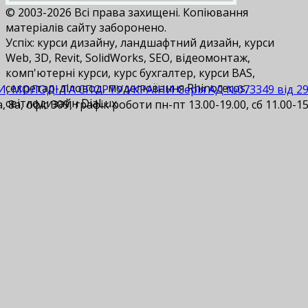
© 2003-2026 Всі права захищені. Копіювання
матеріалів сайту заборонено.
Успіх: курси дизайну, ландшафтний дизайн, курси
Web, 3D, Revit, SolidWorks, SEO, відеомонтаж,
комп'ютерні курси, курс бухгалтер, курси BAS,
cекретар-діловод, моделювання Rhinoceros,
И, МОЛОДІ ТА СПОРТУ УКРАЇНИ Серія АД №073349 від 29.1
світлодизайн DiaLux.
 8а, офіс 309, графік роботи пн-пт 13.00-19.00, сб 11.00-15