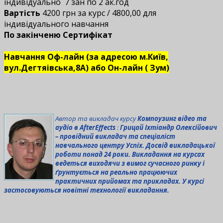
індивідуально 7 зан по 2 ак.год
Вартість
4200 грн за курс / 4800,00 для
індивідуального навчання
По закінченю Сертифікат
Навчання Оф-лайн (за адресою м.Київ,
вул.Дегтяівська,8А) або Он-лайн ( Зум)
А
втор та викладач курсу
Компоузинг відео та
аудіо в AfterEffects
:
Грицай Іхтіандр Олексійович
– провідний викладач та спеціаліст
навчального центру Успіх. Досвід викладацької
роботи понад 24 роки. Викладання на курсах
ведеться виходячи з вимог сучасного ринку і
ґрунтується на реально працюючих
практичних прийомах та прикладах. У курсі
застосовуються новітні технології викладання.