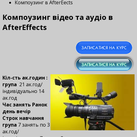
Компоузинг в AfterEffects
Компоузинг відео та аудіо в
AfterEffects
Кіл-сть ак.годин :
група
21 ак.год/
індивідуально 14
ак.год
Час занять Ранок
день вечір
Строк навчання
група
7 занять по 3
ак.год/