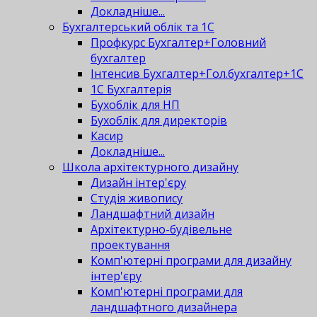
Докладніше...
Бухгалтерський облік та 1С
Профкурс Бухгалтер+Головний
бухгалтер
Інтенсив Бухгалтер+Гол.бухгалтер+1С
1С Бухгалтерія
Бухоблік для НП
Бухоблік для директорів
Касир
Докладніше...
Школа архітектурного дизайну
Дизайн інтер'єру
Студія живопису
Ландшафтний дизайн
Архітектурно-будівельне
проектування
Комп'ютерні програми для дизайну
інтер'єру
Комп'ютерні програми для
ландшафтного дизайнера