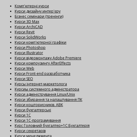
Комп'ютерні курси
Курси дизайну интер'єру
Бізнес семінари (тренінги)
Курси 3D Max
Курси ArchiCAD
Курси Revit
Курси SolidWorks
Курси комп'ютерної графіки
Курси Photoshop
Курси Illustrator
Курси відеомонтажу Adobe Premiere
Курси компоузингу AfterEffects
Курси Web
Курси Front-end разработчика
Курси SEO
Курсы інтернет-маркетолога
Курсиы системного адміністратора
Курси адміністрування Linux/Unix
Курси збирання та налаштування ПК
Курси кошторисників. АВК
Курси бухгалтерські
Курси 1С
Курси 1С-програмування
Курс Головний бухгалтер+1С:Бухгалтерія
Курси секретарів
Курси менеджмента