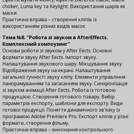
choker, Luma key та Keylight. Використання шарів як
маски.
Практична вправа – створення кліпів із
використанням різних видів масок.
Тема №8. "Робота зі звуком в AfterEffects.
Комплексний компоузинг"
Основи роботи зі звуком у After Effects. Основні
формати звуку After Effects. Імпорт звуку.
Налаштування звукового шару. Мікшування звуку.
Відображення звуку на екрані. Налаштування
загальної гучності звуку кліпу. Елементи управління
панорамуванням та загасанням звуку. Синхронізація
зі звуком анімації After Effects. Робота із готовою
продукцією. Створення готового товару. Вибір
параметрів експорту, шаблони для експорту. Види
готової продукції. Поняття динамічного зв'язку із
програмою Adobe Premiere Pro. Експорт кліпів у різні
формати, створення фільму.
Практична вправа – виконання контрольного