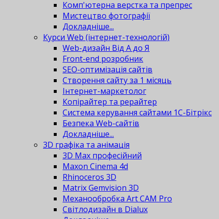
Комп'ютерна верстка та препрес
Мистецтво фотографії
Докладніше...
Курси Web (інтернет-технологій)
Web-дизайн Від А до Я
Front-end розробник
SEO-оптимізація сайтів
Створення сайту за 1 місяць
Інтернет-маркетолог
Копірайтер та рерайтер
Система керування сайтами 1С-Бітрікс
Безпека Web-сайтів
Докладніше...
3D графіка та анімація
3D Max професійний
Maxon Cinema 4d
Rhinoceros 3D
Matrix Gemvision 3D
Механообробка Art CAM Pro
Світлодизайн в Dialux