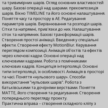
та тривимірних шарів. Огляд основних властивостей
шару. Базові операції над шарами. прекомпозиція
шарів. Вікно TIMELINE та його основні налаштування.
Поняття часу та простору в АЕ. Редагування
параметрів шарів. Вирівнювання та розподіл шарів.
Сітки та напрямні, прив'язки до них. Налаштування
сіток та напрямних. Базові трансформації шарів.
Створення простої анімації. Введення у спеціальні
ефекти. Створення ефекту MotionBlur. Керування
переглядом композиції. Анімація об'єктів та ефектів
через ключові кадри. Основні операції над
ключовими кадрами. Робота з помічниками
ключових кадрів. Концепція інтерполяції. Основні
типи інтерполяції, їх особливості. Анімація в просторі
та часі. Поняття «нульового шару». Способи
використання "нульових шарів". Робота з
батьківськими та дочірніми верствами. Поняття
MATTE, його створення та редагування. Створення
попереднього перегляду проекту.
Практична вправа – створення складного кліпу з