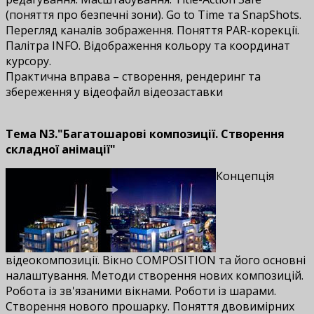
(поняття про безпечні зони). Go to Time та SnapShots.
Перегляд каналів зображення. Поняття PAR-корекції.
Палітра INFO. Відображення кольору та координат
курсору.
Практична вправа – створення, рендеринг та
збереження у відеофайл відеозаставки
Тема N3."Багатошарові композиції. Створення
складної анімації"
Концепція
відеокомпозиції. Вікно COMPOSITION та його основні
налаштування. Методи створення нових композицій.
Робота із зв'язаними вікнами. Роботи із шарами.
Створення нового прошарку. Поняття двовимірних