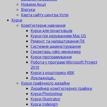
Новини Акції
Відгуки
Карта сайту центра Успіх
Курси
Комп'ютерне навчання
Курси для початківців
Курси під керуванням Mac OS
Ремонт та налаштування ПК
Системне адміністрування
Секретарь-офіс-менеджер
Курси програмування
Робота у програмі Microsoft Project
2010
Курси з кошторису АВК
Докладніше...
Курси графічного дизайну
Дизайнер комп'ютерної графіки
Курси Photoshop
Курси Illustrator
Курси Indesign