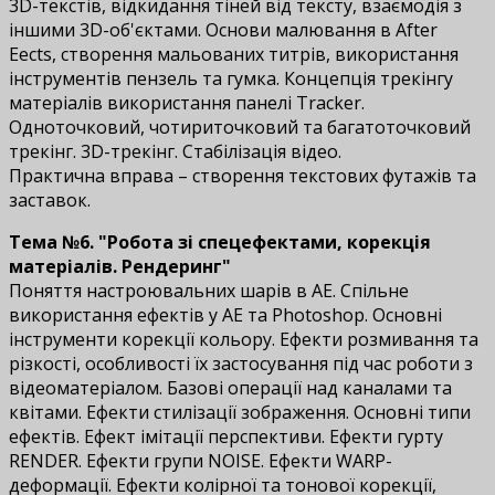
3D-текстів, відкидання тіней від тексту, взаємодія з
іншими 3D-об'єктами. Основи малювання в After
Effects, створення мальованих титрів, використання
інструментів пензель та гумка. Концепція трекінгу
матеріалів використання панелі Tracker.
Одноточковий, чотириточковий та багатоточковий
трекінг. 3D-трекінг. Стабілізація відео.
Практична вправа – створення текстових футажів та
заставок.
Тема №6. "Робота зі спецефектами, корекція
матеріалів. Рендеринг"
Поняття настроювальних шарів в АЕ. Спільне
використання ефектів у AЕ та Photoshop. Основні
інструменти корекції кольору. Ефекти розмивання та
різкості, особливості їх застосування під час роботи з
відеоматеріалом. Базові операції над каналами та
квітами. Ефекти стилізації зображення. Основні типи
ефектів. Ефект імітації перспективи. Ефекти гурту
RENDER. Ефекти групи NOISE. Ефекти WARP-
деформації. Ефекти колірної та тонової корекції,