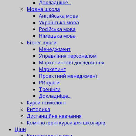
Докладніше...
Мовна школа
Англійська мова
Українська мова
Російська мова
Німецька мова
Бізнес-курси
Менеджмент
Управління персоналом
Маркетингові дослідження
Маркетинг
Проектний менеджмент
PR курси
Тренінги
Докладніше...
Курси психології
Риторика
Дистанційне навчання
Комп'ютерні курси для школярів
Ціни