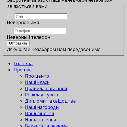
зв'яжуться з вами
Неверное имя
Неверный телефон
Дякую. Ми незабаром Вам передзвонимо.
Головна
Про нас
Про центр
Наші класи
Правила навчання
Розклад курсів
Дипломи та свідоцтва
Наші нагороди
Наші ліцензії
Наша галерея
Вакансії та резюме