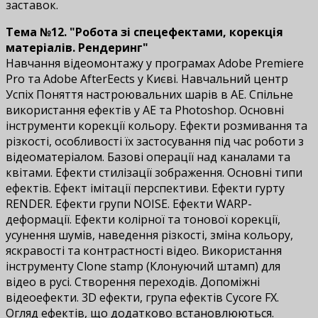
заставок.
Тема №12. "Робота зі спецефектами, корекція
матеріалів. Рендеринг"
Навчання відеомонтажу у програмах Adobe Premiere
Pro та Adobe AfterEffects у Києві. Навчальний центр
Успіх Поняття настроювальних шарів в АЕ. Спільне
використання ефектів у AЕ та Photoshop. Основні
інструменти корекції кольору. Ефекти розмивання та
різкості, особливості їх застосування під час роботи з
відеоматеріалом. Базові операції над каналами та
квітами. Ефекти стилізації зображення. Основні типи
ефектів. Ефект імітації перспективи. Ефекти гурту
RENDER. Ефекти групи NOISE. Ефекти WARP-
деформації. Ефекти колірної та тонової корекції,
усунення шумів, наведення різкості, зміна кольору,
яскравості та контрастності відео. Використання
інструменту Clone stamp (Клонуючий штамп) для
відео в русі. Створення переходів. Допоміжні
відеоефекти. 3D ефекти, група ефектів Cycore FX.
Огляд ефектів, що додатково встановлюються.