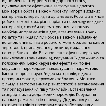
відновлення інтерфейсу стандартного стану,
підключення та ефективне застосування другого
монітора. Робота з вікном проекту: імпорт вихідних
матеріалів, їх перегляд та організація. Робота з вікном
робочого монітора: різні варіанти перегляду вихідних
матеріалів, способи перемотування та пошуку
необхідних фрагментів відео, встановлення точок
початку та кінця кліпу. Робота з вікном таймлайну:
встановлення кліпів з робочого монітора, зміна їхньої
черговості, припасування довжини, видалення
непотрібних кліпів. Встановлення ефектів переходу
між кліпами (транзишенів), керування їх довжиною та
положенням. Вікно керування ефектами: точне
керування переходами, налаштування параметрів.
Імпорт в проект аудіо/відео матеріалів, відео з
прозорим фоном, нерухомих зображень. Монтаж
фільму із застосуванням різних способів встановлення
та припасування кліпів у таймлайні. Встановлення
стандартних та додаткових переходів. Керування
параметрами ефектів переходу. Додавання у фільм
готових титрів із прозорим фоном. Додавання у