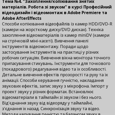
Тема №4. "Захоплення/копіювання знятих
матеріалів. Робота зі звуком" в курсі Професійний
відеодизайн і відеомонтаж в Adobe Premiere та
Adobe AfterEffects
Способи копіювання відеофайлів із камер HDD/DVD-R
(камери на жорсткому диску/DVD дисках). Техніка
захоплення відеоматеріалів із камер miniDV (камери
на стрічковій міні-касеті). Вивчення панелі
інструментів відеомонтажу. Поради щодо
застосування інструментів на практиці у різних
робочих ситуаціях. Вивчення вікна монітора точного
припасування стикувань. Інструменти для точкового
(покадрового) редагування відео та їх особливості.
Детальне вивчення ефектів прозорості та руху та їх
анімації. Способи керування гучністю, накладання
звукових ефектів, запис звуку з мікрофона. Імпорт у
проект звуку у різних форматах. Встановлює
відеоматеріали в таймлайн зі звуком і без нього.
Від'єднання звуку від відеоряду у таймлайні,
з'єднання їх назад. Синхронізація звуку та відео.
Методи керування гучністю та балансом звуку в