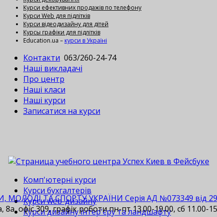
Курси ефективних продажів по телефону
Курси Web для підлітків
Курси відеодизайну для дітей
Курсы графіки для підлітків
Education.ua –
курси в Україні
Контакти
063/260-24-74
Наші викладачі
Про центр
Наші класи
Наші курси
Записатися на курси
Комп'ютерні курси
Курси бухгалтерів
И, МОЛОДІ ТА СПОРТУ УКРАЇНИ Серія АД №073349 від 29.1
Курси web-дизайну
 8а, офіс 309, графік роботи пн-пт 13.00-19.00, сб 11.00-15
Курси дизайну інтер'єру та ландшафту