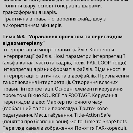
Поняття шару, основні операції з шарами,
трансоформація шарів.
Практична вправа – створення слайд-шоу з
використанням мікшерів.
Тема №8. "Управління проектом та переглядом
відеоматеріалу"
Інтерпретація імпортованих файлів. Концепція
інтерпретації файлів. Нові параметри інтерпретації
(альфа-канал, частота кадрів, поля, PAR, LOOP тощо).
Інтерпретація різних форматів файлів. Відмінності в
інтерпретації статичних та відеофайлів. Призначення
та копіювання інтерпретації. Створення власних
правил інтерпретації. Основні елементи керування
проектом. Вікно SOURCE та FOOTAGE. Керування
переглядом відео: Маркер поточного часу
(глобальний та зони перегляду). Триточкове
редагування. Масштабування. Title-Action Safe
(поняття про безпечні зони). Go to Time та SnapShots.
Перегляд каналів зображення. Поняття PAR-корекції.