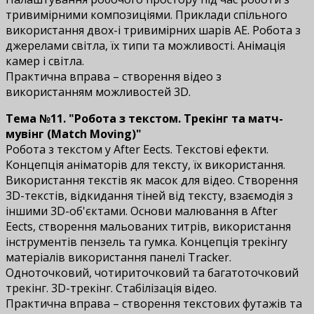
тривимірними композиціями. Приклади спільного
використання двох-і тривимірних шарів AЕ. Робота з
джерелами світла, їх типи та можливості. Анімація
камер і світла.
Практична вправа – створення відео з
використанням можливостей 3D.
Тема №11. "Робота з текстом. Трекінг та матч-
мувінг (Match Moving)"
Робота з текстом у After Effects. Текстові ефекти.
Концепція аніматорів для тексту, їх використання.
Використання текстів як масок для відео. Створення
3D-текстів, відкидання тіней від тексту, взаємодія з
іншими 3D-об'єктами. Основи малювання в After
Effects, створення мальованих титрів, використання
інструментів пензель та гумка. Концепція трекінгу
матеріалів використання панелі Tracker.
Одноточковий, чотириточковий та багатоточковий
трекінг. 3D-трекінг. Стабілізація відео.
Практична вправа – створення текстових футажів та