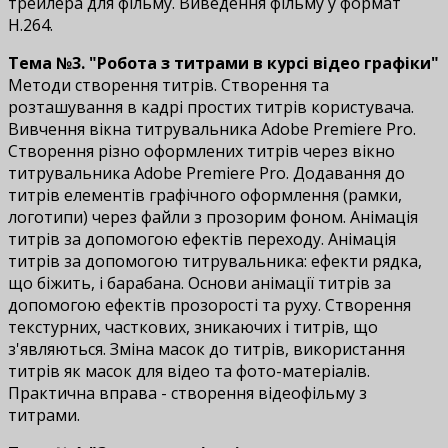
трейлера для фільму. Виведення фільму у формат
H.264.
Тема №3. "Робота з титрами в курсі відео графіки"
Методи створення титрів. Створення та
розташування в кадрі простих титрів користувача.
Вивчення вікна титрувальника Adobe Premiere Pro.
Створення різно оформлених титрів через вікно
титрувальника Adobe Premiere Pro. Додавання до
титрів елементів графічного оформлення (рамки,
логотипи) через файли з прозорим фоном. Анімація
титрів за допомогою ефектів переходу. Анімація
титрів за допомогою титрувальника: ефекти рядка,
що біжить, і барабана. Основи анімації титрів за
допомогою ефектів прозорості та руху. Створення
текстурних, часткових, зникаючих і титрів, що
з'являються. Зміна масок до титрів, використання
титрів як масок для відео та фото-матеріалів.
Практична вправа - створення відеофільму з
титрами.