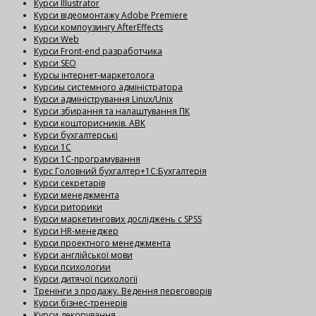
Курси Illustrator
Курси відеомонтажу Adobe Premiere
Курси компоузингу AfterEffects
Курси Web
Курси Front-end разработчика
Курси SEO
Курсы інтернет-маркетолога
Курсиы системного адміністратора
Курси адміністрування Linux/Unix
Курси збирання та налаштування ПК
Курси кошторисників. АВК
Курси бухгалтерські
Курси 1С
Курси 1С-програмування
Курс Головний бухгалтер+1С:Бухгалтерія
Курси секретарів
Курси менеджмента
Курси риторики
Курси маркетингових досліджень с SPSS
Курси HR-менеджер
Курси проектного менеджмента
Курси англійської мови
Курси психологии
Курси дитячої психології
Тренінги з продажу. Ведення переговорів
Курси бізнес-тренерів
Курси декорування