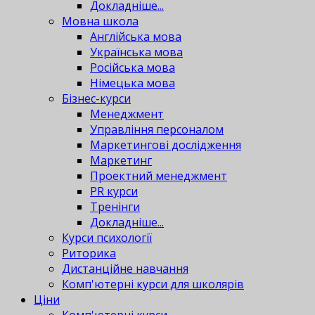
Докладніше...
Мовна школа
Англійська мова
Українська мова
Російська мова
Німецька мова
Бізнес-курси
Менеджмент
Управління персоналом
Маркетингові дослідження
Маркетинг
Проектний менеджмент
PR курси
Тренінги
Докладніше...
Курси психології
Риторика
Дистанційне навчання
Комп'ютерні курси для школярів
Ціни