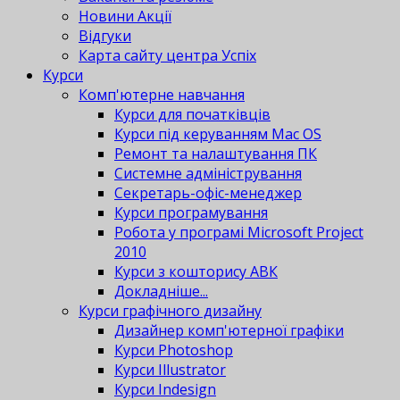
Новини Акції
Відгуки
Карта сайту центра Успіх
Курси
Комп'ютерне навчання
Курси для початківців
Курси під керуванням Mac OS
Ремонт та налаштування ПК
Системне адміністрування
Секретарь-офіс-менеджер
Курси програмування
Робота у програмі Microsoft Project
2010
Курси з кошторису АВК
Докладніше...
Курси графічного дизайну
Дизайнер комп'ютерної графіки
Курси Photoshop
Курси Illustrator
Курси Indesign