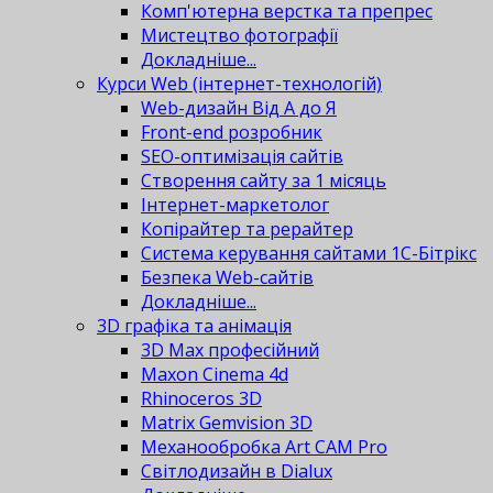
Комп'ютерна верстка та препрес
Мистецтво фотографії
Докладніше...
Курси Web (інтернет-технологій)
Web-дизайн Від А до Я
Front-end розробник
SEO-оптимізація сайтів
Створення сайту за 1 місяць
Інтернет-маркетолог
Копірайтер та рерайтер
Система керування сайтами 1С-Бітрікс
Безпека Web-сайтів
Докладніше...
3D графіка та анімація
3D Max професійний
Maxon Cinema 4d
Rhinoceros 3D
Matrix Gemvision 3D
Механообробка Art CAM Pro
Світлодизайн в Dialux