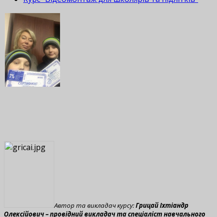
А
втор та викладач курсу:
Грицай Іхтіандр
Олексійович – провідний викладач та спеціаліст навчального