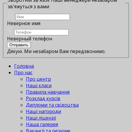
зв'яжуться з вами
Неверное имя
Неверный телефон
Дякую. Ми незабаром Вам передзвонимо.
Головна
Про нас
Про центр
Наші класи
Правила навчання
Розклад курсів
Дипломи та свідоцтва
Наші нагороди
Наші ліцензії
Наша галерея
Вакансії та резюме