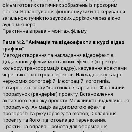
фільм готових статичних зображень із прозорим
фоном. Налаштування фонової музики та керування
загальною гучністю звукових доріжок через вікно
аудіо мікшера.
Практична вправа – монтаж фільму.
Тема №2. "Анімація та відеоефекти в курсі відео
графіки"
Методи створення та накладання відеоефектів.
Додавання у фільм монтажних ефектів (корекція
кольору, трансформація кадру), керування ефектами
через вікно контролю ефектів. Накладення у кадрі
нерухомих фотографій, ілюстрацій, логотипів.
Створення ефекту "картинка в картинці" Фінальний
прорахунок (рендерінг) проекту. Встановлення
активного відрізку проекту. Можливість відключення
прорахунку. Анімація за допомогою ефектів
прозорості та руху (opacity та motion). Складання
проекту та його підготовка до перенесення.
Практична вправа – робота для оформлення