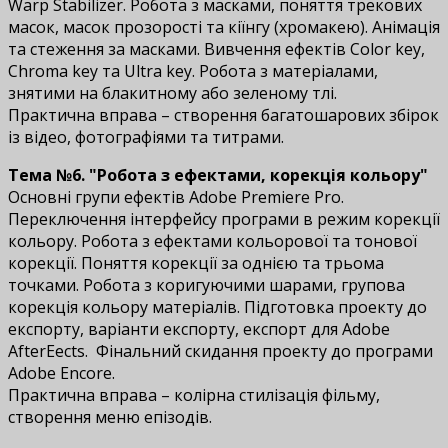
Warp Stabilizer. Робота з масками, поняття трекових
масок, масок прозорості та кіїнгу (хромакею). Анімація
та стеження за масками. Вивчення ефектів Color key,
Chroma key та Ultra key. Робота з матеріалами,
знятими на блакитному або зеленому тлі.
Практична вправа – створення багатошарових збірок
із відео, фотографіями та титрами.
Тема №6. "Робота з ефектами, корекція кольору"
Основні групи ефектів Adobe Premiere Pro.
Переключення інтерфейсу програми в режим корекції
кольору. Робота з ефектами кольорової та тонової
корекції. Поняття корекції за однією та трьома
точками. Робота з коригуючими шарами, групова
корекція кольору матеріалів. Підготовка проекту до
експорту, варіанти експорту, експорт для Adobe
AfterEffects. Фінальний скидання проекту до програми
Adobe Encore.
Практична вправа – колірна стилізація фільму,
створення меню епізодів.