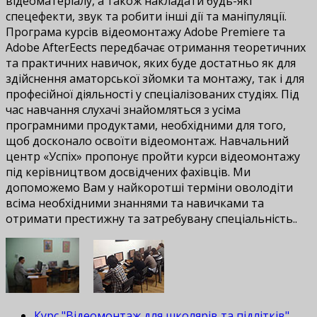
відеоматеріалу, а також накладати будь-які
спецефекти, звук та робити інші дії та маніпуляції.
Програма курсів відеомонтажу Adobe Premiere та
Adobe AfterEffects передбачає отримання теоретичних
та практичних навичок, яких буде достатньо як для
здійснення аматорської зйомки та монтажу, так і для
професійної діяльності у спеціалізованих студіях. Під
час навчання слухачі знайомляться з усіма
програмними продуктами, необхідними для того,
щоб досконало освоїти відеомонтаж. Навчальний
центр «Успіх» пропонує пройти курси відеомонтажу
під керівництвом досвідчених фахівців. Ми
допоможемо Вам у найкоротші терміни оволодіти
всіма необхідними знаннями та навичками та
отримати престижну та затребувану спеціальність..
Курс "Відеомонтаж для школярів та підлітків"