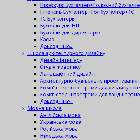
Профкурс Бухгалтер+Головний бухгалт
Інтенсив Бухгалтер+Гол.бухгалтер+1С
1С Бухгалтерія
Бухоблік для НП
Бухоблік для директорів
Касир
Докладніше...
Школа архітектурного дизайну
Дизайн інтер'єру
Студія живопису
Ландшафтний дизайн
Архітектурно-будівельне проектування
Комп'ютерні програми для дизайну інте
Комп'ютерні програми для ландшафтно
Докладніше...
Мовна школа
Англійська мова
Українська мова
Російська мова
Німецька мова