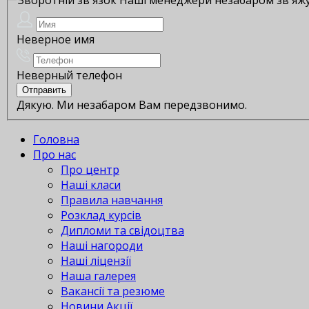
Неверное имя
Неверный телефон
Дякую. Ми незабаром Вам передзвонимо.
Головна
Про нас
Про центр
Наші класи
Правила навчання
Розклад курсів
Дипломи та свідоцтва
Наші нагороди
Наші ліцензії
Наша галерея
Вакансії та резюме
Новини Акції