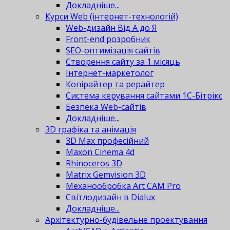
Докладніше...
Курси Web (інтернет-технологій)
Web-дизайн Від А до Я
Front-end розробник
SEO-оптимізація сайтів
Створення сайту за 1 місяць
Інтернет-маркетолог
Копірайтер та рерайтер
Система керування сайтами 1С-Бітрікс
Безпека Web-сайтів
Докладніше...
3D графіка та анімація
3D Max професійний
Maxon Cinema 4d
Rhinoceros 3D
Matrix Gemvision 3D
Механообробка Art CAM Pro
Світлодизайн в Dialux
Докладніше...
Архітектурно-будівельне проектування