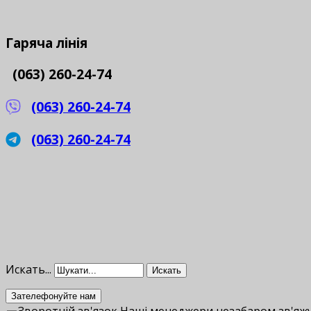
Гаряча
лінія
(063) 260-24-74
(063) 260-24-74
(063) 260-24-74
Искать...
Искать
Зателефонуйте нам
Зворотній зв'язок
Наші менеджери незабаром зв'яжу