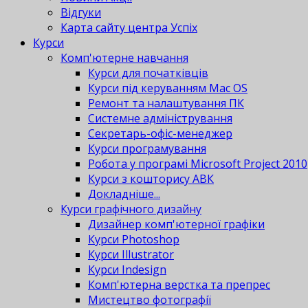
Відгуки
Карта сайту центра Успіх
Курси
Комп'ютерне навчання
Курси для початківців
Курси під керуванням Mac OS
Ремонт та налаштування ПК
Системне адміністрування
Секретарь-офіс-менеджер
Курси програмування
Робота у програмі Microsoft Project 2010
Курси з кошторису АВК
Докладніше...
Курси графічного дизайну
Дизайнер комп'ютерної графіки
Курси Photoshop
Курси Illustrator
Курси Indesign
Комп'ютерна верстка та препрес
Мистецтво фотографії