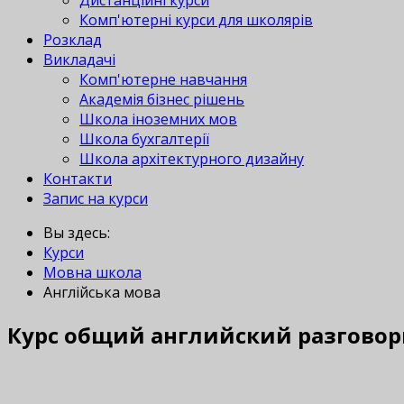
Дистанційні курси
Комп'ютерні курси для школярів
Розклад
Викладачі
Комп'ютерне навчання
Академія бізнес рішень
Школа іноземних мов
Школа бухгалтерії
Школа архітектурного дизайну
Контакти
Запис на курси
Вы здесь:
Курси
Мовна школа
Англійська мова
Курс общий английский разгово