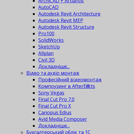
ArchiCAD + Artlantis
AutoCAD
Autodesk Revit Architecture
Autodesk Revit MEP
Autodesk Revit Structure
Pro100
SolidWorks
SketchUp
Allplan
Civil 3D
Докладніше...
Відео та аудіо монтаж
Професійний відеомонтаж
Компоузинг в AfterEffects
Sony Vegas
Final Cut Pro 7.0
Final Cut Pro X
Canopus Edius
Avid Media Composer
Докладніше...
Бухгалтерський облік та 1С