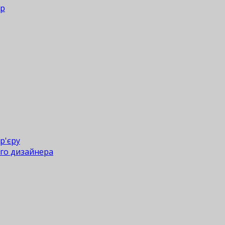
ер
р'єру
го дизайнера