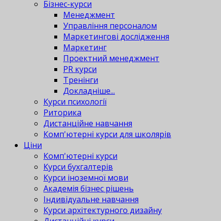
Бізнес-курси
Менеджмент
Управління персоналом
Маркетингові дослідження
Маркетинг
Проектний менеджмент
PR курси
Тренінги
Докладніше...
Курси психології
Риторика
Дистанційне навчання
Комп'ютерні курси для школярів
Ціни
Комп'ютерні курси
Курси бухгалтерів
Курси іноземної мови
Академія бізнес рішень
Індивідуальне навчання
Курси архітектурного дизайну