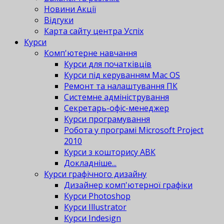
Новини Акції
Відгуки
Карта сайту центра Успіх
Курси
Комп'ютерне навчання
Курси для початківців
Курси під керуванням Mac OS
Ремонт та налаштування ПК
Системне адміністрування
Секретарь-офіс-менеджер
Курси програмування
Робота у програмі Microsoft Project
2010
Курси з кошторису АВК
Докладніше...
Курси графічного дизайну
Дизайнер комп'ютерної графіки
Курси Photoshop
Курси Illustrator
Курси Indesign