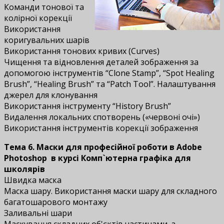
Команди тонової та
колірної корекції
Використання
коригувальних шарів
Використання тонових кривих (Curves)
Чищення та відновлення деталей зображення за
допомогою інструментів “Clone Stamp”, “Spot Healing
Brush”, “Healing Brush” та “Patch Tool”. Налаштування
джерел для клонування
Використання інструменту “History Brush”
Видалення локальних спотворень («червоні очі»)
Використання інструментів корекції зображення
Тема 6. Маски для професійної роботи в Adobe
Photoshop
в курсі Комп`ютерна графіка для
школярів
Швидка маска
Маска шару. Використання маски шару для складного
багатошарового монтажу
Заливальні шари
Маскування складних об'єктів частинами, з