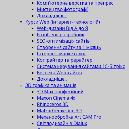
Комп'ютерна верстка та препрес
Мистецтво фотографії
Докладніше...
Курси Web (інтернет-технологій)
Web-дизайн Від А до Я
Front-end розробник
SEO-оптимізація сайтів
Створення сайту за 1 місяць
Інтернет-маркетолог
Копірайтер та рерайтер
Система керування сайтами 1С-Бітрікс
Безпека Web-сайтів
Докладніше...
3D графіка та анімація
3D Max професійний
Maxon Cinema 4d
Rhinoceros 3D
Matrix Gemvision 3D
Механообробка Art CAM Pro
Світлодизайн в Dialux