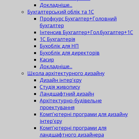
Докладніше...
Бухгалтерський облік та 1С
Профкурс Бухгалтер+Головний
бухгалтер
Інтенсив Бухгалтер+Гол.бухгалтер+1С
1С Бухгалтерія
Бухоблік для НП
Бухоблік для директорів
Касир
Докладніше...
Школа архітектурного дизайну
Дизайн інтер'єру
Студія живопису
Ландшафтний дизайн
Архітектурно-будівельне
проектування
Комп'ютерні програми для дизайну
інтер'єру
Комп'ютерні програми для
ландшафтного дизайнера