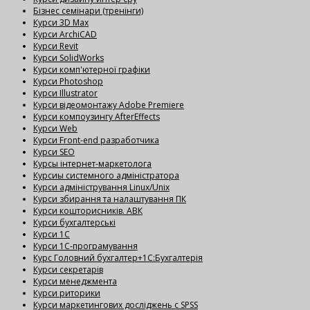
Бізнес семінари (тренінги)
Курси 3D Max
Курси ArchiCAD
Курси Revit
Курси SolidWorks
Курси комп'ютерної графіки
Курси Photoshop
Курси Illustrator
Курси відеомонтажу Adobe Premiere
Курси компоузингу AfterEffects
Курси Web
Курси Front-end разработчика
Курси SEO
Курсы інтернет-маркетолога
Курсиы системного адміністратора
Курси адміністрування Linux/Unix
Курси збирання та налаштування ПК
Курси кошторисників. АВК
Курси бухгалтерські
Курси 1С
Курси 1С-програмування
Курс Головний бухгалтер+1С:Бухгалтерія
Курси секретарів
Курси менеджмента
Курси риторики
Курси маркетингових досліджень с SPSS