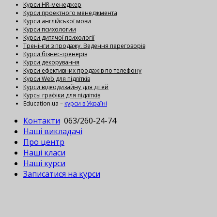
Курси HR-менеджер
Курси проектного менеджмента
Курси англійської мови
Курси психологии
Курси дитячої психології
Тренінги з продажу. Ведення переговорів
Курси бізнес-тренерів
Курси декорування
Курси ефективних продажів по телефону
Курси Web для підлітків
Курси відеодизайну для дітей
Курсы графіки для підлітків
Education.ua –
курси в Україні
Контакти
063/260-24-74
Наші викладачі
Про центр
Наші класи
Наші курси
Записатися на курси