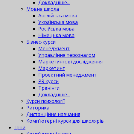
Докладніше...
Мовна школа
Англійська мова
Українська мова
Російська мова
Німецька мова
Бізнес-курси
Менеджмент
Управління персоналом
Маркетингові дослідження
Маркетинг
Проектний менеджмент
PR курси
Тренінги
Докладніше...
Курси психології
Риторика
Дистанційне навчання
Комп'ютерні курси для школярів
Ціни