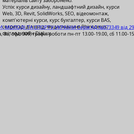
матеріалів сайту заборонено.
Успіх: курси дизайну, ландшафтний дизайн, курси
Web, 3D, Revit, SolidWorks, SEO, відеомонтаж,
комп'ютерні курси, курс бухгалтер, курси BAS,
cекретар-діловод, моделювання Rhinoceros,
И, МОЛОДІ ТА СПОРТУ УКРАЇНИ Серія АД №073349 від 29.1
світлодизайн DiaLux.
 8а, офіс 309, графік роботи пн-пт 13.00-19.00, сб 11.00-15