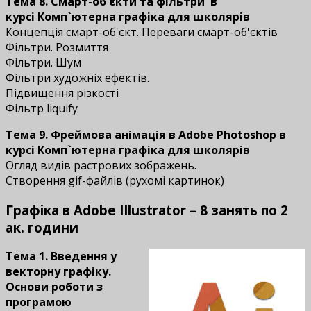
Тема 8. Смарт-об'єкти та фільтри
в
курсі Комп`ютерна графіка для школярів
Концепція смарт-об'єкт. Переваги смарт-об'єктів
Фільтри. Розмиття
Фільтри. Шум
Фільтри художніх ефектів.
Підвищення різкості
Фільтр liquify
Тема 9. Фреймова анімація в Adobe Photoshop
в
курсі Комп`ютерна графіка для школярів
Огляд видів растрових зображень.
Створення gif-файлів (рухомі картинок)
Графіка в Adobe Illustrator – 8 занять по 2
ак. години
Тема 1. Введення у
векторну графіку.
Основи роботи з
програмою