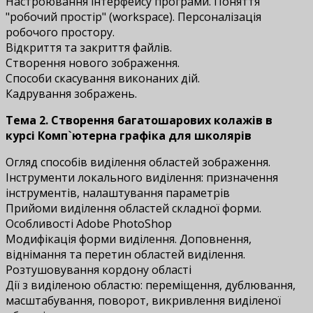
Настроювання інтерфейсу програми. Поняття
"робочий простір" (workspace). Персоналізація
робочого простору.
Відкриття та закриття файлів.
Створення нового зображення.
Способи скасування виконаних дій.
Кадрування зображень.
Тема 2. Створення багатошарових колажів в
курсі Комп`ютерна графіка для школярів
Огляд способів виділення областей зображення.
Інструменти локального виділення: призначення
інструментів, налаштування параметрів
Прийоми виділення областей складної форми.
Особливості Adobe PhotoShop
Модифікація форми виділення. Доповнення,
віднімання та перетин областей виділення.
Розтушовування кордону області
Дії з виділеною областю: переміщення, дублювання,
масштабування, поворот, викривлення виділеної