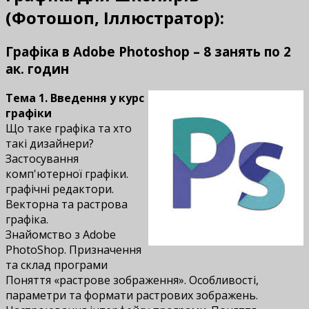
(Фотошоп, Іллюстратор):
Графіка в Adobe Photoshop – 8 занять по 2
ак. годин
Тема 1. Введення у курс
графіки
Що таке графіка та хто
такі дизайнери?
Застосування
комп'ютерної графіки.
графічні редактори.
Векторна та растрова
графіка.
Знайомство з Adobe
PhotoShop. Призначення
та склад програми
Поняття «растрове зображення». Особливості,
параметри та формати растрових зображень.