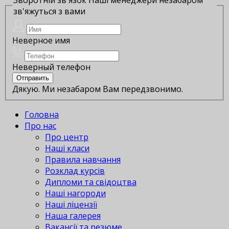
зв'яжуться з вами
Неверное имя
Неверный телефон
Дякую. Ми незабаром Вам передзвонимо.
Головна
Про нас
Про центр
Наші класи
Правила навчання
Розклад курсів
Дипломи та свідоцтва
Наші нагороди
Наші ліцензії
Наша галерея
Вакансії та резюме