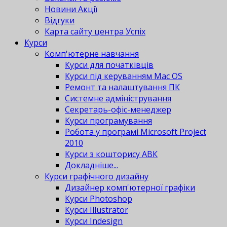
Новини Акції
Відгуки
Карта сайту центра Успіх
Курси
Комп'ютерне навчання
Курси для початківців
Курси під керуванням Mac OS
Ремонт та налаштування ПК
Системне адміністрування
Секретарь-офіс-менеджер
Курси програмування
Робота у програмі Microsoft Project
2010
Курси з кошторису АВК
Докладніше...
Курси графічного дизайну
Дизайнер комп'ютерної графіки
Курси Photoshop
Курси Illustrator
Курси Indesign