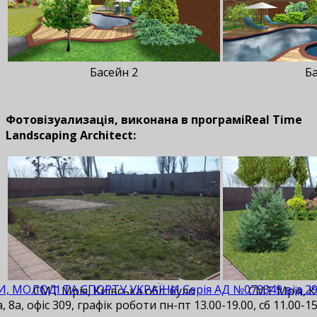
Басейн 2
Ба
Фотовізуализація, виконана в програміReal Time
Landscaping Architect:
И, МОЛОДІ ТА СПОРТУ УКРАЇНИ Серія АД №073349 від 29.1
СМТ Мрія, Київська обл. було
СМТ Мрія, К
 8а, офіс 309, графік роботи пн-пт 13.00-19.00, сб 11.00-15