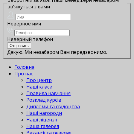
зв'яжуться з вами
Неверное имя
Неверный телефон
Дякую. Ми незабаром Вам передзвонимо.
Головна
Про нас
Про центр
Наші класи
Правила навчання
Розклад курсів
Дипломи та свідоцтва
Наші нагороди
Наші ліцензії
Наша галерея
Вакансії та резюме