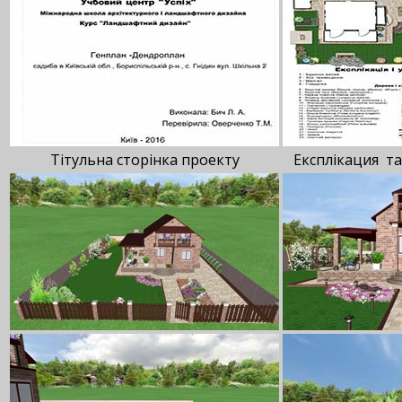
Тітульна сторінка проекту
Експлікация та