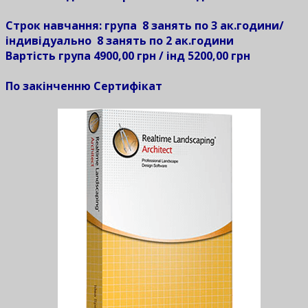
Строк навчання: група 8 занять по 3 ак.години/
індивідуально 8 занять по 2 ак.години
Вартість група 4900,00 грн / інд 5200,00 грн
По закінченню Сертифікат