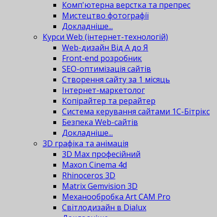
Комп'ютерна верстка та препрес
Мистецтво фотографії
Докладніше...
Курси Web (інтернет-технологій)
Web-дизайн Від А до Я
Front-end розробник
SEO-оптимізація сайтів
Створення сайту за 1 місяць
Інтернет-маркетолог
Копірайтер та рерайтер
Система керування сайтами 1С-Бітрікс
Безпека Web-сайтів
Докладніше...
3D графіка та анімація
3D Max професійний
Maxon Cinema 4d
Rhinoceros 3D
Matrix Gemvision 3D
Механообробка Art CAM Pro
Світлодизайн в Dialux