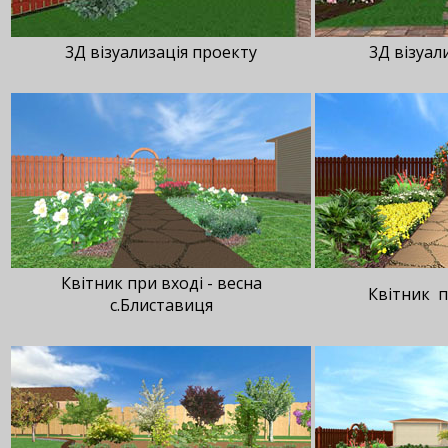
3Д візуализація проекту
3Д візуал
Квітник при вході - весна
Квітник п
с.Блиставиця