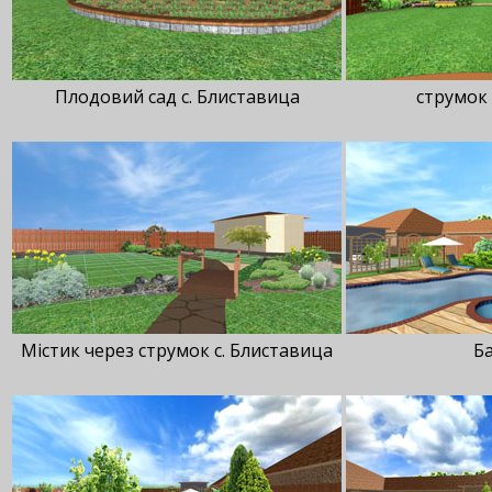
Плодовий сад с. Блиставица
струмок 
Містик через струмок с. Блиставица
Ба