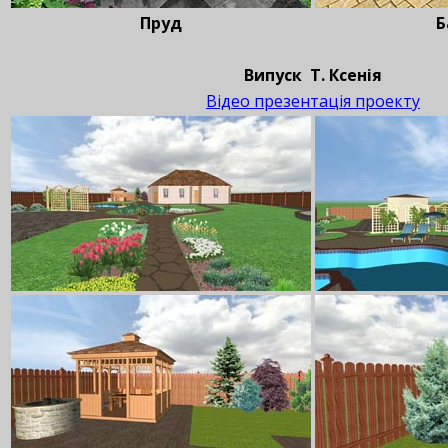
Пруд
Б
Випуск Т. Ксенія
Відео презентація проекту