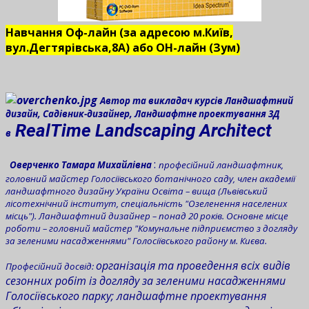
Навчання Оф-лайн (за адресою м.Київ,
вул.Дегтярівська,8А) або ОН-лайн (Зум)
Автор та викладач курсів Ландшафтний
дизайн, Садівник-дизайнер, Ландшафтне проектування 3Д
RealTime Landscaping Architect
в
:
Оверченко Тамара Михайлівна
професійний ландшафтник,
головний майстер Голосіївського ботанічного саду, член академії
ландшафтного дизайну України Освіта – вища (Львівський
лісотехнічний інститут, спеціальність "Озеленення населених
місць"). Ландшафтний дизайнер – понад 20 років. Основне місце
роботи – головний майстер "Комунальне підприємство з догляду
за зеленими насадженнями" Голосіївського району м. Києва.
організація та проведення всіх видів
Професійний досвід:
сезонних робіт із догляду за зеленими насадженнями
Голосіївського парку;
ландшафтне проектування