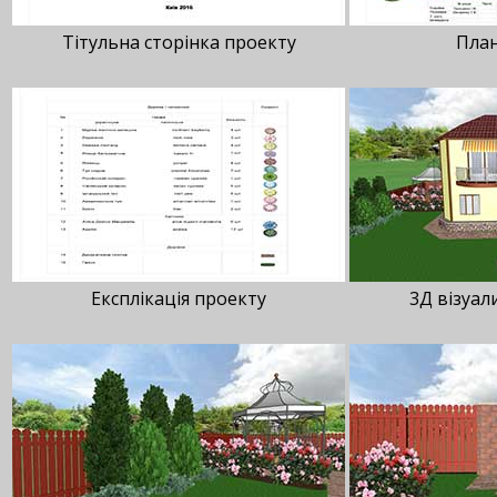
Тітульна сторінка проекту
План
Експлікація проекту
3Д візуал