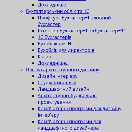
Докладніше...
Бухгалтерський облік та 1С
Профкурс Бухгалтер+Головний
бухгалтер
Інтенсив Бухгалтер+Гол.бухгалтер+1С
1С Бухгалтерія
Бухоблік для НП
Бухоблік для директорів
Касир
Докладніше...
Школа архітектурного дизайну
Дизайн інтер'єру
Студія живопису
Ландшафтний дизайн
Архітектурно-будівельне
проектування
Комп'ютерні програми для дизайну
інтер'єру
Комп'ютерні програми для
ландшафтного дизайнера