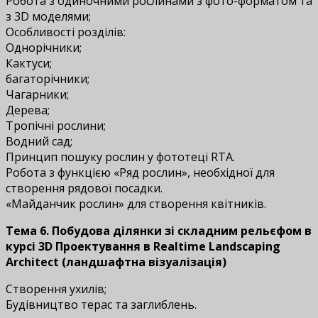
Робота з одиночними рослинами з фото-форматом та
з 3D моделями;
Особливості розділів:
Однорічники;
Кактуси;
багаторічники;
Чагарники;
Дерева;
Тропічні рослини;
Водний сад;
Принцип пошуку рослин у фототеці RTA.
Робота з функцією «Ряд рослин», необхідної для
створення рядової посадки.
«Майданчик рослин» для створення квітників.
Тема 6. Побудова ділянки зі складним рельєфом
в
курсі
3D Проектування в Realtime Landscaping
Architect (ландшафтна візуалізація)
Створення ухилів;
Будівництво терас та заглиблень.