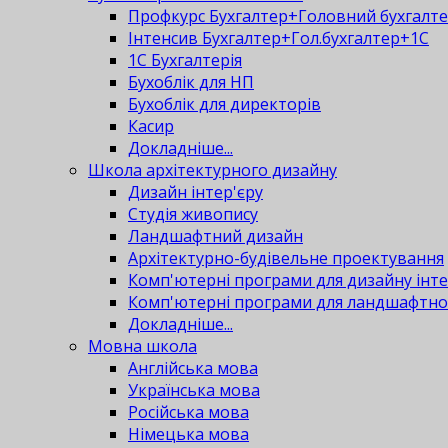
Профкурс Бухгалтер+Головний бухгалт
Інтенсив Бухгалтер+Гол.бухгалтер+1С
1С Бухгалтерія
Бухоблік для НП
Бухоблік для директорів
Касир
Докладніше...
Школа архітектурного дизайну
Дизайн інтер'єру
Студія живопису
Ландшафтний дизайн
Архітектурно-будівельне проектування
Комп'ютерні програми для дизайну інте
Комп'ютерні програми для ландшафтно
Докладніше...
Мовна школа
Англійська мова
Українська мова
Російська мова
Німецька мова