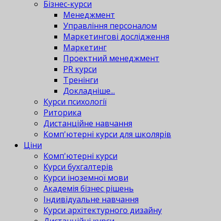
Бізнес-курси
Менеджмент
Управління персоналом
Маркетингові дослідження
Маркетинг
Проектний менеджмент
PR курси
Тренінги
Докладніше...
Курси психології
Риторика
Дистанційне навчання
Комп'ютерні курси для школярів
Ціни
Комп'ютерні курси
Курси бухгалтерів
Курси іноземної мови
Академія бізнес рішень
Індивідуальне навчання
Курси архітектурного дизайну