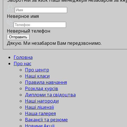
Неверное имя
Неверный телефон
Дякую. Ми незабаром Вам передзвонимо.
Головна
Про нас
Про центр
Наші класи
Правила навчання
Розклад курсів
Дипломи та свідоцтва
Наші нагороди
Наші ліцензії
Наша галерея
Вакансії та резюме
Новини Акції