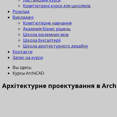
Дистанційні курси
Комп'ютерні курси для школярів
Розклад
Викладачі
Комп'ютерне навчання
Академія бізнес рішень
Школа іноземних мов
Школа бухгалтерії
Школа архітектурного дизайну
Контакти
Запис на курси
Вы здесь:
Курсы ArchiCAD
Архітектурне проектування в Arch