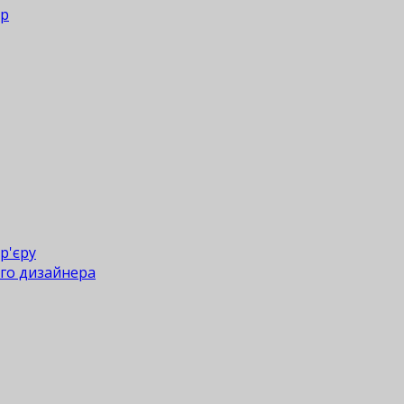
ер
р'єру
го дизайнера