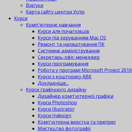
Відгуки
Карта сайту центра Успіх
Курси
Комп'ютерне навчання
Курси для початківців
Курси під керуванням Mac OS
Ремонт та налаштування ПК
Системне адміністрування
Секретарь-офіс-менеджер
Курси програмування
Робота у програмі Microsoft Project 2010
Курси з кошторису АВК
Докладніше...
Курси графічного дизайну
Дизайнер комп'ютерної графіки
Курси Photoshop
Курси Illustrator
Курси Indesign
Комп'ютерна верстка та препрес
Мистецтво фотографії