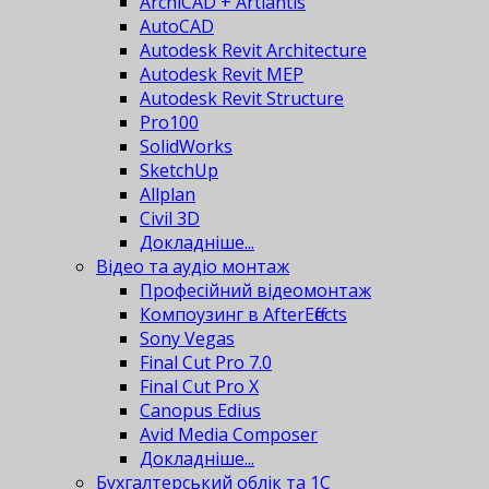
ArchiCAD + Artlantis
AutoCAD
Autodesk Revit Architecture
Autodesk Revit MEP
Autodesk Revit Structure
Pro100
SolidWorks
SketchUp
Allplan
Civil 3D
Докладніше...
Відео та аудіо монтаж
Професійний відеомонтаж
Компоузинг в AfterEffects
Sony Vegas
Final Cut Pro 7.0
Final Cut Pro X
Canopus Edius
Avid Media Composer
Докладніше...
Бухгалтерський облік та 1С