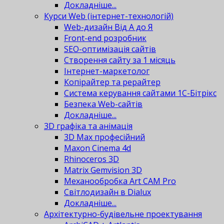
Докладніше...
Курси Web (інтернет-технологій)
Web-дизайн Від А до Я
Front-end розробник
SEO-оптимізація сайтів
Створення сайту за 1 місяць
Інтернет-маркетолог
Копірайтер та рерайтер
Система керування сайтами 1С-Бітрікс
Безпека Web-сайтів
Докладніше...
3D графіка та анімація
3D Max професійний
Maxon Cinema 4d
Rhinoceros 3D
Matrix Gemvision 3D
Механообробка Art CAM Pro
Світлодизайн в Dialux
Докладніше...
Архітектурно-будівельне проектування