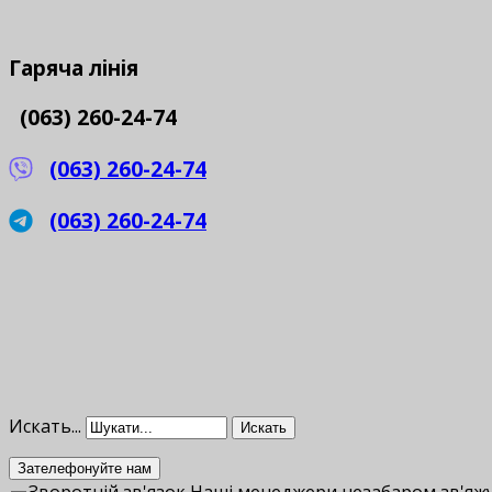
Гаряча
лінія
(063) 260-24-74
(063) 260-24-74
(063) 260-24-74
Искать...
Искать
Зателефонуйте нам
Зворотній зв'язок
Наші менеджери незабаром зв'яжу