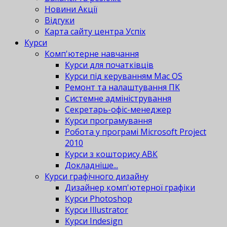
Новини Акції
Відгуки
Карта сайту центра Успіх
Курси
Комп'ютерне навчання
Курси для початківців
Курси під керуванням Mac OS
Ремонт та налаштування ПК
Системне адміністрування
Секретарь-офіс-менеджер
Курси програмування
Робота у програмі Microsoft Project
2010
Курси з кошторису АВК
Докладніше...
Курси графічного дизайну
Дизайнер комп'ютерної графіки
Курси Photoshop
Курси Illustrator
Курси Indesign