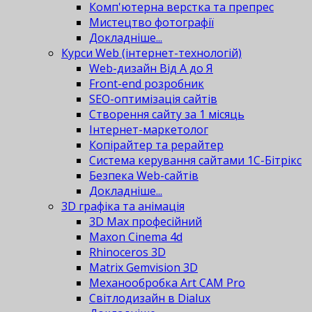
Комп'ютерна верстка та препрес
Мистецтво фотографії
Докладніше...
Курси Web (інтернет-технологій)
Web-дизайн Від А до Я
Front-end розробник
SEO-оптимізація сайтів
Створення сайту за 1 місяць
Інтернет-маркетолог
Копірайтер та рерайтер
Система керування сайтами 1С-Бітрікс
Безпека Web-сайтів
Докладніше...
3D графіка та анімація
3D Max професійний
Maxon Cinema 4d
Rhinoceros 3D
Matrix Gemvision 3D
Механообробка Art CAM Pro
Світлодизайн в Dialux