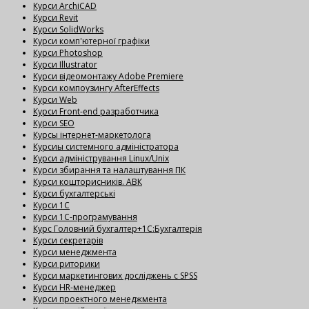
Курси ArchiCAD
Курси Revit
Курси SolidWorks
Курси комп'ютерної графіки
Курси Photoshop
Курси Illustrator
Курси відеомонтажу Adobe Premiere
Курси компоузингу AfterEffects
Курси Web
Курси Front-end разработчика
Курси SEO
Курсы інтернет-маркетолога
Курсиы системного адміністратора
Курси адміністрування Linux/Unix
Курси збирання та налаштування ПК
Курси кошторисників. АВК
Курси бухгалтерські
Курси 1С
Курси 1С-програмування
Курс Головний бухгалтер+1С:Бухгалтерія
Курси секретарів
Курси менеджмента
Курси риторики
Курси маркетингових досліджень с SPSS
Курси HR-менеджер
Курси проектного менеджмента