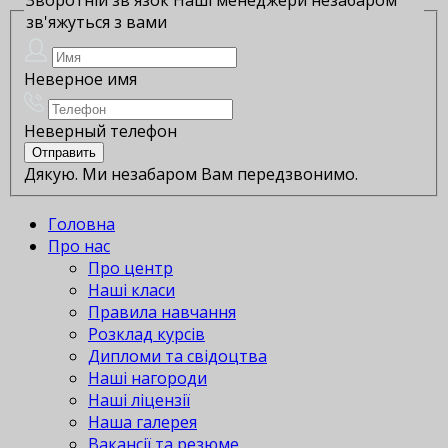
зв'яжуться з вами
Неверное имя
Неверный телефон
Дякую. Ми незабаром Вам передзвонимо.
Головна
Про нас
Про центр
Наші класи
Правила навчання
Розклад курсів
Дипломи та свідоцтва
Наші нагороди
Наші ліцензії
Наша галерея
Вакансії та резюме