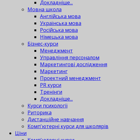
Докладніше...
Мовна школа
Англійська мова
Українська мова
Російська мова
Німецька мова
Бізнес-курси
Менеджмент
Управління персоналом
Маркетингові дослідження
Маркетинг
Проектний менеджмент
PR курси
Тренінги
Докладніше...
Курси психології
Риторика
Дистанційне навчання
Комп'ютерні курси для школярів
Ціни