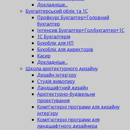
Докладніше...
Бухгалтерський облік та 1С
Профкурс Бухгалтер+Головний
бухгалтер
Інтенсив Бухгалтер+Гол.бухгалтер+1С
1С Бухгалтерія
Бухоблік для НП
Бухоблік для директорів
Касир
Докладніше...
Школа архітектурного дизайну
Дизайн інтер'єру
Студія живопису
Ландшафтний дизайн
Архітектурно-будівельне
проектування
Комп'ютерні програми для дизайну
інтер'єру
Комп'ютерні програми для
ландшафтного дизайнера