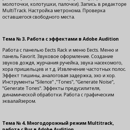
молоточки, колотушки, палочки). Запись в редакторе
MultiTrack. Настройка метронома. Проверка
оставшегося свободного места.
Тема № 3. Работа с эффектами в Adobe Audition
Работа с панелью Effects Rack и меню Effects. Меню и
панель Favorit. Звуковое оформление. Создание
звуков дождя, журчания ручейка, звука насекомого,
хора пришельцев и т.д. Извлечение частотных полос.
Эффект тишины, аналоговая задержка, эхо и хор.
Инструменты "Silence" ,"Tones", "Generate Noise",
"Generate Tones". Эффекты предусилителя,
динамической обработки. Работа с графическим
эквалайзером.
Тема № 4. Многодорожный режим Multitrack,
работа с Bus в Adobe Audition