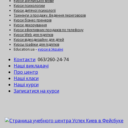
Курси англійської мови
Курси психологии
Курси дитячої психології
Тренінги з продажу. Ведення переговорів
Курси бізнес-тренерів
Курси декорування
Курси ефективних продажів по телефону
Курси Web для підлітків
Курси відеодизайну для дітей
Курсы графіки для підлітків
Education.ua –
курси в Україні
Контакти
063/260-24-74
Наші викладачі
Про центр
Наші класи
Наші курси
Записатися на курси