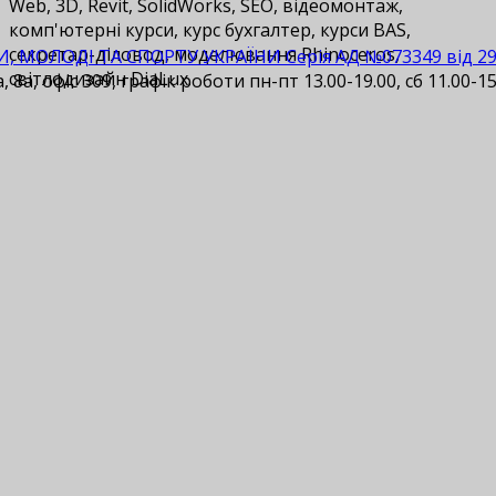
Web, 3D, Revit, SolidWorks, SEO, відеомонтаж,
комп'ютерні курси, курс бухгалтер, курси BAS,
cекретар-діловод, моделювання Rhinoceros,
И, МОЛОДІ ТА СПОРТУ УКРАЇНИ Серія АД №073349 від 29.1
світлодизайн DiaLux.
 8а, офіс 309, графік роботи пн-пт 13.00-19.00, сб 11.00-15