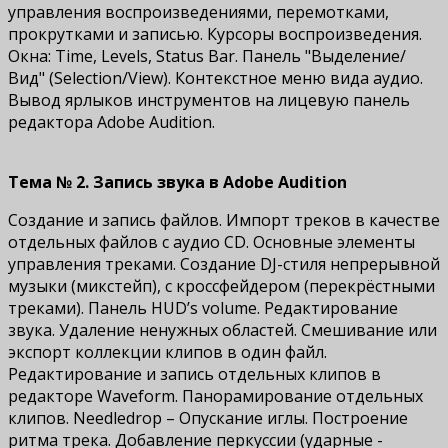
управления воспроизведениями, перемотками,
прокрутками и записью. Курсоры воспроизведения.
Окна: Time, Levels, Status Bar. Панель "Выделение/
Вид" (Selection/View). Контекстное меню вида аудио.
Вывод ярлыков инструментов на лицевую панель
редактора Adobe Audition.
Тема № 2. Запись звука в Adobe Audition
Создание и запись файлов. Импорт треков в качестве
отдельных файлов с аудио CD. Основные элементы
управления треками. Создание DJ-стиля непрерывной
музыки (микстейп), с кроссфейдером (перекрёстными
треками). Панель HUD’s volume. Редактирование
звука. Удаление ненужных областей. Смешивание или
экспорт коллекции клипов в один файл.
Редактирование и запись отдельных клипов в
редакторе Waveform. Панорамирование отдельных
клипов. Needledrop – Опускание иглы. Построение
ритма трека. Добавление перкуссии (ударные -