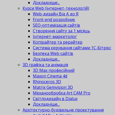
Докладніше...
Курси Web (інтернет-технологій)
Web-дизайн Від А до Я
Front-end розробник
SEO-оптимізація сайтів
Створення сайту за 1 місяць
Інтернет-маркетолог
Копірайтер та рерайтер
Система керування сайтами 1С-Бітрікс
Безпека Web-сайтів
Докладніше...
3D графіка та анімація
3D Max професійний
Maxon Cinema 4d
Rhinoceros 3D
Matrix Gemvision 3D
Механообробка Art CAM Pro
Світлодизайн в Dialux
Докладніше...
Архітектурно-будівельне проектування