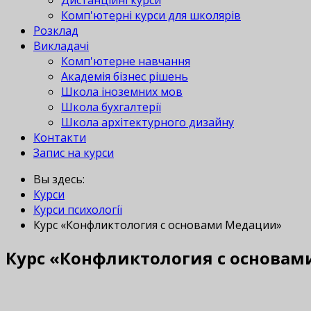
Дистанційні курси
Комп'ютерні курси для школярів
Розклад
Викладачі
Комп'ютерне навчання
Академія бізнес рішень
Школа іноземних мов
Школа бухгалтерії
Школа архітектурного дизайну
Контакти
Запис на курси
Вы здесь:
Курси
Курси психології
Курс «Конфликтология с основами Медации»
Курс «Конфликтология с основа