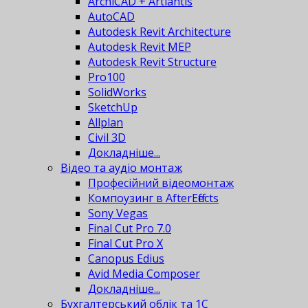
ArchiCAD + Artlantis
AutoCAD
Autodesk Revit Architecture
Autodesk Revit MEP
Autodesk Revit Structure
Pro100
SolidWorks
SketchUp
Allplan
Civil 3D
Докладніше...
Відео та аудіо монтаж
Професійний відеомонтаж
Компоузинг в AfterEffects
Sony Vegas
Final Cut Pro 7.0
Final Cut Pro X
Canopus Edius
Avid Media Composer
Докладніше...
Бухгалтерський облік та 1С