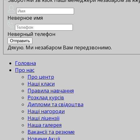
Неверное имя
Неверный телефон
Дякую. Ми незабаром Вам передзвонимо.
Головна
Про нас
Про центр
Наші класи
Правила навчання
Розклад курсів
Дипломи та свідоцтва
Наші нагороди
Наші ліцензії
Наша галерея
Вакансії та резюме
Новини Акції