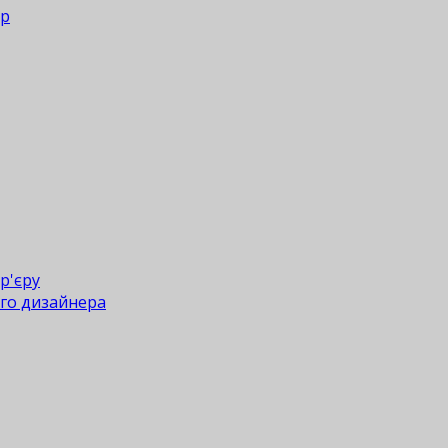
ер
р'єру
го дизайнера