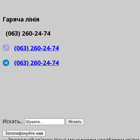
Гаряча
лінія
(063) 260-24-74
(063) 260-24-74
(063) 260-24-74
Искать...
Искать
Зателефонуйте нам
Зворотній зв'язок
Наші менеджери незабаром зв'яжу