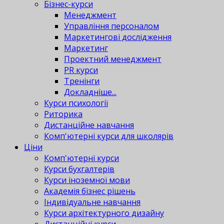
Бізнес-курси
Менеджмент
Управління персоналом
Маркетингові дослідження
Маркетинг
Проектний менеджмент
PR курси
Тренінги
Докладніше...
Курси психології
Риторика
Дистанційне навчання
Комп'ютерні курси для школярів
Ціни
Комп'ютерні курси
Курси бухгалтерів
Курси іноземної мови
Академія бізнес рішень
Індивідуальне навчання
Курси архітектурного дизайну