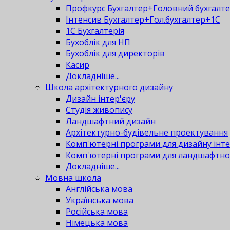
Профкурс Бухгалтер+Головний бухгалт
Інтенсив Бухгалтер+Гол.бухгалтер+1С
1С Бухгалтерія
Бухоблік для НП
Бухоблік для директорів
Касир
Докладніше...
Школа архітектурного дизайну
Дизайн інтер'єру
Студія живопису
Ландшафтний дизайн
Архітектурно-будівельне проектування
Комп'ютерні програми для дизайну інте
Комп'ютерні програми для ландшафтно
Докладніше...
Мовна школа
Англійська мова
Українська мова
Російська мова
Німецька мова