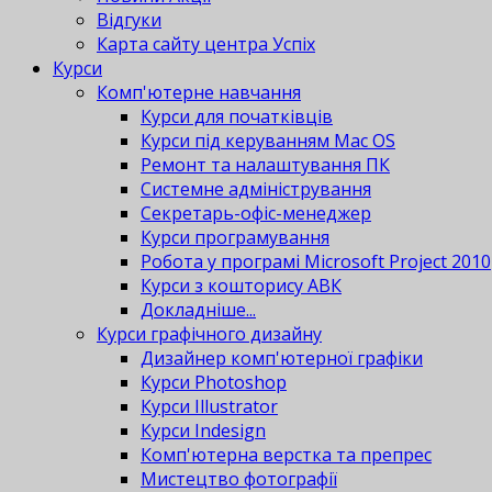
Відгуки
Карта сайту центра Успіх
Курси
Комп'ютерне навчання
Курси для початківців
Курси під керуванням Mac OS
Ремонт та налаштування ПК
Системне адміністрування
Секретарь-офіс-менеджер
Курси програмування
Робота у програмі Microsoft Project 2010
Курси з кошторису АВК
Докладніше...
Курси графічного дизайну
Дизайнер комп'ютерної графіки
Курси Photoshop
Курси Illustrator
Курси Indesign
Комп'ютерна верстка та препрес
Мистецтво фотографії