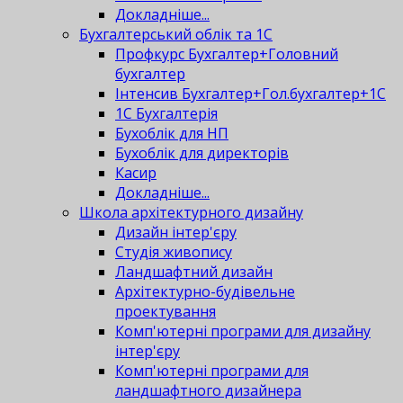
Докладніше...
Бухгалтерський облік та 1С
Профкурс Бухгалтер+Головний
бухгалтер
Інтенсив Бухгалтер+Гол.бухгалтер+1С
1С Бухгалтерія
Бухоблік для НП
Бухоблік для директорів
Касир
Докладніше...
Школа архітектурного дизайну
Дизайн інтер'єру
Студія живопису
Ландшафтний дизайн
Архітектурно-будівельне
проектування
Комп'ютерні програми для дизайну
інтер'єру
Комп'ютерні програми для
ландшафтного дизайнера