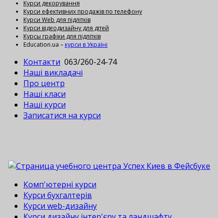
Курси декорування
Курси ефективних продажів по телефону
Курси Web для підлітків
Курси відеодизайну для дітей
Курсы графіки для підлітків
Education.ua –
курси в Україні
Контакти
063/260-24-74
Наші викладачі
Про центр
Наші класи
Наші курси
Записатися на курси
Комп'ютерні курси
Курси бухгалтерів
Курси web-дизайну
Курси дизайну інтер'єру та ландшафту