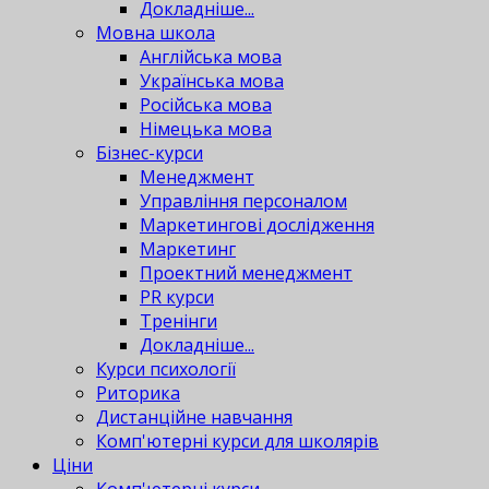
Докладніше...
Мовна школа
Англійська мова
Українська мова
Російська мова
Німецька мова
Бізнес-курси
Менеджмент
Управління персоналом
Маркетингові дослідження
Маркетинг
Проектний менеджмент
PR курси
Тренінги
Докладніше...
Курси психології
Риторика
Дистанційне навчання
Комп'ютерні курси для школярів
Ціни