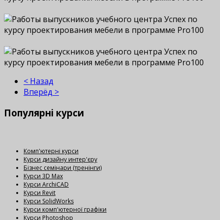
< Назад
Вперёд >
Популярні
курси
Комп'ютерні курси
Курси дизайну интер'єру
Бізнес семінари (тренінги)
Курси 3D Max
Курси ArchiCAD
Курси Revit
Курси SolidWorks
Курси комп'ютерної графіки
Курси Photoshop