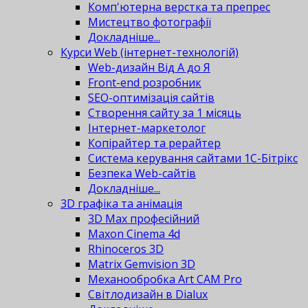
Комп'ютерна верстка та препрес
Мистецтво фотографії
Докладніше...
Курси Web (інтернет-технологій)
Web-дизайн Від А до Я
Front-end розробник
SEO-оптимізація сайтів
Створення сайту за 1 місяць
Інтернет-маркетолог
Копірайтер та рерайтер
Система керування сайтами 1С-Бітрікс
Безпека Web-сайтів
Докладніше...
3D графіка та анімація
3D Max професійний
Maxon Cinema 4d
Rhinoceros 3D
Matrix Gemvision 3D
Механообробка Art CAM Pro
Світлодизайн в Dialux