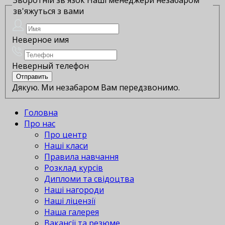
зв'яжуться з вами
Неверное имя
Неверный телефон
Дякую. Ми незабаром Вам передзвонимо.
Головна
Про нас
Про центр
Наші класи
Правила навчання
Розклад курсів
Дипломи та свідоцтва
Наші нагороди
Наші ліцензії
Наша галерея
Вакансії та резюме