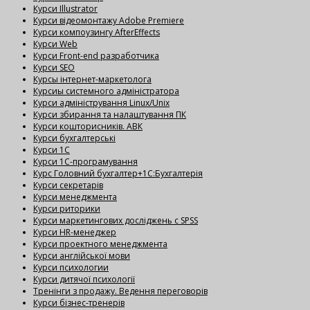
Курси Illustrator
Курси відеомонтажу Adobe Premiere
Курси компоузингу AfterEffects
Курси Web
Курси Front-end разработчика
Курси SEO
Курсы інтернет-маркетолога
Курсиы системного адміністратора
Курси адміністрування Linux/Unix
Курси збирання та налаштування ПК
Курси кошторисників. АВК
Курси бухгалтерські
Курси 1С
Курси 1С-програмування
Курс Головний бухгалтер+1С:Бухгалтерія
Курси секретарів
Курси менеджмента
Курси риторики
Курси маркетингових досліджень с SPSS
Курси HR-менеджер
Курси проектного менеджмента
Курси англійської мови
Курси психологии
Курси дитячої психології
Тренінги з продажу. Ведення переговорів
Курси бізнес-тренерів