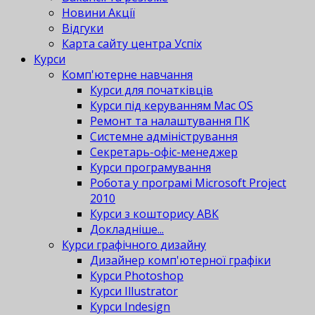
Новини Акції
Відгуки
Карта сайту центра Успіх
Курси
Комп'ютерне навчання
Курси для початківців
Курси під керуванням Mac OS
Ремонт та налаштування ПК
Системне адміністрування
Секретарь-офіс-менеджер
Курси програмування
Робота у програмі Microsoft Project
2010
Курси з кошторису АВК
Докладніше...
Курси графічного дизайну
Дизайнер комп'ютерної графіки
Курси Photoshop
Курси Illustrator
Курси Indesign