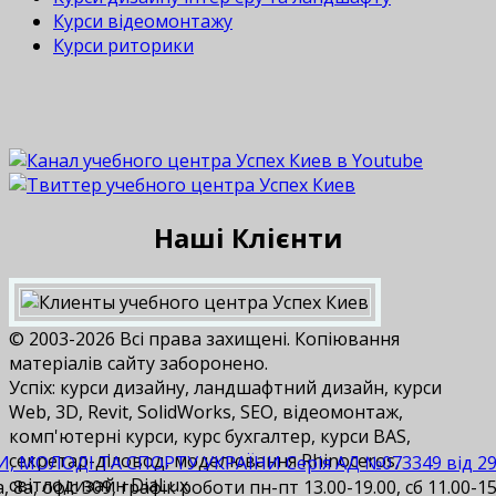
Курси відеомонтажу
Курси риторики
Наші Клієнти
© 2003-2026 Всі права захищені. Копіювання
матеріалів сайту заборонено.
Успіх: курси дизайну, ландшафтний дизайн, курси
Web, 3D, Revit, SolidWorks, SEO, відеомонтаж,
комп'ютерні курси, курс бухгалтер, курси BAS,
cекретар-діловод, моделювання Rhinoceros,
И, МОЛОДІ ТА СПОРТУ УКРАЇНИ Серія АД №073349 від 29.1
світлодизайн DiaLux.
 8а, офіс 309, графік роботи пн-пт 13.00-19.00, сб 11.00-15